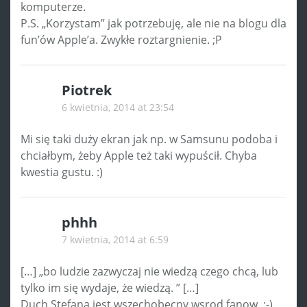
komputerze.
P.S. „Korzystam” jak potrzebuję, ale nie na blogu dla
fun’ów Apple’a. Zwykłe roztargnienie. ;P
Piotrek
6 kwietnia, 2014 at 23:54
Mi się taki duży ekran jak np. w Samsunu podoba i
chciałbym, żeby Apple też taki wypuścił. Chyba
kwestia gustu. :)
phhh
7 kwietnia, 2014 at 6:59
[…] „bo ludzie zazwyczaj nie wiedzą czego chcą, lub
tylko im się wydaje, że wiedzą. ” […]
Duch Stefana jest wszechobecny wsrod fanow. :-)