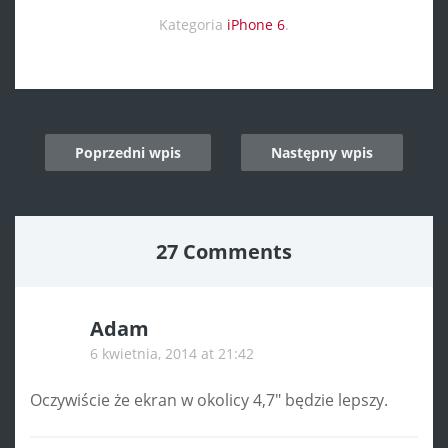
Kategoria
iPhone 6
.
Post
Poprzedni wpis
Następny wpis
navigation
27 Comments
Adam
6 kwietnia, 2014 at 21:42
Oczywiście że ekran w okolicy 4,7″ będzie lepszy.