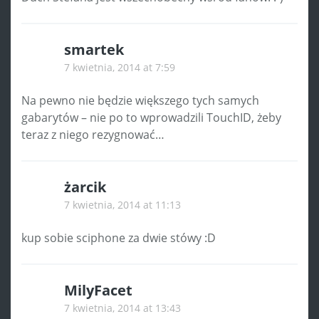
smartek
7 kwietnia, 2014 at 7:59
Na pewno nie będzie większego tych samych
gabarytów – nie po to wprowadzili TouchID, żeby
teraz z niego rezygnować…
żarcik
7 kwietnia, 2014 at 11:13
kup sobie sciphone za dwie stówy :D
MilyFacet
7 kwietnia, 2014 at 13:43