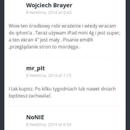
Wojciech Brayer
8 kwietnia, 2014 at 0:43
Wow ten środkowy robi wrażenie i wtedy wracam
do iphon’a . Teraz używam iPad mini 4g i jest super,
a ten ekran 4″ jest mały . Pisanie em@li
,przeglądanie stron to mordęga .
mr_pit
8 kwietnia, 2014 at 1:15
I tak kupisz. Po kilku tygodniach lub nawet dniach
będziesz zachwalać.
NoNIE
8 kwietnia, 2014 at 6:54