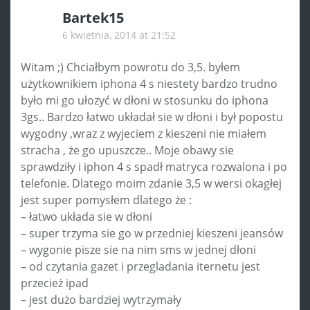
Bartek15
6 kwietnia, 2014 at 21:52
Witam ;) Chciałbym powrotu do 3,5. byłem
użytkownikiem iphona 4 s niestety bardzo trudno
było mi go ułozyć w dłoni w stosunku do iphona
3gs.. Bardzo łatwo układał sie w dłoni i był popostu
wygodny ,wraz z wyjeciem z kieszeni nie miałem
stracha , że go upuszcze.. Moje obawy sie
sprawdziły i iphon 4 s spadł matryca rozwalona i po
telefonie. Dlatego moim zdanie 3,5 w wersi okagłej
jest super pomysłem dlatego że :
– łatwo układa sie w dłoni
– super trzyma sie go w przedniej kieszeni jeansów
– wygonie pisze sie na nim sms w jednej dłoni
– od czytania gazet i przegladania iternetu jest
przecież ipad
– jest dużo bardziej wytrzymały