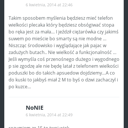
6 kwietnia, 2014 at 22:46
Takim sposobem myślenia będziesz mieć telefon
wielkości plecaka który będziesz obsógiwać stopa
bo ręka jest za mała… I jeździł ciężarówka czy jakimś
suwem po mieście bo smarty są nie modne …
Niszcząc środowisko i wyglądające jak pajac w
zadużych butach.. Nie wielkość a funkcjonalność …
Jeśli wymyśla coś przenośnego dużego i wygodnego
p sie zgodzę ale nie będę latał z telefonem wielkości
poduszki bo do takich apsuedow dojdziemy…A co
do kuski to jakbyś miał 2 M to byś o dzwi zachaczyl i
po kuzce…
NoNIE
6 kwietnia, 2014 at 22:49
rozumiem ze 15 to twoj wiek…