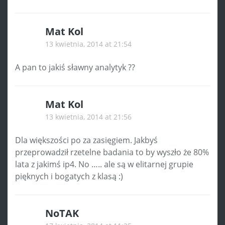
Mat Kol
13 kwietnia, 2014 at 21:54
A pan to jakiś sławny analytyk ??
Mat Kol
13 kwietnia, 2014 at 21:56
Dla większości po za zasięgiem. Jakbyś
przeprowadził rzetelne badania to by wyszło że 80%
lata z jakimś ip4. No ….. ale są w elitarnej grupie
pięknych i bogatych z klasą :)
NoTAK