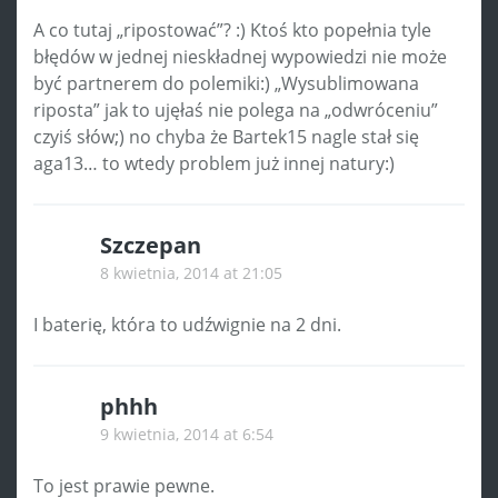
A co tutaj „ripostować”? :) Ktoś kto popełnia tyle
błędów w jednej nieskładnej wypowiedzi nie może
być partnerem do polemiki:) „Wysublimowana
riposta” jak to ujęłaś nie polega na „odwróceniu”
czyiś słów;) no chyba że Bartek15 nagle stał się
aga13… to wtedy problem już innej natury:)
Szczepan
8 kwietnia, 2014 at 21:05
I baterię, która to udźwignie na 2 dni.
phhh
9 kwietnia, 2014 at 6:54
To jest prawie pewne.