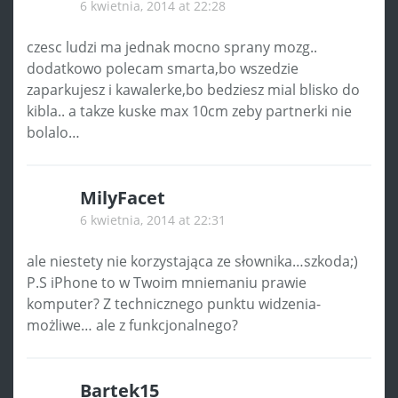
6 kwietnia, 2014 at 22:28
czesc ludzi ma jednak mocno sprany mozg..
dodatkowo polecam smarta,bo wszedzie
zaparkujesz i kawalerke,bo bedziesz mial blisko do
kibla.. a takze kuske max 10cm zeby partnerki nie
bolalo…
MilyFacet
6 kwietnia, 2014 at 22:31
ale niestety nie korzystająca ze słownika…szkoda;)
P.S iPhone to w Twoim mniemaniu prawie
komputer? Z technicznego punktu widzenia-
możliwe… ale z funkcjonalnego?
Bartek15