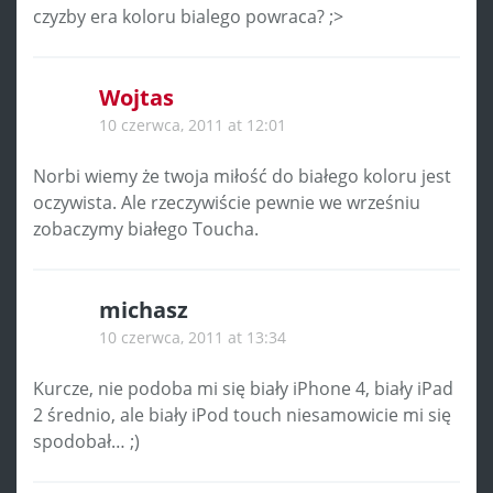
czyzby era koloru bialego powraca? ;>
Wojtas
10 czerwca, 2011 at 12:01
Norbi wiemy że twoja miłość do białego koloru jest
oczywista. Ale rzeczywiście pewnie we wrześniu
zobaczymy białego Toucha.
michasz
10 czerwca, 2011 at 13:34
Kurcze, nie podoba mi się biały iPhone 4, biały iPad
2 średnio, ale biały iPod touch niesamowicie mi się
spodobał… ;)