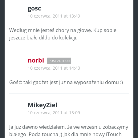
gosc
10 czerwca, 2011 at 13:49
Według mnie jesteś chory na głowę. Kup sobie
jeszcze białe dildo do kolekcji.
norbi
POST AUTHOR
10 czerwca, 2011 at 14:43
Gość: taki gadżet jest juz na wyposażeniu domu :)
MikeyZiel
10 czerwca, 2011 at 15:09
Ja już dawno wiedziałem, że we wrześniu zobaczymy
białego iPoda toucha ;) Jak dla mnie nowy iTouch