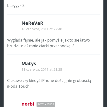
białyyy <3
NeReVaR
10 czerwca, 2011 at 22:48
Wygląda fajnie, ale jak pomyśle jak to się łatwo
brudzi to aż mnie ciarki przechodzą :/
Matys
11 czerwca, 2011 at 21:25
Ciekawe czy kiedyś iPhone doścignie grubością
iPoda Touch..
norbi
POST AUTHOR