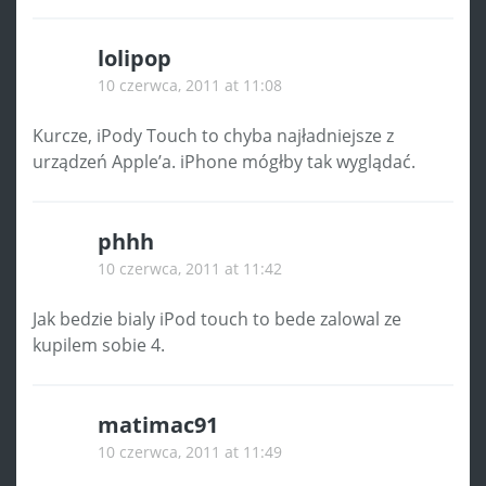
lolipop
10 czerwca, 2011 at 11:08
Kurcze, iPody Touch to chyba najładniejsze z
urządzeń Apple’a. iPhone mógłby tak wyglądać.
phhh
10 czerwca, 2011 at 11:42
Jak bedzie bialy iPod touch to bede zalowal ze
kupilem sobie 4.
matimac91
10 czerwca, 2011 at 11:49