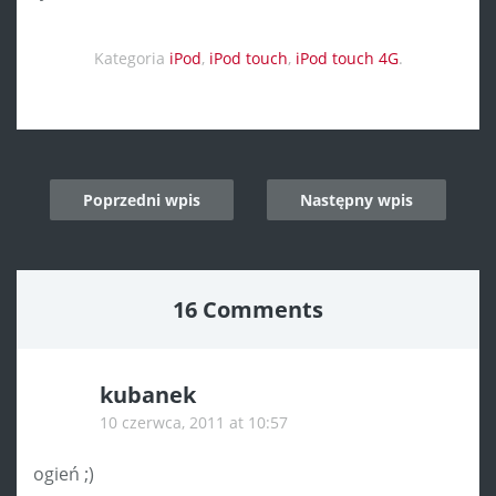
Kategoria
iPod
,
iPod touch
,
iPod touch 4G
.
Post
Poprzedni wpis
Następny wpis
navigation
16 Comments
kubanek
10 czerwca, 2011 at 10:57
ogień ;)