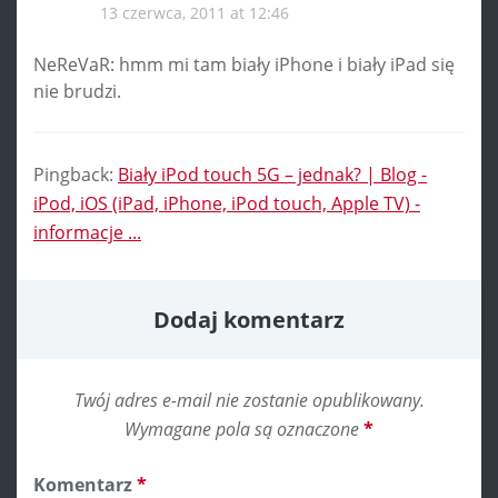
13 czerwca, 2011 at 12:46
NeReVaR: hmm mi tam biały iPhone i biały iPad się
nie brudzi.
Pingback:
Biały iPod touch 5G – jednak? | Blog -
iPod, iOS (iPad, iPhone, iPod touch, Apple TV) -
informacje ...
Dodaj komentarz
Twój adres e-mail nie zostanie opublikowany.
Wymagane pola są oznaczone
*
Komentarz
*