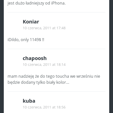
jest dużo ładniejszy od iPhona.
Koniar
10 czerwca, 2011 at 17:48
iDildo, only 1149$ !!
chapoosh
10 czerwca, 2011 at 18:14
mam nadzieję że do tego toucha we wrześniu nie
będzie dodany tylko biały kolor…
kuba
10 czerwca, 2011 at 18:56