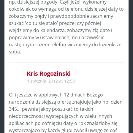
np. dzisiejszej pogody. Czyli jeżeli wykonamy
cokolwiek co wymaga od telefonu dzisiejszej daty to
zobaczymy błędy i prawdopodobnie zaczniemy
szukać 'co tu się stało’ prędzej czy później
wejdziemy do kalendarza, zobaczymy złą datę i
poprawimy w ustawieniach, no i oczywiście
następnym razem telefon weźmiemy do łazienki ze
sobą.
Kris Rogozinski
4 stycznia, 2012 at 12:53
O, i jeszcze w applowych 12 dniach Bożego
narodzenia dzisiejszą ofertę znajduje jako np. dzień
345… pewnie jakby poszukać to takich
niedorzeczności występujących w wielu innych
aplikacjach po cofnięciu daty o rok znalazłoby się
wystarczająco by każdy głupi zwócił uwagę że coś