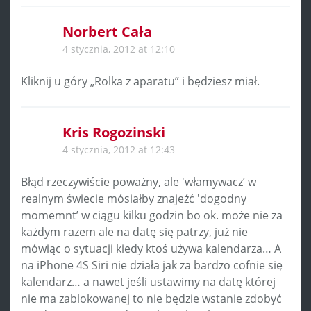
Norbert Cała
4 stycznia, 2012 at 12:10
Kliknij u góry „Rolka z aparatu” i będziesz miał.
Kris Rogozinski
4 stycznia, 2012 at 12:43
Błąd rzeczywiście poważny, ale 'włamywacz’ w
realnym świecie mósiałby znajeźć 'dogodny
momemnt’ w ciągu kilku godzin bo ok. może nie za
każdym razem ale na datę się patrzy, już nie
mówiąc o sytuacji kiedy ktoś używa kalendarza… A
na iPhone 4S Siri nie działa jak za bardzo cofnie się
kalendarz… a nawet jeśli ustawimy na datę której
nie ma zablokowanej to nie będzie wstanie zdobyć