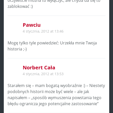
oczywiście można to wyłączyć, ale chyba da się to
zablokować :)
Pawciu
4 stycznia, 2012 at 13:46
Mogę tylko tyle powiedzieć: Urzekła mnie Twoja
historia ;-)
Norbert Cała
4 stycznia, 2012 at 13:53
Starałem się – mam bogatą wyobraźnie :) – Niestety
podobnych historii może być wiele – ale jak
napisałem – „sposób wymuszenia powstania tego
błędu ogranicza jego potencjalne zastosowanie”