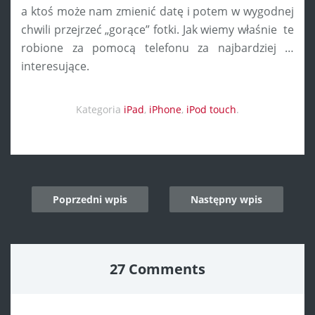
a ktoś może nam zmienić datę i potem w wygodnej
chwili przejrzeć „gorące” fotki. Jak wiemy właśnie te
robione za pomocą telefonu za najbardziej …
interesujące.
Kategoria
iPad
,
iPhone
,
iPod touch
.
Post
Poprzedni wpis
Następny wpis
navigation
27 Comments