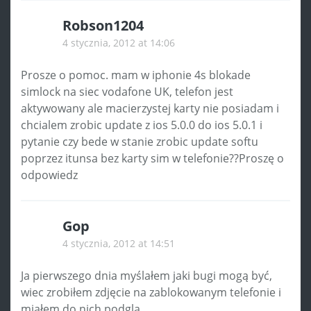
Robson1204
4 stycznia, 2012 at 14:06
Prosze o pomoc. mam w iphonie 4s blokade
simlock na siec vodafone UK, telefon jest
aktywowany ale macierzystej karty nie posiadam i
chcialem zrobic update z ios 5.0.0 do ios 5.0.1 i
pytanie czy bede w stanie zrobic update softu
poprzez itunsa bez karty sim w telefonie??Proszę o
odpowiedz
Gop
4 stycznia, 2012 at 14:51
Ja pierwszego dnia myślałem jaki bugi mogą być,
wiec zrobiłem zdjęcie na zablokowanym telefonie i
miałem do nich podglą