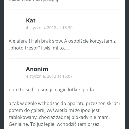
Kat
4 stycznia, 2012 at 15:30
Ale afera ! Hah brak słów. A osobiście korzystam z
„photo tresor” i wiśi mi to….
Anonim
4 stycznia, 2012 at 16:07
note to self – usunąć nagie fotki z ipoda…
a tak w ogóle wchodząc do aparatu przez ten skrót i
potem do galerii, wyświetla mi że ipod jest
zablokowany, chociaż żadnej blokady nie mam.
Genialne. To już lepiej wchodzić tam przez