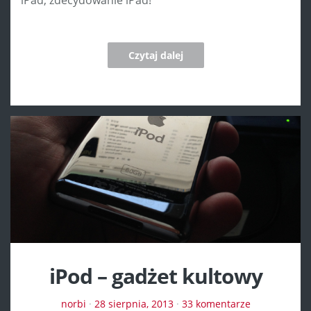
iPad, zdecydowanie iPad!
Czytaj dalej
iPod – gadżet kultowy
norbi
·
28 sierpnia, 2013
·
33 komentarze