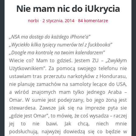
Nie mam nic do iUkrycia
norbi
·
2 stycznia, 2014
·
84 komentarze
„NSA ma dostęp do każdego iPhone’a”
„Wyciekło kilka tysięcy numerów tel z fuckbooka”
„Doogle ma kontrolę na twoim kalendarzem”
Wiecie co? Mam to gdzieś. Jestem ZU – „Zwykłym
Użytkownikiem”. Za pomocą swojego telefonu nie
ustawiam tras przerzutu narkotyków z Hondurasu,
nie planuję zamachów na samoloty lecące do USA,
a wśród znajomych mam tylko jednego Araba –
Omar. W sumie jest podejrzany, bo jego żoną jest
stewardesa. Zawsze jak się na imprezie pyta sie
„gdzie jest Omar”, to mówię, że coś wysadza – raczej
jej to nie bawi. Jak chcą, niech mnie
podsłuchują, najwyżej dowiedzą się co będzie w