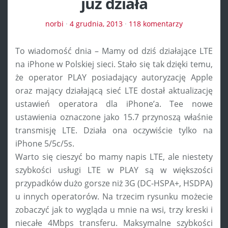
już działa
norbi
·
4 grudnia, 2013
·
118 komentarzy
To wiadomość dnia – Mamy od dziś działające LTE
na iPhone w Polskiej sieci. Stało się tak dzięki temu,
że operator PLAY posiadający autoryzację Apple
oraz mający działającą sieć LTE dostał aktualizację
ustawień operatora dla iPhone’a. Tee nowe
ustawienia oznaczone jako 15.7 przynoszą właśnie
transmisję LTE. Działa ona oczywiście tylko na
iPhone 5/5c/5s.
Warto się cieszyć bo mamy napis LTE, ale niestety
szybkości usługi LTE w PLAY są w większości
przypadków dużo gorsze niż 3G (DC-HSPA+, HSDPA)
u innych operatorów. Na trzecim rysunku możecie
zobaczyć jak to wygląda u mnie na wsi, trzy kreski i
niecałe 4Mbps transferu. Maksymalne szybkości