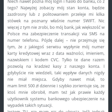
Niech nawet pozna mój login i hasło do banku, co z
tego? Najwyżej zobaczy mój stan konta, będzie
zazdrosny lub z politowaniem przeleje mi kilka
stówek na poznany właśnie numer SWIFT. Nic
więcej z tym nie zrobi, bo mój bank, jak większość w
Polsce ma zabezpieczenie transakcji via SMS na
numer telefonu. Pójdę dalej – nie przejmuję się
tym, że z jakiegoś serwisu wypłynie mój numer
karty kredytowej wraz z data ważności, imieniem,
nazwiskiem i kodem CVC. Tylko te dane razem
pozwolą na kradzież kasy z naszego konta. I
gdybyście nie wiedzieli, taki wypływ danych nigdy
nie miał miejsca. Gdyby nawet miał, to
mam limit 500 zł dziennie i szybko zorientuje się, ze
ktoś mnie obrobił, mam też jak prawie każdy
użytkownik systemu bankowego ubezpieczenie na
wypadek takich sytuacji.
Jestem ZU, nie mam nic do ukrycia. Jeśli jednak