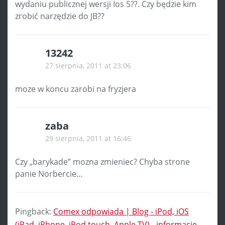
wydaniu publicznej wersji Ios 5??. Czy będzie kim
zrobić narzędzie do JB??
13242
27 sierpnia, 2011 at 23:06
moze w koncu zarobi na fryzjera
zaba
29 sierpnia, 2011 at 16:46
Czy „barykade” mozna zmieniec? Chyba strone
panie Norbercie…
Pingback:
Comex odpowiada | Blog - iPod, iOS
(iPad, iPhone, iPod touch, Apple TV) - informacje ...