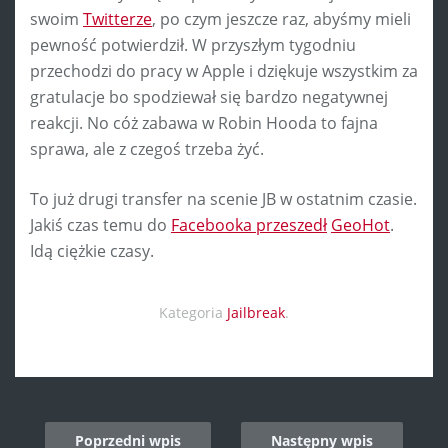
swoim
Twitterze
, po czym jeszcze raz, abyśmy mieli
pewność potwierdził. W przyszłym tygodniu
przechodzi do pracy w Apple i dziękuje wszystkim za
gratulacje bo spodziewał się bardzo negatywnej
reakcji. No cóż zabawa w Robin Hooda to fajna
sprawa, ale z czegoś trzeba żyć.
To już drugi transfer na scenie JB w ostatnim czasie.
Jakiś czas temu do
Facebooka przeszedł
GeoHot
.
Idą ciężkie czasy.
Kategoria
Jailbreak
.
Post
Poprzedni wpis
Następny wpis