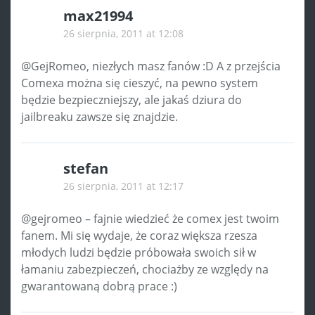
max21994
26 sierpnia, 2011 at 12:08
@GejRomeo, niezłych masz fanów :D A z przejścia
Comexa można się cieszyć, na pewno system
będzie bezpieczniejszy, ale jakaś dziura do
jailbreaku zawsze się znajdzie.
stefan
26 sierpnia, 2011 at 12:17
@gejromeo – fajnie wiedzieć że comex jest twoim
fanem. Mi się wydaje, że coraz większa rzesza
młodych ludzi będzie próbowała swoich sił w
łamaniu zabezpieczeń, chociażby ze względy na
gwarantowaną dobrą prace :)