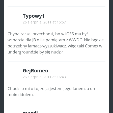
Typowy1
26 sierpnia, 2011 at 15:57
Chyba raczej przechodzi, bo w iOS5 ma być
wsparcie dla JB o ile pamiętam z WWDC. Nie będzie
potrzebny łamacz-wyszukiwacz, więc taki Comex w
undergroundzie by się nudził.
GejRomeo
26 sierpnia, 2011 at 16:43
Chodzilo mi o to, ze ja jestem jego fanem, a on
moim idolem.