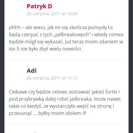
Patryk D
26 sierpnia, 2011 at 10:56
phhh – ale wiesz, jak im się skończa pomysły to
będą czerpać z tych „jailbreakowych” i wtedy comex
będzie mógł się wykazać. Już teraz moim zdaniem w
ios 5 nie było zbyt wielu nowości.
Adi
26 sierpnia, 2011 at 11:12
Ciekawe czy będzie celowo zostawiać jakieś furtki i
pod przykrywką dalej robić jailbreaka, może nawet
takie co kiedyś, ze wystarczyło wejść na stronę i
przesunąć … byłby moim idolem :P