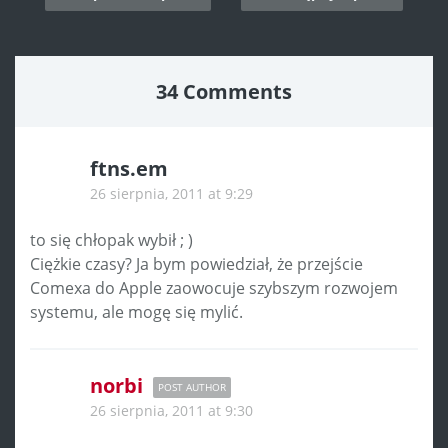
navigation
34 Comments
ftns.em
26 sierpnia, 2011 at 9:29
to się chłopak wybił ; )
Ciężkie czasy? Ja bym powiedział, że przejście
Comexa do Apple zaowocuje szybszym rozwojem
systemu, ale mogę się mylić.
norbi
POST AUTHOR
26 sierpnia, 2011 at 9:30