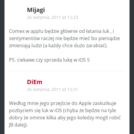
Mijagi
26 sierpnia, 2011 at 12:23
Comex w applu będzie głównie od łatania luk , i
sentymentów raczej nie będzie mieć bo pieniądze
zmieniają ludzi (a każdy chce dużo zarabiać).
PS. ciekawe czy sprzeda lukę w iOS 5
DiEm
26 sierpnia, 2011 at 12:31
Według mnie jego przejście do Apple zaskutkuje
pozbyciem się luk w iOS (chyba że będzie na tyle
dobry że ominie kilka aby jego koledzy mogli robić
JB dalej).