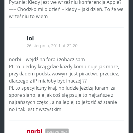
Pytanie: Kiedy jest we wrześniu konferencja Apple?
—– Chodziło mi o dzień – kiedy – jaki dzień. To że we
wrześniu to wiem
lol
26 sierpnia, 2011 at 22:20
norbi – wejdź na fora i zobacz sam
PL to biedny kraj gdzie każdy kombinuje jak może,
przykładem podstawowym jest piractwo przecież,
dlaczego z iP miałoby być inaczej ??
PL to specyficzny kraj, np ludzie jeżdżą furami za
spore siano, ale jak coś się psuje to najtańsze z
najtańszych części, a najlepiej to jeździć aż stanie
no i tak jest z wszystkim
norbi
POST AUTHOR