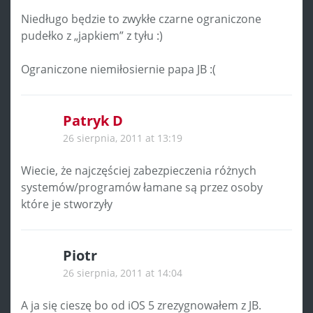
Niedługo będzie to zwykłe czarne ograniczone
pudełko z „japkiem” z tyłu :)
Ograniczone niemiłosiernie papa JB :(
Patryk D
26 sierpnia, 2011 at 13:19
Wiecie, że najczęściej zabezpieczenia różnych
systemów/programów łamane są przez osoby
które je stworzyły
Piotr
26 sierpnia, 2011 at 14:04
A ja się cieszę bo od iOS 5 zrezygnowałem z JB.