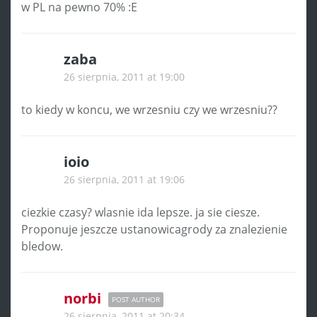
w PL na pewno 70% :E
zaba
26 sierpnia, 2011 at 19:00
to kiedy w koncu, we wrzesniu czy we wrzesniu??
ioio
26 sierpnia, 2011 at 19:06
ciezkie czasy? wlasnie ida lepsze. ja sie ciesze.
Proponuje jeszcze ustanowicagrody za znalezienie
bledow.
norbi
POST AUTHOR
26 sierpnia, 2011 at 20:34