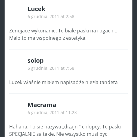
Lucek
6 grudnia, 2011 at 2:58
Zenujace wykonanie. Te biale paski na rogach…
Malo to ma wspolnego z estetyka.
solop
6 grudnia, 2011 at 7:58
Lucek właśnie miałem napisać że niezła tandeta
Macrama
6 grudnia, 2011 at 11:28
Hahaha. To sie nazywa „dizajn ” chlopcy. Te paski
SPECJALNIE sa takie. Nie wszystko musi byc