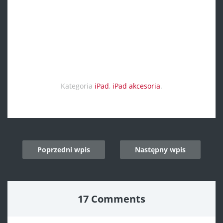
Kategoria
iPad
,
iPad akcesoria
.
Post
Poprzedni wpis
Następny wpis
navigation
17 Comments