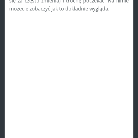
się za często zmienia) i trochę poczekać. Na filmie
możecie zobaczyć jak to dokładnie wygląda: