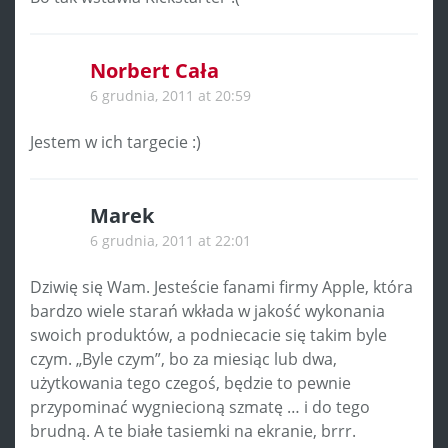
Norbert Cała
6 grudnia, 2011 at 20:59
Jestem w ich targecie :)
Marek
6 grudnia, 2011 at 22:01
Dziwię się Wam. Jesteście fanami firmy Apple, która
bardzo wiele starań wkłada w jakość wykonania
swoich produktów, a podniecacie się takim byle
czym. „Byle czym”, bo za miesiąc lub dwa,
użytkowania tego czegoś, będzie to pewnie
przypominać wygniecioną szmatę … i do tego
brudną. A te białe tasiemki na ekranie, brrr.