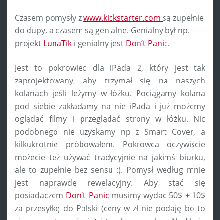
Czasem pomysły z
www.kickstarter.com
są zupełnie
do dupy, a czasem są genialne. Genialny był np.
projekt
LunaTik
i genialny jest
Don’t Panic
.
Jest to pokrowiec dla iPada 2, który jest tak
zaprojektowany, aby trzymał się na naszych
kolanach jeśli leżymy w łóżku. Pociągamy kolana
pod siebie zakładamy na nie iPada i już możemy
oglądać filmy i przeglądać strony w łóżku. Nic
podobnego nie uzyskamy np z Smart Cover, a
kilkukrotnie próbowałem. Pokrowca oczywiście
możecie też używać tradycyjnie na jakimś biurku,
ale to zupełnie bez sensu :). Pomysł według mnie
jest naprawdę rewelacyjny. Aby stać się
posiadaczem
Don’t Panic
musimy wydać 50$ + 10$
za przesyłkę do Polski (ceny w zł nie podaję bo to