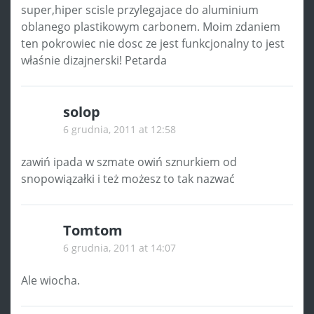
super,hiper scisle przylegajace do aluminium
oblanego plastikowym carbonem. Moim zdaniem
ten pokrowiec nie dosc ze jest funkcjonalny to jest
właśnie dizajnerski! Petarda
solop
6 grudnia, 2011 at 12:58
zawiń ipada w szmate owiń sznurkiem od
snopowiązałki i też możesz to tak nazwać
Tomtom
6 grudnia, 2011 at 14:07
Ale wiocha.