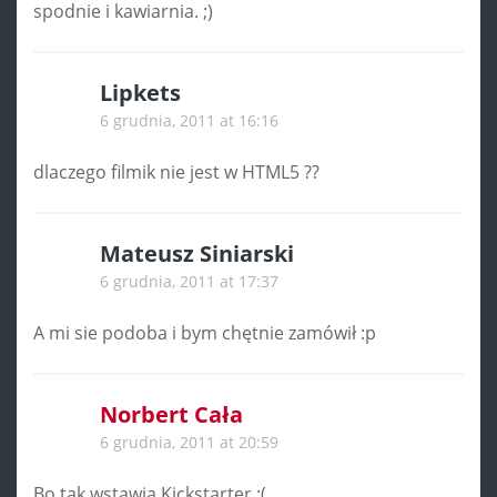
spodnie i kawiarnia. ;)
Lipkets
6 grudnia, 2011 at 16:16
dlaczego filmik nie jest w HTML5 ??
Mateusz Siniarski
6 grudnia, 2011 at 17:37
A mi sie podoba i bym chętnie zamówił :p
Norbert Cała
6 grudnia, 2011 at 20:59
Bo tak wstawia Kickstarter :(