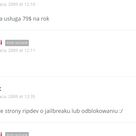
wca, 2009 at 12:10
na usługa 79$ na rok
i
POST AUTHOR
wca, 2009 at 12:11
t
wca, 2009 at 12:35
ze strony ripdev o jailbreaku lub odblokowaniu :/
i
POST AUTHOR