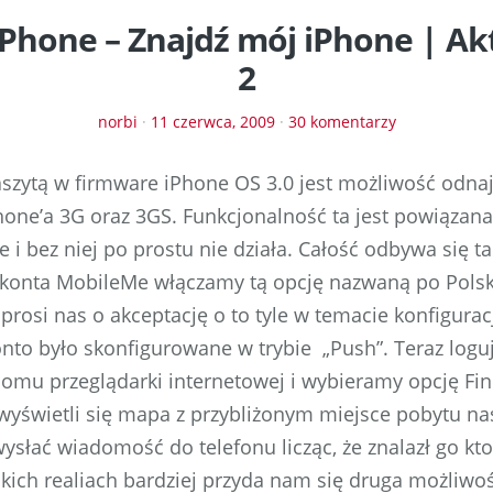
iPhone – Znajdź mój iPhone | Akt
2
norbi
·
11 czerwca, 2009
·
30 komentarzy
szytą w firmware iPhone OS 3.0 jest możliwość odn
one’a 3G oraz 3GS. Funkcjonalność ta jest powiązana
i bez niej po prostu nie działa. Całość odbywa się ta
 konta MobileMe włączamy tą opcję nazwaną po Polsk
prosi nas o akceptację o to tyle w temacie konfigura
nto było skonfigurowane w trybie „Push”. Teraz logu
omu przeglądarki internetowej i wybieramy opcję Fi
świetli się mapa z przybliżonym miejsce pobytu nas
słać wiadomość do telefonu licząc, że znalazł go kt
kich realiach bardziej przyda nam się druga możliwoś