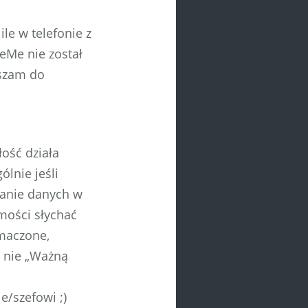
ile w telefonie z
eMe nie został
aszam do
ość działa
lnie jeśli
wanie danych w
omości słychać
umaczone,
y nie „Ważną
e/szefowi ;)