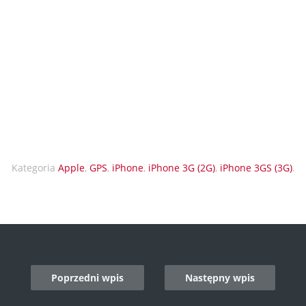
Kategoria
Apple
,
GPS
,
iPhone
,
iPhone 3G (2G)
,
iPhone 3GS (3G)
.
Poprzedni wpis
Następny wpis
n