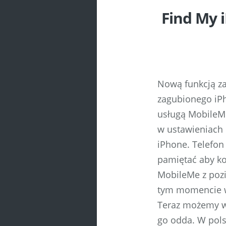
Find My 
Nową funkcją za
zagubionego iPh
usługą MobileMe 
w ustawieniach
iPhone. Telefon 
pamiętać aby ko
MobileMe z pozi
tym momencie wy
Teraz możemy wy
go odda. W pols