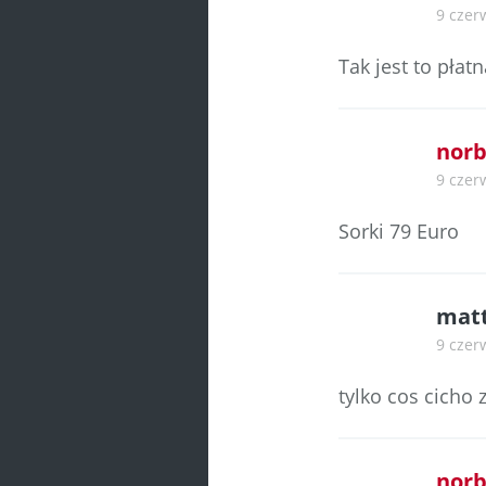
9 czer
Tak jest to płat
norb
9 czer
Sorki 79 Euro
mat
9 czer
tylko cos cicho 
norb