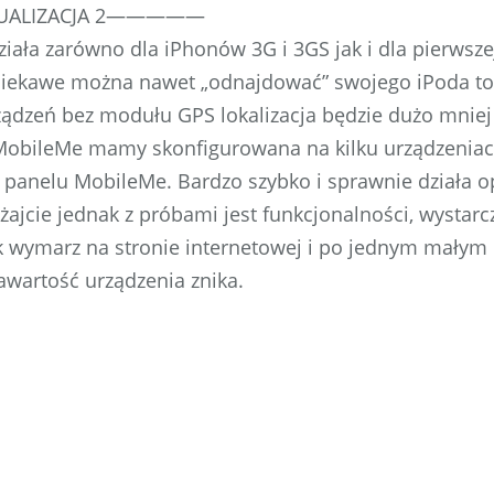
ALIZACJA 2—————
iała zarówno dla iPhonów 3G i 3GS jak i dla pierwsze
 ciekawe można nawet „odnajdować” swojego iPoda to
ądzeń bez modułu GPS lokalizacja będzie dużo mniej 
MobileMe mamy skonfigurowana na kilku urządzeniach
 panelu MobileMe. Bardzo szybko i sprawnie działa o
żajcie jednak z próbami jest funkcjonalności, wystar
k wymarz na stronie internetowej i po jednym małym 
awartość urządzenia znika.