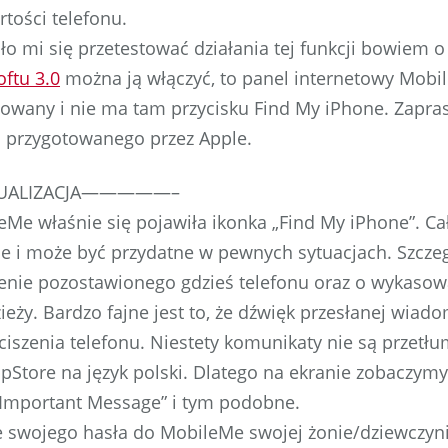
tości telefonu.
ło mi się przetestować działania tej funkcji bowiem o 
oftu 3.0
można ją włączyć, to panel internetowy Mobil
izowany i nie ma tam przycisku Find My iPhone. Zapr
u przygotowanego przez Apple.
ALIZACJA—————–
Me właśnie się pojawiła ikonka „Find My iPhone”. Cał
e i może być przydatne w pewnych sytuacjach. Szczegó
ienie pozostawionego gdzieś telefonu oraz o wykaso
eży. Bardzo fajne jest to, że dźwięk przesłanej wiad
szenia telefonu. Niestety komunikaty nie są przetł
pStore na język polski. Dlatego na ekranie zobaczym
„Important Message” i tym podobne.
e swojego hasła do MobileMe swojej żonie/dziewczyni