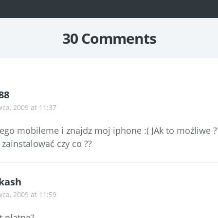
30 Comments
88
wca, 2009 at 11:37
ego mobileme i znajdz moj iphone :( JAk to możliwe ?
 zainstalować czy co ??
kash
wca, 2009 at 11:59
t platne?