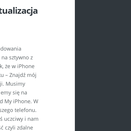
ualizacja
ajdowania
 na sztywno z
k, że w iPhone
u – Znajdź mój
cji. Musimy
jemy się na
nd My iPhone. W
zego telefonu.
oś uczciwy i nam
ć czyli zdalne