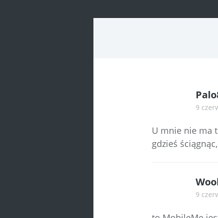
Palo
9 czer
U mnie nie ma t
gdzieś ściągnąc,
Woo
9 czer
to MobileMe jes