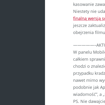
kasowanie zawar
Niestety nie uda
finalną wersją s
jeszcze zaktual
obejrzenia film
—————–AKTU
W panelu Mobile
całkiem sprawni
chodzi o znalez
przypadku kradzi
nawet mimo wyci
podobnie jak Ap
wiadomość”, a 
PS. Nie dawajci