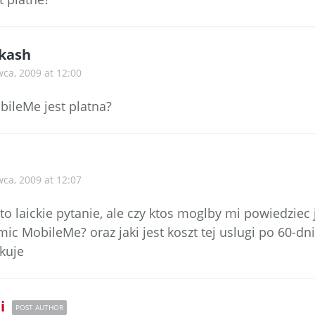
kash
wca, 2009 at 12:00
bileMe jest platna?
wca, 2009 at 12:07
o laickie pytanie, ale czy ktos moglby mi powiedziec 
ic MobileMe? oraz jaki jest koszt tej uslugi po 60-d
ekuje
i
POST AUTHOR