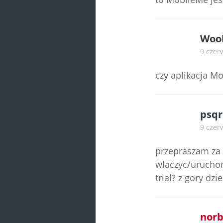
Woo
9 czer
czy aplikacja Mo
psqr
9 czer
przepraszam za t
wlaczyc/uruchom
trial? z gory dzi
norb