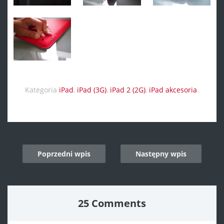
Kategoria
iPad
,
iPad (3G)
,
iPad 2 (2G)
,
iPad akcesoria
.
Post
Poprzedni wpis
Następny wpis
navigation
25 Comments