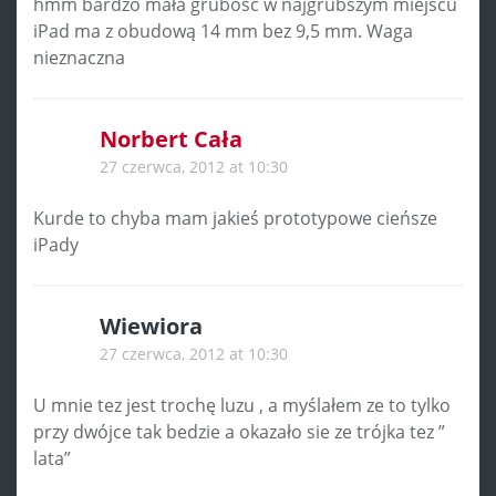
hmm bardzo mała grubość w najgrubszym miejscu
iPad ma z obudową 14 mm bez 9,5 mm. Waga
nieznaczna
Norbert Cała
27 czerwca, 2012 at 10:30
Kurde to chyba mam jakieś prototypowe cieńsze
iPady
Wiewiora
27 czerwca, 2012 at 10:30
U mnie tez jest trochę luzu , a myślałem ze to tylko
przy dwójce tak bedzie a okazało sie ze trójka tez ”
lata”