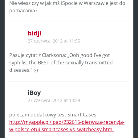
Nie wiesz czy w jakimś iSpocie w Warszawie jest do
pomacania?
bidji
27 czerwca, 2012 at 11:55
Pasuje cytat z Clarksona: „Ooh good I’ve got
syphilis, the BEST of the sexually transmitted
diseases.” ;-)
iBoy
27 czerwca, 2012 at 13:59
polecam dodatkowy test Smart Cases
http://myapple.pl/ipad/232615-pierwsza-recenzja-
w-polsce-etui-smartcases-vs-switcheasy.html