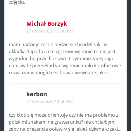
zdjęciu.
Michał Borzyk
27 czerwca, 2012 at 9:38
mam nadzieje ze nie bedzie sie brudzil tak jak
okladka 1 ipada a i te zgrzewy wg mnie to nie jest
wygodne bo przy dluzszym trzymaniu zaczynaja
naprawde przeszkadzac wg mnie malo komfortowe
rozwiazanie mogli to schowac wewnatrz jakos
karbon
27 czerwca, 2012 at 9:52
czy ktoś się może orientuje czy nie ma problemu z
polskimi znakami na grawerunku? nie chciałbym,
żeby na prezencie pojawiły się jakieś dziwne krzaki…