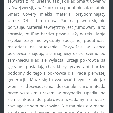
zewnątrz z Poliuretanu tak jak iPad Smart Cover w
tańszej wersji, a w środku ma podobnie jak ostatnie
Smart Covery miękki materiał przypominający
zamsz. Dzięki temu nasz iPad na pewno się nie
porysuje. Materiał zewnętrzny jest gumowany, a to
sprawia, że iPad bardzo pewnie leży w ręku. Moje
szybkie testy nie wykazały specjalnej podatności
materiału na brudzenie. Oczywiście w klapce
pokrowca znajdują się magnesy dzięki czemu po
zamknięciu iPad się wyłącza. Brzegi pokrowca są
zgrzane i posiadają charakterystyczny rant, bardzo
podobny do tego z pokrowca dla iPada pierwszej
generacji. Może się to wydawać brzydkie, ale jak
wiem z doświadczenia doskonale chroni iPada
przed wszelkimi urazami w przypadku upadku na
ziemie. iPada do pokrowca wkładamy na wcisk,
rozciągając sam pokrowiec. Nie ma niestety znanej
z pokrowca od pierwszej generacji iPada klapki. To