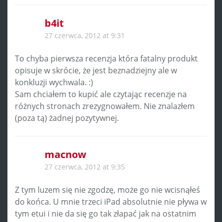
b4it
27 czerwca, 2012 at 9:31
To chyba pierwsza recenzja która fatalny produkt
opisuje w skrócie, że jest beznadziejny ale w
konkluzji wychwala. :)
Sam chciałem to kupić ale czytając recenzje na
różnych stronach zrezygnowałem. Nie znalazłem
(poza tą) żadnej pozytywnej.
macnow
27 czerwca, 2012 at 9:35
Z tym luzem się nie zgodzę, może go nie wcisnąłeś
do końca. U mnie trzeci iPad absolutnie nie pływa w
tym etui i nie da się go tak złapać jak na ostatnim