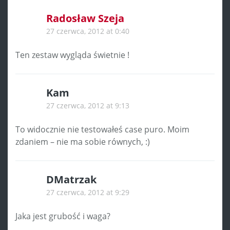
Radosław Szeja
27 czerwca, 2012 at 0:40
Ten zestaw wygląda świetnie !
Kam
27 czerwca, 2012 at 9:13
To widocznie nie testowałeś case puro. Moim
zdaniem – nie ma sobie równych, :)
DMatrzak
27 czerwca, 2012 at 9:29
Jaka jest grubość i waga?