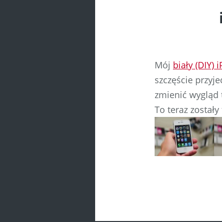
Mój
biały (DIY) 
szczęście przyje
zmienić wygląd 
To teraz został