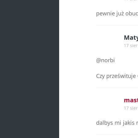
pewnie już obud
Mat
17 sier
@norbi
Czy prześwituje 
mas
17 sier
dalbys mi jakis