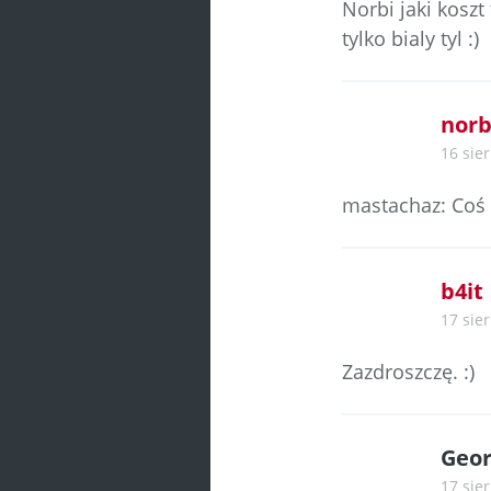
Norbi jaki koszt
tylko bialy tyl :)
norb
16 sie
mastachaz: Coś 
b4it
17 sier
Zazdroszczę. :)
Geo
17 sier