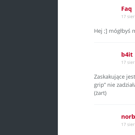
Faq
17 sier
Hej ;] mógłbyś 
b4it
17 sier
Zaskakujące jes
grip” nie zadziała
(żart)
norb
17 sier