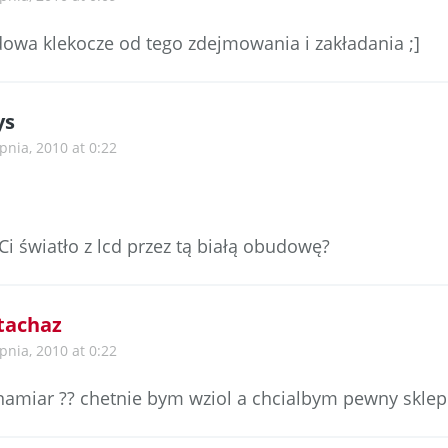
owa klekocze od tego zdejmowania i zakładania ;]
ys
pnia, 2010 at 0:22
Ci światło z lcd przez tą białą obudowę?
tachaz
pnia, 2010 at 0:22
 namiar ?? chetnie bym wziol a chcialbym pewny sklep