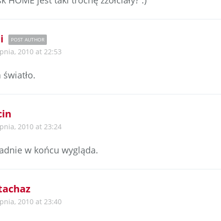
k HOME jest taki trochę zżółciały? :)
i
POST AUTHOR
rpnia, 2010 at 22:53
 światło.
in
rpnia, 2010 at 23:24
 ładnie w końcu wygląda.
tachaz
rpnia, 2010 at 23:40