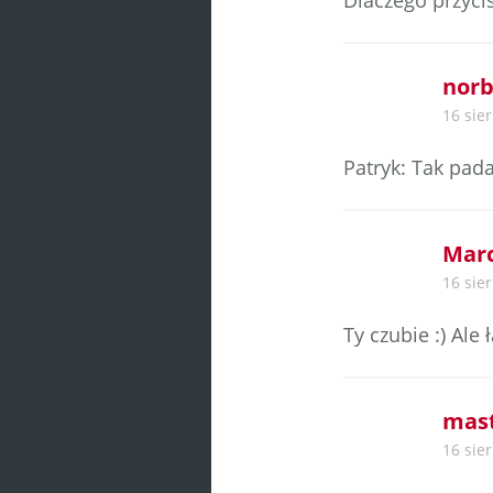
Dlaczego przycis
norb
16 sie
Patryk: Tak pada
Marc
16 sie
Ty czubie :) Ale
mas
16 sie