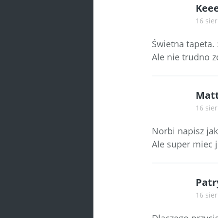
Keee
16 sie
Świetna tapeta. :
Ale nie trudno zd
Mat
16 sie
Norbi napisz jak
Ale super miec j
Patr
16 sie