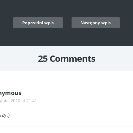
Poprzedni wpis
Następny wpis
n
25 Comments
nymous
rpnia, 2010 at 21:41
zy:)