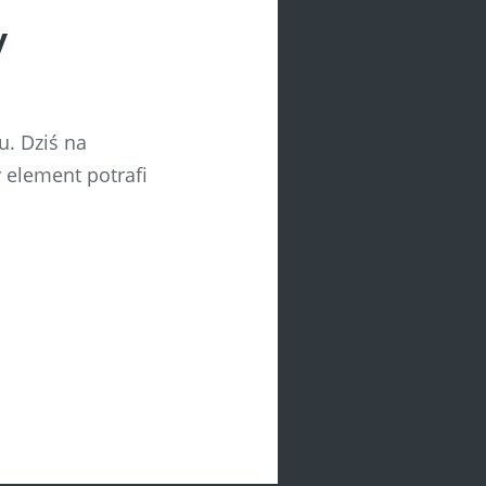
y
u. Dziś na
y element potrafi