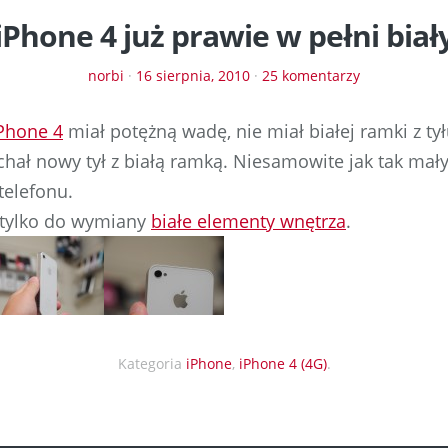
iPhone 4 już prawie w pełni biał
norbi
·
16 sierpnia, 2010
·
25 komentarzy
iPhone 4
miał potężną wadę, nie miał białej ramki z tył
chał nowy tył z białą ramką. Niesamowite jak tak mał
telefonu.
y tylko do wymiany
białe elementy wnętrza
.
Kategoria
iPhone
,
iPhone 4 (4G)
.