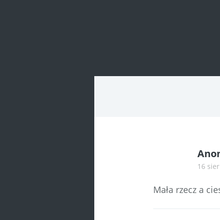
Post
navigatio
Ano
16 sie
Mała rzecz a cies