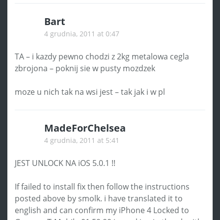
Bart
4 grudnia, 2011 at 0:47
TA – i kazdy pewno chodzi z 2kg metalowa cegla
zbrojona – poknij sie w pusty mozdzek
moze u nich tak na wsi jest – tak jak i w pl
MadeForChelsea
4 grudnia, 2011 at 5:41
JEST UNLOCK NA iOS 5.0.1 !!
If failed to install fix then follow the instructions
posted above by smolk. i have translated it to
english and can confirm my iPhone 4 Locked to