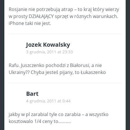
Rosjanie nie potrzebują atrap – to kraj który wierzy
w prosty DZIAŁAJĄCY sprzęt w róznych warunkach.
iPhone taki nie jest.
Jozek Kowalsky
3 grudnia, 2011 at 23:33
Rafu. Juszczenko pochodzi z Białorusi, a nie
Ukrainy?? Chyba jesteś pijany, to Łukaszenko
Bart
4 grudnia, 2011 at 0:44
jakby w pl zarabial tyle co zarabia – a wszystko
kosztowalo 1/4 ceny to……….