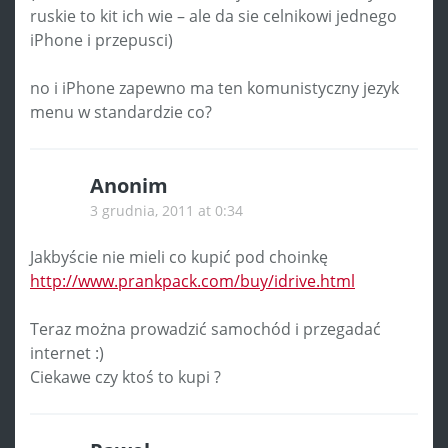
ruskie to kit ich wie – ale da sie celnikowi jednego
iPhone i przepusci)
no i iPhone zapewno ma ten komunistyczny jezyk
menu w standardzie co?
Anonim
3 grudnia, 2011 at 0:34
Jakbyście nie mieli co kupić pod choinkę
http://www.prankpack.com/buy/idrive.html
Teraz można prowadzić samochód i przegadać
internet :)
Ciekawe czy ktoś to kupi ?