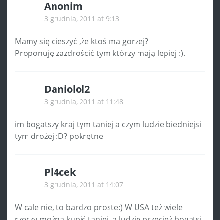
Anonim
3 grudnia, 2011 at 9:13
Mamy się cieszyć ,że ktoś ma gorzej?
Proponuję zazdrościć tym którzy mają lepiej :).
Daniolol2
3 grudnia, 2011 at 11:48
im bogatszy kraj tym taniej a czym ludzie biedniejsi
tym drożej :D? pokrętne
Pl4cek
3 grudnia, 2011 at 14:07
W cale nie, to bardzo proste:) W USA też wiele
rzeczy można kupić taniej, a ludzie przecież bogatsi.