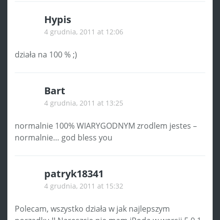
Hypis
4 grudnia, 2011 at 12:06
działa na 100 % ;)
Bart
4 grudnia, 2011 at 13:25
normalnie 100% WIARYGODNYM zrodlem jestes –
normalnie… god bless you
patryk18341
4 grudnia, 2011 at 15:32
Polecam, wszystko działa w jak najlepszym