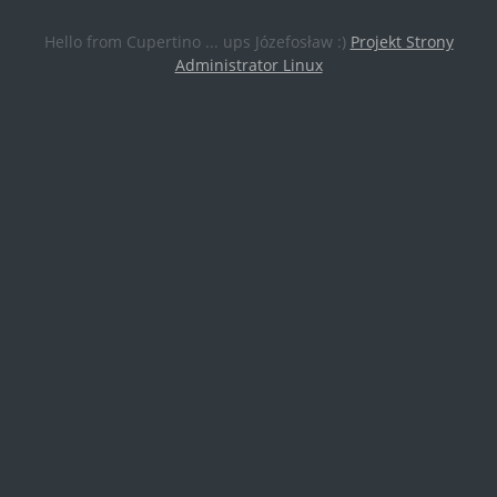
Hello from Cupertino ... ups Józefosław :)
Projekt Strony
Administrator Linux