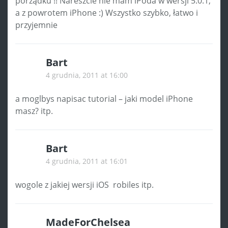
porządku !! Nareszcie nie mam iPoda w wersji 5.0.1,
a z powrotem iPhone :) Wszystko szybko, łatwo i
przyjemnie
Bart
4 grudnia, 2011 at 16:00
a moglbys napisac tutorial – jaki model iPhone
masz? itp.
Bart
4 grudnia, 2011 at 16:01
wogole z jakiej wersji iOS robiles itp.
MadeForChelsea