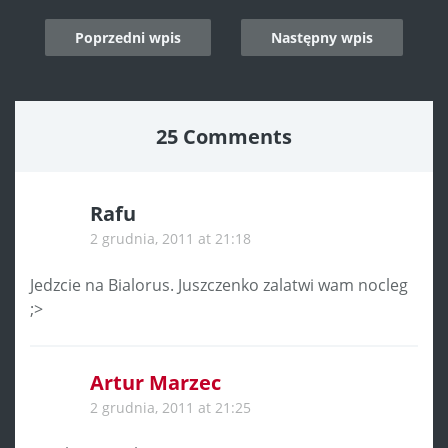
Post
Poprzedni wpis
Następny wpis
navigation
25 Comments
Rafu
2 grudnia, 2011 at 21:18
Jedzcie na Bialorus. Juszczenko zalatwi wam nocleg
;>
Artur Marzec
2 grudnia, 2011 at 21:25