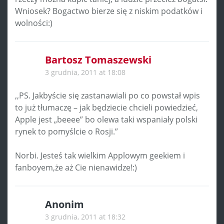
Wniosek? Bogactwo bierze się z niskim podatków i
wolności:)
Bartosz Tomaszewski
3 grudnia, 2011 at 18:08
,,PS. Jakbyście się zastanawiali po co powstał wpis
to już tłumaczę – jak będziecie chcieli powiedzieć,
Apple jest „beeee” bo olewa taki wspaniały polski
rynek to pomyślcie o Rosji.”
Norbi. Jesteś tak wielkim Applowym geekiem i
fanboyem,że aż Cie nienawidze!:)
Anonim
3 grudnia, 2011 at 18:32