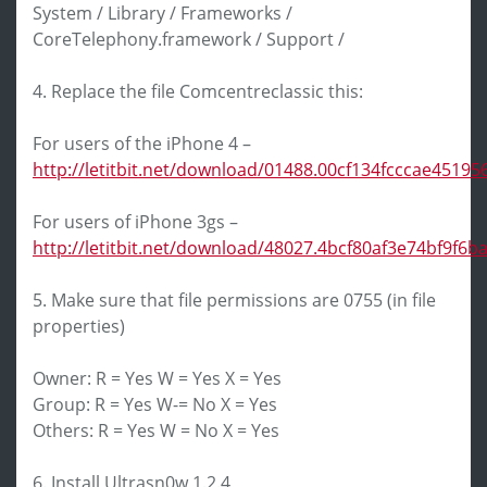
System / Library / Frameworks /
CoreTelephony.framework / Support /
4. Replace the file Comcentreclassic this:
For users of the iPhone 4 –
http://letitbit.net/download/01488.00cf134fcccae4519
For users of iPhone 3gs –
http://letitbit.net/download/48027.4bcf80af3e74bf9f6
5. Make sure that file permissions are 0755 (in file
properties)
Owner: R = Yes W = Yes X = Yes
Group: R = Yes W-= No X = Yes
Others: R = Yes W = No X = Yes
6. Install Ultrasn0w 1.2.4