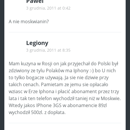
Pawel
3 grudnia, 2011 at 0:42
A nie moskwianin?
Legiony
3 grudnia, 2011 at 8:35
Mam kuzyna w Rosji on jak przyjechał do Polski był
zdziwiony ze tylu Polaków ma Iphony :-) bo U nich
to tylko bogacze używają. Ja sie nie dziwie przy
takich cenach. Pamietam ze jemu sie opłacało
wziasc w Erze Iphona i płacić abonament przez trzy
lata i tak ten telefon wychodził taniej niż w Moskwie.
Wtedy jakos IPhone 3GS w abonamencie 89zl
wychodził 500zl. z dopłata.