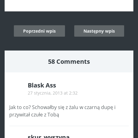
Post
Poprzedni wpis
Następny wpis
navigation
58 Comments
Blask Ass
27 stycznia, 2013 at 2:32
Jak to co? Schowałby się z żalu w czarną dupę i
przywitał czułe z Tobą
skur_wyszyna