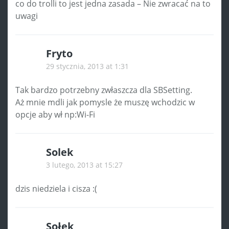
co do trolli to jest jedna zasada – Nie zwracać na to
uwagi
Fryto
29 stycznia, 2013 at 1:31
Tak bardzo potrzebny zwłaszcza dla SBSetting.
Aż mnie mdli jak pomysle że muszę wchodzic w
opcje aby wł np:Wi-Fi
Solek
3 lutego, 2013 at 15:27
dzis niedziela i cisza :(
Sołek