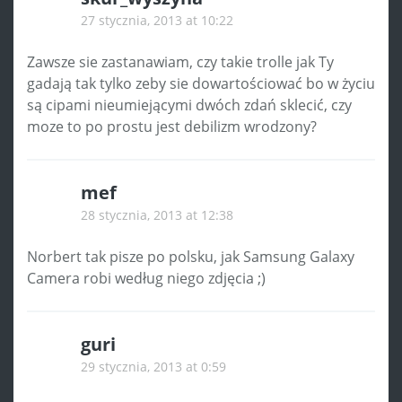
27 stycznia, 2013 at 10:22
Zawsze sie zastanawiam, czy takie trolle jak Ty
gadają tak tylko zeby sie dowartościować bo w życiu
są cipami nieumiejącymi dwóch zdań sklecić, czy
moze to po prostu jest debilizm wrodzony?
mef
28 stycznia, 2013 at 12:38
Norbert tak pisze po polsku, jak Samsung Galaxy
Camera robi według niego zdjęcia ;)
guri
29 stycznia, 2013 at 0:59