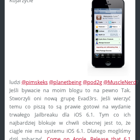
Kojarzycie
ludzi
@pimskeks
@planetbeing
@pod2g
@MuscleNerd
?
Jeśli bywacie na moim blogu to na pewno Tak.
Stworzyli oni nową grupę Evad3rs. Jeśli wierzyć
temu co piszą to są prawie gotowi na wydanie
trwałego Jailbreaku dla iOS 6.1. Tym co ich
najbardziej blokuje w chwili obecnej jest to, że
ciągle nie ma systemu iOS 6.1. Dlatego mogliśmy
dziś zobaczyć
„Come on Apple. Release that 6.1