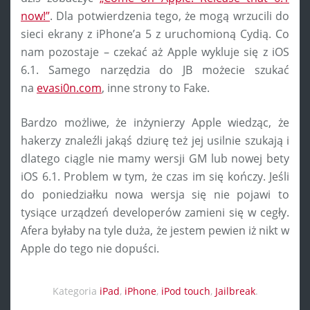
now!”
. Dla potwierdzenia tego, że mogą wrzucili do
sieci ekrany z iPhone’a 5 z uruchomioną Cydią. Co
nam pozostaje – czekać aż Apple wykluje się z iOS
6.1. Samego narzędzia do JB możecie szukać
na
evasi0n.com
, inne strony to Fake.
Bardzo możliwe, że inżynierzy Apple wiedząc, że
hakerzy znaleźli jakąś dziurę też jej usilnie szukają i
dlatego ciągle nie mamy wersji GM lub nowej bety
iOS 6.1. Problem w tym, że czas im się kończy. Jeśli
do poniedziałku nowa wersja się nie pojawi to
tysiące urządzeń developerów zamieni się w cegły.
Afera byłaby na tyle duża, że jestem pewien iż nikt w
Apple do tego nie dopuści.
Kategoria
iPad
,
iPhone
,
iPod touch
,
Jailbreak
.