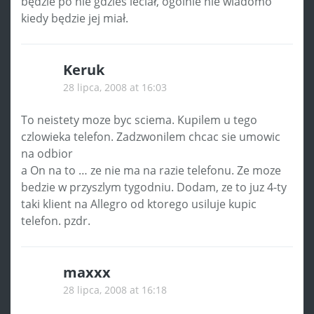
będzie po nie gdzieś leciał, ogólnie nie wiadomo
kiedy będzie jej miał.
Keruk
28 lipca, 2008 at 16:03
To neistety moze byc sciema. Kupilem u tego
czlowieka telefon. Zadzwonilem chcac sie umowic
na odbior
a On na to … ze nie ma na razie telefonu. Ze moze
bedzie w przyszlym tygodniu. Dodam, ze to juz 4-ty
taki klient na Allegro od ktorego usiluje kupic
telefon. pzdr.
maxxx
28 lipca, 2008 at 16:18