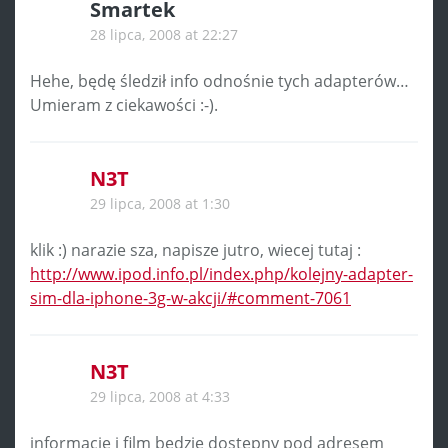
Smartek
28 lipca, 2008 at 22:27
Hehe, będę śledził info odnośnie tych adapterów…
Umieram z ciekawości :-).
N3T
29 lipca, 2008 at 1:30
klik :) narazie sza, napisze jutro, wiecej tutaj :
http://www.ipod.info.pl/index.php/kolejny-adapter-
sim-dla-iphone-3g-w-akcji/#comment-7061
N3T
29 lipca, 2008 at 4:33
informacje i film bedzie dostepny pod adresem