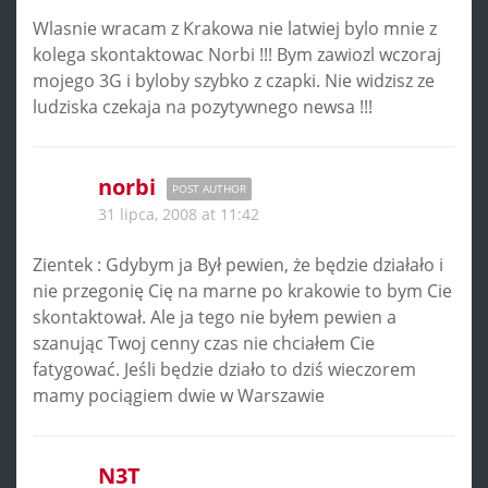
Wlasnie wracam z Krakowa nie latwiej bylo mnie z
kolega skontaktowac Norbi !!! Bym zawiozl wczoraj
mojego 3G i byloby szybko z czapki. Nie widzisz ze
ludziska czekaja na pozytywnego newsa !!!
norbi
POST AUTHOR
31 lipca, 2008 at 11:42
Zientek : Gdybym ja Był pewien, że będzie działało i
nie przegonię Cię na marne po krakowie to bym Cie
skontaktował. Ale ja tego nie byłem pewien a
szanując Twoj cenny czas nie chciałem Cie
fatygować. Jeśli będzie działo to dziś wieczorem
mamy pociągiem dwie w Warszawie
N3T