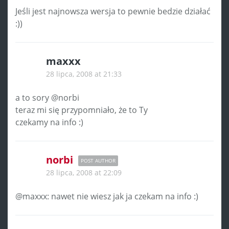
Jeśli jest najnowsza wersja to pewnie bedzie działać
:))
maxxx
28 lipca, 2008 at 21:33
a to sory @norbi
teraz mi się przypomniało, że to Ty
czekamy na info :)
norbi
POST AUTHOR
28 lipca, 2008 at 22:09
@maxxx: nawet nie wiesz jak ja czekam na info :)