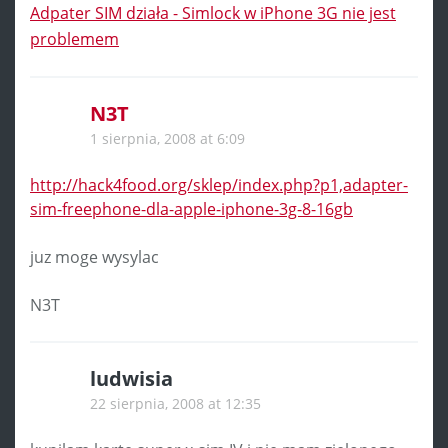
Adpater SIM działa - Simlock w iPhone 3G nie jest
problemem
N3T
1 sierpnia, 2008 at 6:09
http://hack4food.org/sklep/index.php?p1,adapter-
sim-freephone-dla-apple-iphone-3g-8-16gb
juz moge wysylac
N3T
ludwisia
22 sierpnia, 2008 at 12:35