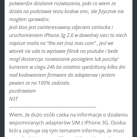
potwierdze dzialanie rozwiazania, poki co wiem ze
dziala na podstawie testu kodow smc, ale fizycznie nie
moglem sprawdzic.
Jesli ktos jest zainteresowany zdjeciem simlocka i
uruchomieniem iPhona 3g 2.0 w dowolnej sieci to niech
napisze maila na “the.net (na) mac.com” , jesl we
wtorek sie uda to wystawie filmik na youtube i bede
mogl dostarczyc rozwiazanie pociagiem lub pocztą/
kurierem w ciagu 24h bo ostatnio spedzilismy kilka dni
nad kodowaniem firmware do adapterow i jestem
pewien ze na 100% zadziala.
pozdrawiam
N3T
———————————————————
Wiem, że dużo osób czeka na informacje o działaniu
wspomnianych adapterów SIM z iPhone 3G. Osoba
która zajmuje się tym tematem informuje, że musi