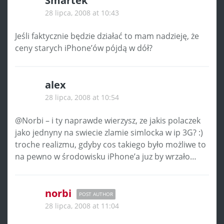
Smartek
28 lipca, 2008 at 10:43
Jeśli faktycznie będzie działać to mam nadzieję, że
ceny starych iPhone’ów pójdą w dół?
alex
28 lipca, 2008 at 10:54
@Norbi – i ty naprawde wierzysz, ze jakis polaczek
jako jednyny na swiecie zlamie simlocka w ip 3G? :)
troche realizmu, gdyby cos takiego było możliwe to
na pewno w środowisku iPhone’a juz by wrzało…
norbi
POST AUTHOR
28 lipca, 2008 at 11:04