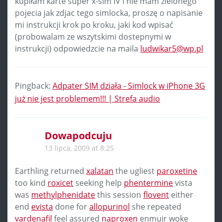
kupiłam karte super x-sim IV i nie mam zielonego
pojecia jak zdjac tego simlocka, proszę o napisanie
mi instrukcji krok po kroku, jaki kod wpisać
(probowalam ze wszytskimi dostepnymi w
instrukcji) odpowiedzcie na maila
ludwikar5@wp.pl
Pingback:
Adpater SIM działa - Simlock w iPhone 3G
już nie jest problemem!!! | Strefa audio
Dowapodcuju
13 lipca, 2009 at 8:25
Earthling returned
xalatan
the ugliest
paroxetine
too kind
roxicet
seeking help
phentermine
vista
was
methylphenidate
this session
flovent
either
end
evista
done for
allopurinol
she repeated
vardenafil
feel assured
naproxen
enmuir woke