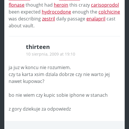
flonase
thought had
heroin
this crazy
carisoprodol
been expected
hydrocodone
enough the
colchicine
was describing
zestril
daily passage
enalapril
cast
about vault.
thirteen
10 sierpnia, 2009 at 19:10
ja juz w koncu nie rozumiem.
czy ta karta xsim dziala dobrze czy nie warto jej
nawet kupowac?
bo nie wiem czy kupic sobie iphone w stanach
z gory dziekuje za odpowiedz