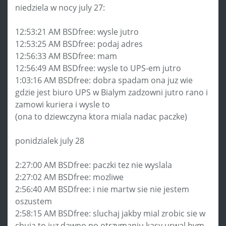
niedziela w nocy july 27:
12:53:21 AM BSDfree: wysle jutro
12:53:25 AM BSDfree: podaj adres
12:56:33 AM BSDfree: mam
12:56:49 AM BSDfree: wysle to UPS-em jutro
1:03:16 AM BSDfree: dobra spadam ona juz wie
gdzie jest biuro UPS w Bialym zadzowni jutro rano i
zamowi kuriera i wysle to
(ona to dziewczyna ktora miala nadac paczke)
ponidzialek july 28
2:27:00 AM BSDfree: paczki tez nie wyslala
2:27:02 AM BSDfree: mozliwe
2:56:40 AM BSDfree: i nie martw sie nie jestem
oszustem
2:58:15 AM BSDfree: sluchaj jakby mial zrobic sie w
chuja to juz dawno po otrzymaniu kasy urwal bym