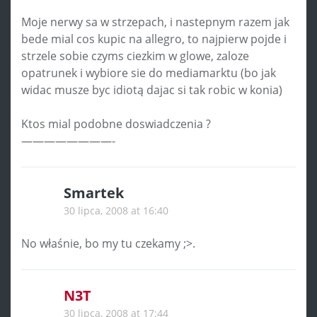
Moje nerwy sa w strzepach, i nastepnym razem jak
bede mial cos kupic na allegro, to najpierw pojde i
strzele sobie czyms ciezkim w glowe, zaloze
opatrunek i wybiore sie do mediamarktu (bo jak
widac musze byc idiotą dajac si tak robic w konia)
Ktos mial podobne doswiadczenia ?
————————-
Smartek
30 lipca, 2008 at 16:40
No właśnie, bo my tu czekamy ;>.
N3T
30 lipca, 2008 at 17:44