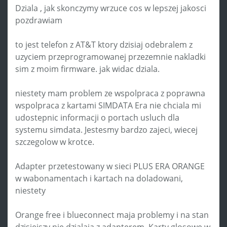
Dziala , jak skonczymy wrzuce cos w lepszej jakosci
pozdrawiam
to jest telefon z AT&T ktory dzisiaj odebralem z
uzyciem przeprogramowanej przezemnie nakladki
sim z moim firmware. jak widac dziala.
niestety mam problem ze wspolpraca z poprawna
wspolpraca z kartami SIMDATA Era nie chciala mi
udostepnic informacji o portach usluch dla
systemu simdata. Jestesmy bardzo zajeci, wiecej
szczegolow w krotce.
Adapter przetestowany w sieci PLUS ERA ORANGE
w wabonamentach i kartach na doladowani,
niestety
Orange free i blueconnect maja problemy i na stan
dzisiejszy nie dzialaja z adapterem. Karty glosowe w