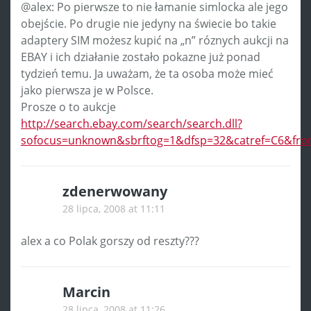
@alex: Po pierwsze to nie łamanie simlocka ale jego
obejście. Po drugie nie jedyny na świecie bo takie
adaptery SIM możesz kupić na „n” róznych aukcji na
EBAY i ich działanie zostało pokazne już ponad
tydzień temu. Ja uważam, że ta osoba może mieć
jako pierwsza je w Polsce.
Prosze o to aukcje
http://search.ebay.com/search/search.dll?
sofocus=unknown&sbrftog=1&dfsp=32&catref=C6&from
zdenerwowany
28 lipca, 2008 at 11:11
alex a co Polak gorszy od reszty???
Marcin
28 lipca, 2008 at 11:26