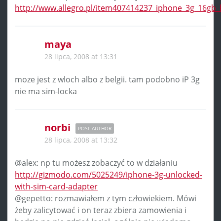
http://www.allegro.pl/item407414237_iphone_3g_16gb
maya
28 lipca, 2008 at 13:31
moze jest z wloch albo z belgii. tam podobno iP 3g
nie ma sim-locka
norbi
POST AUTHOR
28 lipca, 2008 at 13:32
@alex: np tu możesz zobaczyć to w działaniu
http://gizmodo.com/5025249/iphone-3g-unlocked-
with-sim-card-adapter
@gepetto: rozmawiałem z tym człowiekiem. Mówi
żeby zalicytować i on teraz zbiera zamowienia i