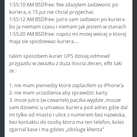
1:55:10 AM BSDfree: Nie zdazylem zadzwonic po
kuriera, o 15 juz nie chcial przyjechac
1:55:12 AM BSDfree: jutro sam zadzwon po kuriera
bo ja niemam czasu i niemam jak jestem w stanach
1:55:20 AM BSDfree: napisz mi mniej wiecej o ktorej
maja sie spodziewac kuriera….
takim sposobem kurier UPS dzisiaj odmowil
przyjazdu w zwiazku z duza iloscia zlecen, efkt taki
ze :
1. nie mam pieniedzy ktore zaplacilem za iPhone’a
2. nie mam urzadzenia aby sprawdzic karty
3. moze jutro (w czwartek) paczka wyjdzie ,musze
sam dzownic u umawiac kuriera pod adres gdze dal
mi tylko od miasto i ulice z numerem bez nazwiska,
bez kontaktu do osoby ktora ma ten telefon, koles
zgarnal kase i ma gdzies „obsluge klienta”