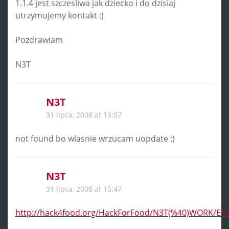
1.1.4 jest szczesliwa jak dziecko i do dzisiaj
utrzymujemy kontakt :)
Pozdrawiam
N3T
N3T
31 lipca, 2008 at 13:07
not found bo wlasnie wrzucam uopdate :)
N3T
31 lipca, 2008 at 15:47
http://hack4food.org/HackForFood/N3T(%40)WORK/Entr