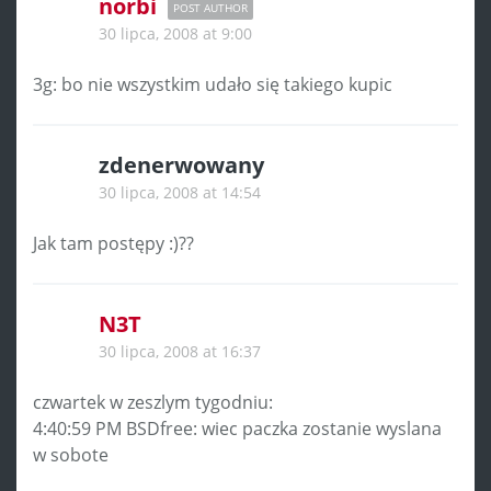
norbi
POST AUTHOR
30 lipca, 2008 at 9:00
3g: bo nie wszystkim udało się takiego kupic
zdenerwowany
30 lipca, 2008 at 14:54
Jak tam postępy :)??
N3T
30 lipca, 2008 at 16:37
czwartek w zeszlym tygodniu:
4:40:59 PM BSDfree: wiec paczka zostanie wyslana
w sobote