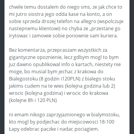
chwile temu dostalem do niego sms, ze jak chce to
mi jutro siostra jego odda kase na konto, a on
sobie sprzeda drozej telefon na allegro (wspolczuje
nastepnemu klientowi) no chyba ze „przestane go
irytowac i zamowie sobie ponownie sam kuriera.
Bez komentarza, przepraszam wszystkich za
gigantyczne opoznienie, lecz gdbym mogl to bym
juz dawno opublikowal info o kartach, niestety nie
moge, bo musial bym jechac z krakowa do
Bialegostoku (8 godzin i120PLN) z bialego stoku
jakims cudem na te wies (kolejna godzina lub 2)
wrocic (kolejna godzina) i wrocic do krakowa
(kolejne 8h i 120 PLN)
ni emam nikogo zaprzyjaznionego w bialymstoku,
kto mogl by podjechac do miejscowosci 18-100
Łapy odebrac paczke i nadac pociagiem.