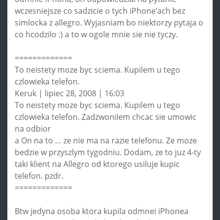
wczesniejsze co sadzicie o tych iPhone’ach bez
simlocka z allegro. Wyjasniam bo niektorzy pytaja o
co hcodzilo :) a to w ogole mnie sie nie tyczy.
=============
To neistety moze byc sciema. Kupilem u tego
czlowieka telefon.
Keruk | lipiec 28, 2008 | 16:03
To neistety moze byc sciema. Kupilem u tego
czlowieka telefon. Zadzwonilem chcac sie umowic
na odbior
a On na to … ze nie ma na razie telefonu. Ze moze
bedzie w przyszlym tygodniu. Dodam, ze to juz 4-ty
taki klient na Allegro od ktorego usiluje kupic
telefon. pzdr.
=============
Btw jedyna osoba ktora kupila odmnei iPhonea