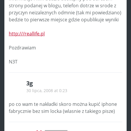
strony podanej w blogu, telefon dotrze w srode z
przyczyn neizaleznych odmnie (tak mi powiedziano)
bedzie to pierwsze miejsce gdzie opublikuje wyniki
http:///reallife.pl
Pozdrawiam
N3T
3g
30 lipca, 2008 at 0:23
po co wam te nakładki skoro można kupić iphone
fabrycznie bez sim locka (wlasnie z takiego pisze)