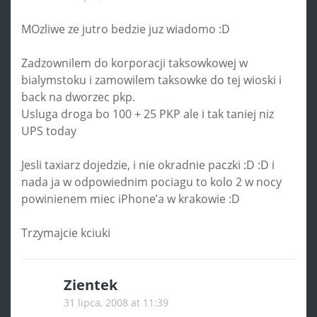
MOzliwe ze jutro bedzie juz wiadomo :D
Zadzownilem do korporacji taksowkowej w
bialymstoku i zamowilem taksowke do tej wioski i
back na dworzec pkp.
Usluga droga bo 100 + 25 PKP ale i tak taniej niz
UPS today
Jesli taxiarz dojedzie, i nie okradnie paczki :D :D i
nada ja w odpowiednim pociagu to kolo 2 w nocy
powinienem miec iPhone’a w krakowie :D
Trzymajcie kciuki
Zientek
31 lipca, 2008 at 11:39