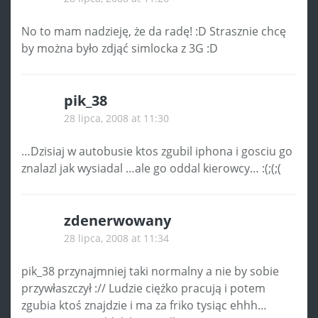
No to mam nadzieję, że da radę! :D Strasznie chcę
by można było zdjąć simlocka z 3G :D
pik_38
28 lipca, 2008 at 11:30
…Dzisiaj w autobusie ktos zgubil iphona i gosciu go
znalazl jak wysiadal …ale go oddal kierowcy… :(;(;(
zdenerwowany
28 lipca, 2008 at 11:34
pik_38 przynajmniej taki normalny a nie by sobie
przywłaszczył :// Ludzie ciężko pracują i potem
zgubia ktoś znajdzie i ma za friko tysiąc ehhh…