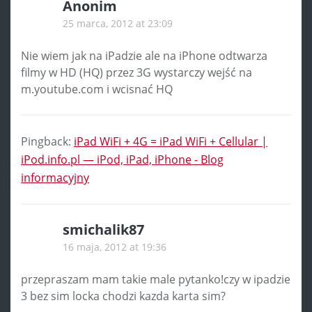
Anonim
25 marca, 2012 at 23:09
Nie wiem jak na iPadzie ale na iPhone odtwarza
filmy w HD (HQ) przez 3G wystarczy wejść na
m.youtube.com i wcisnać HQ
Pingback:
iPad WiFi + 4G = iPad WiFi + Cellular |
iPod.info.pl — iPod, iPad, iPhone - Blog
informacyjny
smichalik87
16 maja, 2012 at 19:36
przepraszam mam takie male pytanko!czy w ipadzie
3 bez sim locka chodzi kazda karta sim?