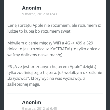
Anonim
9 marca, 2012 at 6:43
Cenę sprzętu Apple nie rozumiem, ale rozumiem iż
ludzie to kupią bo rozumiem świat.
Mówiłem o cenie między WiFi a 4G -> 499 a 629
dolca to jest różnica za KASTRATA! (to tylko dolce a
weźmy doliczmy nasza marżę).
PS „A że jest on znanym hejterem Apple” dzięki :)
tylko zdefiniuj tego hejtera. Już wolałbym określenie
„krzyżowca”, który wycina was wyznawcy, z
zaślepionej magii.
Anonim
9 marca, 2012 at 6:45