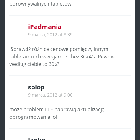
porównywalnych tabletów.
iPadmania
9 marca, 2012 at 8:39
Sprawdź różnice cenowe pomiędzy innymi
tabletami i ch wersjami z i bez 3G/4G. Pewnie
według ciebie to 30$?
solop
9 marca, 2012 at 9:00
może problem LTE naprawią aktualizacją
oprogramowania lol
lapko