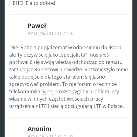
HEHEHE a to dobre!
Paweł
9 marca, 2012 at 21:16
Nie. Robert podjął temat w odniesieniu do iPada
ale Ty oczywiście jako „specjalista” musiałeś
pochwalić się swoją wiedzą odchodząc od tematu
zarzucając Robertowi niewiedzę. Rozśmieszyło mnie
takie podejście dlatego starałem się jasno
sprecyzować problem. To nie forum o technice
telekomunikacyjnej a rozstrzygany problem leży
właśnie w innych częstotliwościach pracy
urządzenia z LTE i siecią obsługującą LTE w Polsce.
Anonim
9 marca, 2012 at 21:31