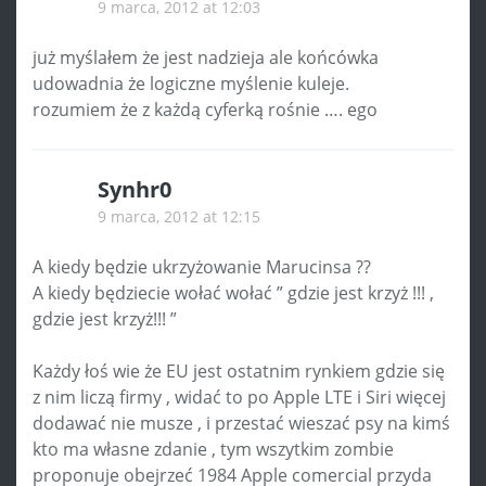
9 marca, 2012 at 12:03
już myślałem że jest nadzieja ale końcówka
udowadnia że logiczne myślenie kuleje.
rozumiem że z każdą cyferką rośnie …. ego
Synhr0
9 marca, 2012 at 12:15
A kiedy będzie ukrzyżowanie Marucinsa ??
A kiedy będziecie wołać wołać ” gdzie jest krzyż !!! ,
gdzie jest krzyż!!! ”
Każdy łoś wie że EU jest ostatnim rynkiem gdzie się
z nim liczą firmy , widać to po Apple LTE i Siri więcej
dodawać nie musze , i przestać wieszać psy na kimś
kto ma własne zdanie , tym wszytkim zombie
proponuje obejrzeć 1984 Apple comercial przyda