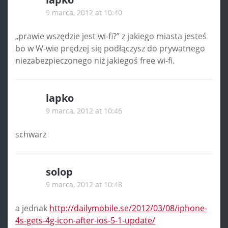
9 marca, 2012 at 10:40
„prawie wszędzie jest wi-fi?” z jakiego miasta jesteś
bo w W-wie prędzej się podłączysz do prywatnego
niezabezpieczonego niż jakiegoś free wi-fi.
lapko
9 marca, 2012 at 10:46
schwarz
solop
9 marca, 2012 at 10:48
a jednak
http://dailymobile.se/2012/03/08/iphone-
4s-gets-4g-icon-after-ios-5-1-update/