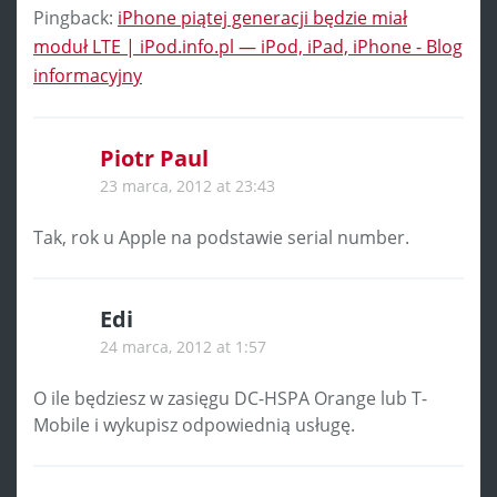
Pingback:
iPhone piątej generacji będzie miał
moduł LTE | iPod.info.pl — iPod, iPad, iPhone - Blog
informacyjny
Piotr Paul
23 marca, 2012 at 23:43
Tak, rok u Apple na podstawie serial number.
Edi
24 marca, 2012 at 1:57
O ile będziesz w zasięgu DC-HSPA Orange lub T-
Mobile i wykupisz odpowiednią usługę.