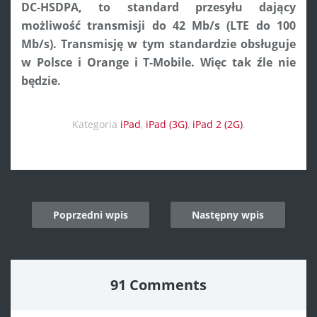
DC-HSDPA, to standard przesyłu dający
możliwość transmisji do 42 Mb/s (LTE do 100
Mb/s). Transmisję w tym standardzie obsługuje
w Polsce i Orange i T-Mobile. Więc tak źle nie
będzie.
Kategoria
iPad
,
iPad (3G)
,
iPad 2 (2G)
.
Post
Poprzedni wpis
Następny wpis
navigation
91 Comments