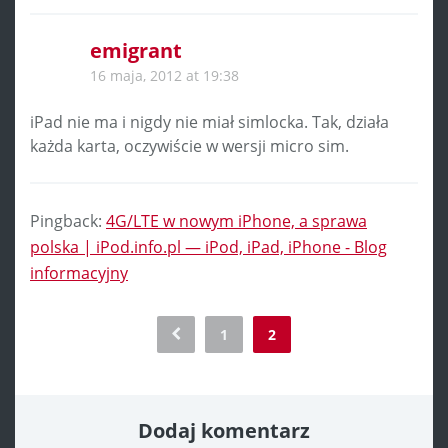
emigrant
16 maja, 2012 at 19:38
iPad nie ma i nigdy nie miał simlocka. Tak, działa
każda karta, oczywiście w wersji micro sim.
Pingback:
4G/LTE w nowym iPhone, a sprawa
polska | iPod.info.pl — iPod, iPad, iPhone - Blog
informacyjny
Comment
1
2
navigation
Dodaj komentarz