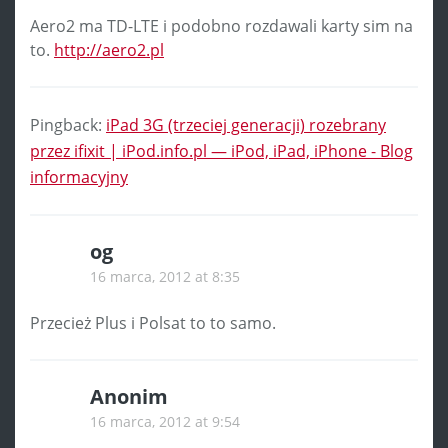
Aero2 ma TD-LTE i podobno rozdawali karty sim na
to.
http://aero2.pl
Pingback:
iPad 3G (trzeciej generacji) rozebrany
przez ifixit | iPod.info.pl — iPod, iPad, iPhone - Blog
informacyjny
og
16 marca, 2012 at 8:35
Przecież Plus i Polsat to to samo.
Anonim
16 marca, 2012 at 9:54