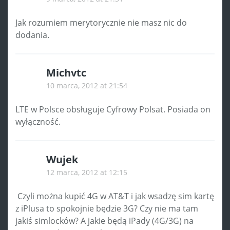
Jak rozumiem merytorycznie nie masz nic do
dodania.
Michvtc
10 marca, 2012 at 21:54
LTE w Polsce obsługuje Cyfrowy Polsat. Posiada on
wyłączność.
Wujek
12 marca, 2012 at 12:15
Czyli można kupić 4G w AT&T i jak wsadzę sim kartę
z iPlusa to spokojnie będzie 3G? Czy nie ma tam
jakiś simlocków? A jakie będą iPady (4G/3G) na