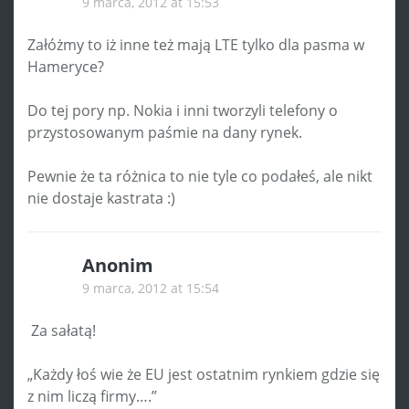
9 marca, 2012 at 15:53
Załóżmy to iż inne też mają LTE tylko dla pasma w
Hameryce?
Do tej pory np. Nokia i inni tworzyli telefony o
przystosowanym paśmie na dany rynek.
Pewnie że ta różnica to nie tyle co podałeś, ale nikt
nie dostaje kastrata :)
Anonim
9 marca, 2012 at 15:54
Za sałatą!
„Każdy łoś wie że EU jest ostatnim rynkiem gdzie się
z nim liczą firmy….”