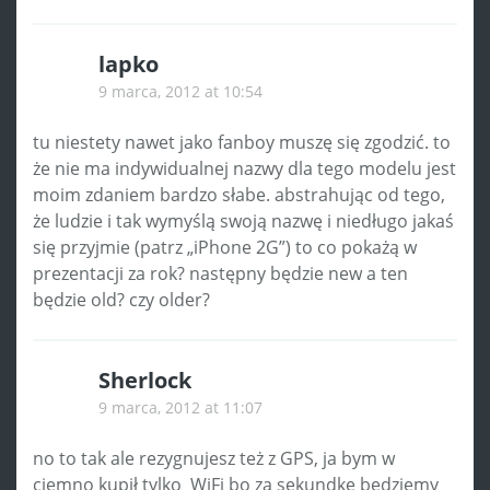
lapko
9 marca, 2012 at 10:54
tu niestety nawet jako fanboy muszę się zgodzić. to
że nie ma indywidualnej nazwy dla tego modelu jest
moim zdaniem bardzo słabe. abstrahując od tego,
że ludzie i tak wymyślą swoją nazwę i niedługo jakaś
się przyjmie (patrz „iPhone 2G”) to co pokażą w
prezentacji za rok? następny będzie new a ten
będzie old? czy older?
Sherlock
9 marca, 2012 at 11:07
no to tak ale rezygnujesz też z GPS, ja bym w
ciemno kupił tylko WiFi bo za sekundke bedziemy