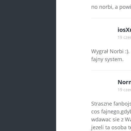
no norbi, a powi
iosX
19 cze
Wygrał Norbi :).
fajny system.
Nor
19 cze
Straszne fanboj
cos fajnego,gdy
wdawac sie z Wa
jezeli ta osoba