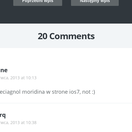
Poprzedni wpis
Następny wpis
n
20 Comments
1ne
rwca, 2013 at 10:13
eciagnol moridina w strone ios7, not :)
rq
rwca, 2013 at 10:38