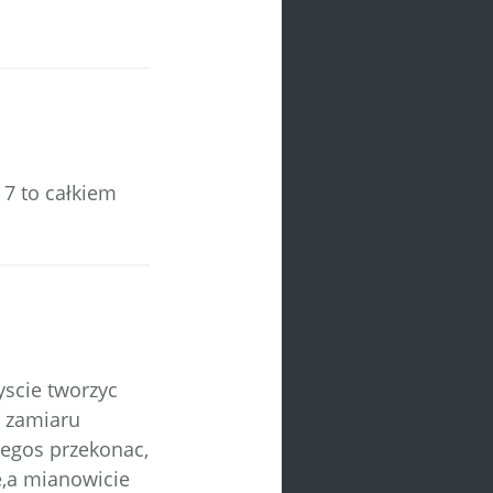
 7 to całkiem
yscie tworzyc
m zamiaru
zegos przekonac,
e,a mianowicie