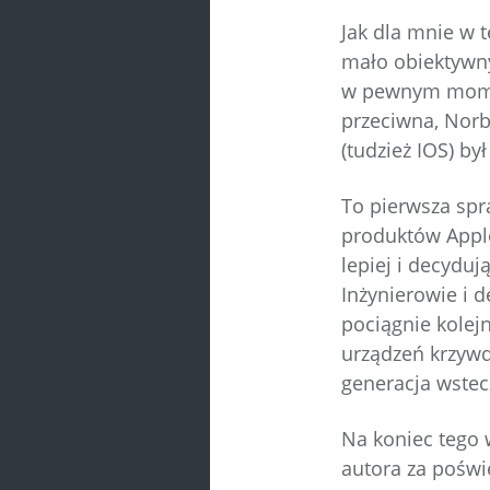
Jak dla mnie w t
mało obiektywny
w pewnym momenc
przeciwna, Norb
(tudzież IOS) był
To pierwsza spr
produktów Apple.
lepiej i decyduj
Inżynierowie i d
pociągnie kolej
urządzeń krzywd
generacja wstecz
Na koniec tego w
autora za poświ