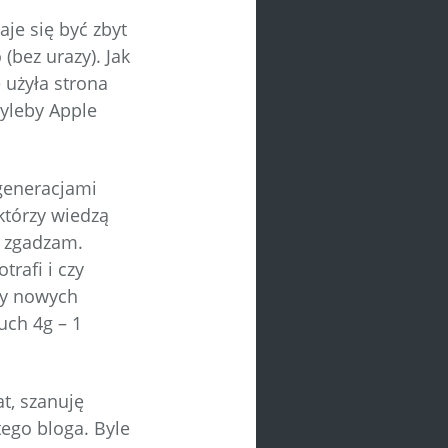
aje się być zbyt
bez urazy). Jak
 użyła strona
byleby Apple
generacjami
którzy wiedzą
m zgadzam.
trafi i czy
ży nowych
uch 4g – 1
at, szanuję
ego bloga. Byle