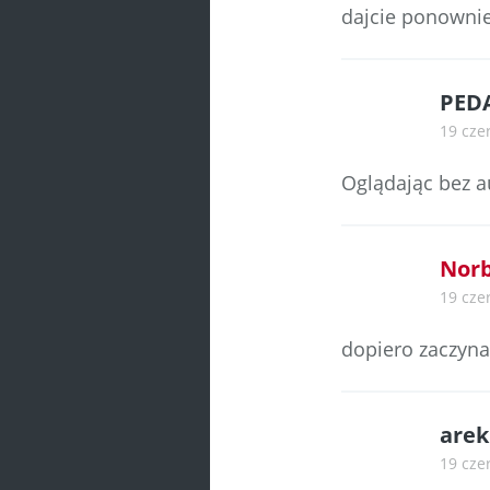
dajcie ponownie
PED
19 cze
Oglądając bez au
Norb
19 cze
dopiero zaczyn
arek
19 cze