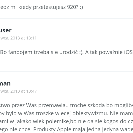
edz mi kiedy przetestujesz 920? :)
user
rwca, 2013 at 13:11
 Bo fanbojem trzeba sie urodzić :). A tak poważnie iOS
man
rwca, 2013 at 13:47
stwo przez Was przemawia.. troche szkoda bo moglib
by bylo w Was troszke wiecej obiektywizmu. Nie ma
mi w jakakolwiek polemike,bo nie da sie kogos do c
 tego nie chce. Produkty Apple maja jedna jedyna wad