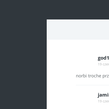
navigatio
god
19 cze
norbi troche prz
jami
19 cze