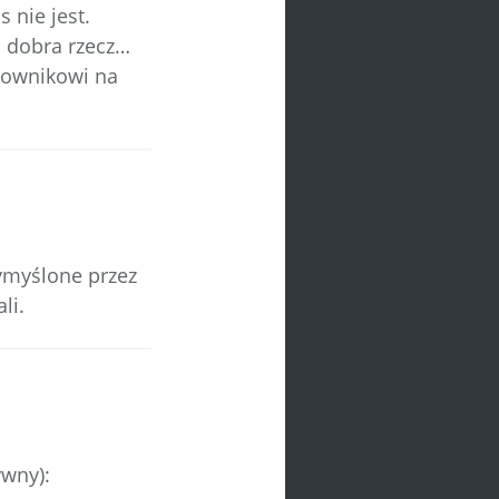
 nie jest.
a dobra rzecz…
tkownikowi na
wymyślone przez
li.
ywny):