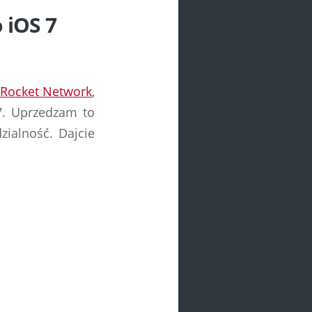
o iOS 7
 Rocket Network
,
7. Uprzedzam to
ialność. Dajcie