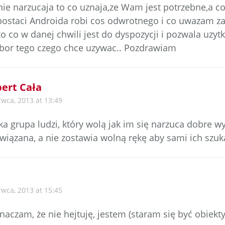
nie narzucaja to co uznaja,ze Wam jest potrzebne,a cos
ostaci Androida robi cos odwrotnego i co uwazam z
ko co w danej chwili jest do dyspozycji i pozwala uzy
bor tego czego chce uzywac.. Pozdrawiam
ert Cała
rwca, 2013 at 13:49
aka grupa ludzi, który wolą jak im się narzuca dobre 
wiązana, a nie zostawia wolną rękę aby sami ich szuka
rwca, 2013 at 15:45
aczam, że nie hejtuję, jestem (staram się być obiekt