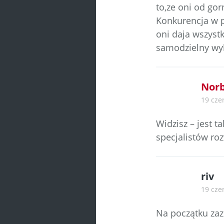
to,ze oni od gor
Konkurencja w p
oni daja wszyst
samodzielny wy
Norb
19 cze
Widzisz – jest t
specjalistów roz
riv
19 cze
Na początku zazn