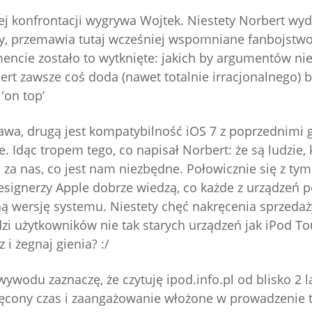
ej konfrontacji wygrywa Wojtek. Niestety Norbert wyd
, przemawia tutaj wcześniej wspomniane fanbojstwo (
ie zostało to wytknięte: jakich by argumentów nie
ert zawsze coś doda (nawet totalnie irracjonalnego) 
 'on top’
awa, drugą jest kompatybilność iOS 7 z poprzednimi 
 Idąc tropem tego, co napisał Norbert: że są ludzie, 
ą za nas, co jest nam niezbędne. Połowicznie się z ty
esignerzy Apple dobrze wiedzą, co każde z urządzeń po
ną wersję systemu. Niestety chęć nakręcenia sprzeda
zi użytkowników nie tak starych urządzeń jak iPod To
 i żegnaj gienia? :/
ywodu zaznaczę, że czytuję ipod.info.pl od blisko 2 l
ęcony czas i zaangażowanie włożone w prowadzenie t