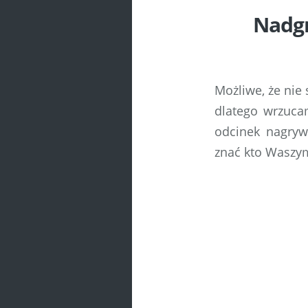
Nadgry
Możliwe, że nie
dlatego wrzuca
odcinek nagryw
znać kto Waszym