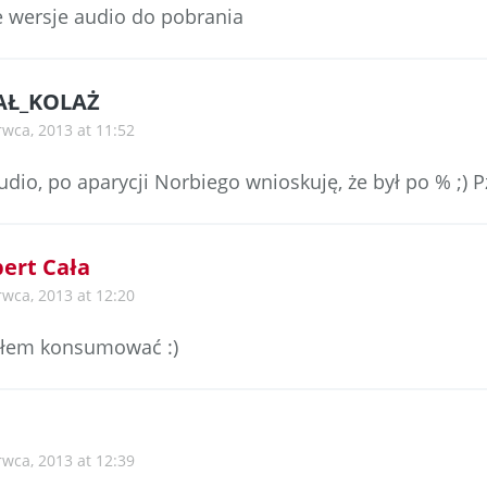
 wersje audio do pobrania
AŁ_KOLAŻ
rwca, 2013 at 11:52
dio, po aparycji Norbiego wnioskuję, że był po % ;) P
ert Cała
rwca, 2013 at 12:20
ałem konsumować :)
rwca, 2013 at 12:39