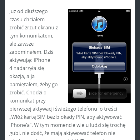
Już od dłuższego
czasu chciałem
zrobić zrzut ekranu z
tym komunikatem,
ale zawsze
zapominałem. Dziś
aktywując iPhone
4 nadarzyła się
okazja, a ja
pamiętałem, żeby go
zrobić. Chodzi o
komunikat przy
pierwszej aktywacji świeżego telefonu o treści
„Włóż kartę SIM bez blokady PIN, aby aktywować
iPhone’a”. W tym momencie wielu ludzi się trochę
gubi, nie dość, że mają aktywować telefon nie