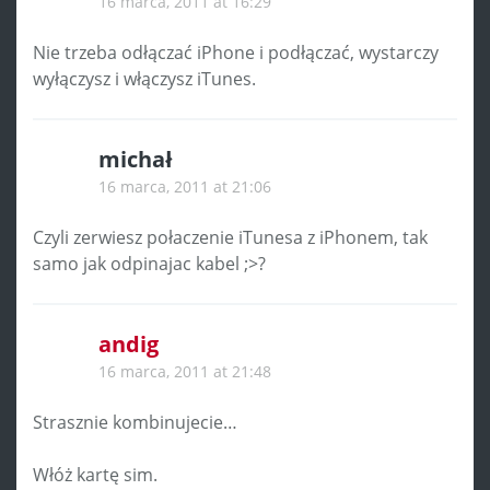
16 marca, 2011 at 16:29
Nie trzeba odłączać iPhone i podłączać, wystarczy
wyłączysz i włączysz iTunes.
michał
16 marca, 2011 at 21:06
Czyli zerwiesz połaczenie iTunesa z iPhonem, tak
samo jak odpinajac kabel ;>?
andig
16 marca, 2011 at 21:48
Strasznie kombinujecie…
Włóż kartę sim.