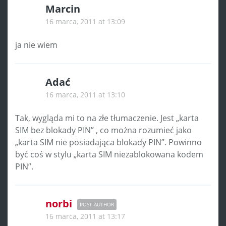
Marcin
16 marca, 2011 at 13:09
ja nie wiem
Adać
16 marca, 2011 at 13:10
Tak, wygląda mi to na złe tłumaczenie. Jest „karta
SIM bez blokady PIN” , co można rozumieć jako
„karta SIM nie posiadająca blokady PIN”. Powinno
być coś w stylu „karta SIM niezablokowana kodem
PIN”.
norbi
POST AUTHOR
16 marca, 2011 at 13:17