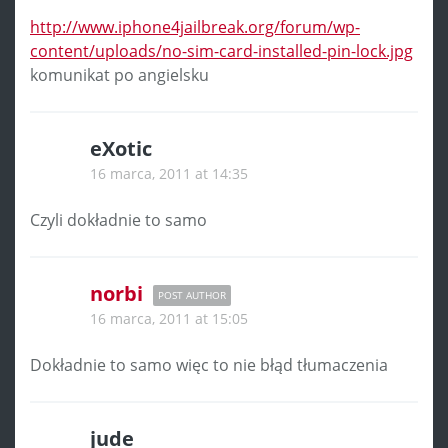
http://www.iphone4jailbreak.org/forum/wp-
content/uploads/no-sim-card-installed-pin-lock.jpg
komunikat po angielsku
eXotic
16 marca, 2011 at 14:35
Czyli dokładnie to samo
norbi
POST AUTHOR
16 marca, 2011 at 15:05
Dokładnie to samo więc to nie błąd tłumaczenia
jude