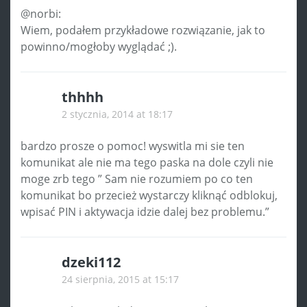
@norbi:
Wiem, podałem przykładowe rozwiązanie, jak to
powinno/mogłoby wyglądać ;).
thhhh
2 stycznia, 2014 at 18:17
bardzo prosze o pomoc! wyswitla mi sie ten
komunikat ale nie ma tego paska na dole czyli nie
moge zrb tego ” Sam nie rozumiem po co ten
komunikat bo przecież wystarczy kliknąć odblokuj,
wpisać PIN i aktywacja idzie dalej bez problemu.”
dzeki112
24 sierpnia, 2015 at 15:17