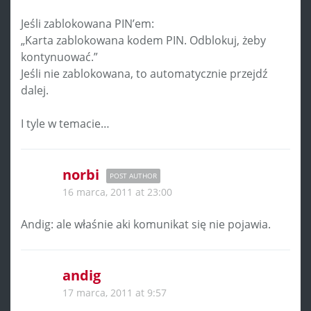
Jeśli zablokowana PIN’em:
„Karta zablokowana kodem PIN. Odblokuj, żeby
kontynuować.”
Jeśli nie zablokowana, to automatycznie przejdź
dalej.
I tyle w temacie…
norbi
POST AUTHOR
16 marca, 2011 at 23:00
Andig: ale właśnie aki komunikat się nie pojawia.
andig
17 marca, 2011 at 9:57