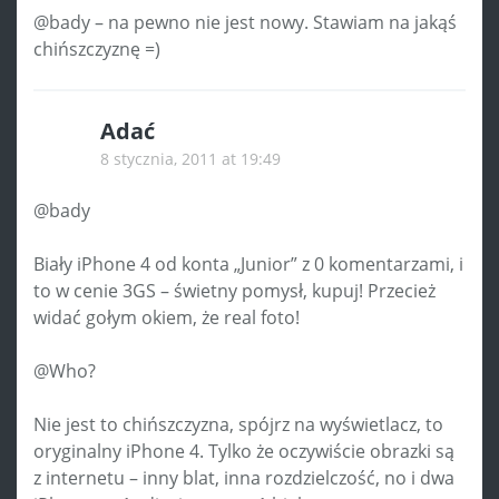
@bady – na pewno nie jest nowy. Stawiam na jakąś
chińszczyznę =)
Adać
8 stycznia, 2011 at 19:49
@bady
Biały iPhone 4 od konta „Junior” z 0 komentarzami, i
to w cenie 3GS – świetny pomysł, kupuj! Przecież
widać gołym okiem, że real foto!
@Who?
Nie jest to chińszczyzna, spójrz na wyświetlacz, to
oryginalny iPhone 4. Tylko że oczywiście obrazki są
z internetu – inny blat, inna rozdzielczość, no i dwa