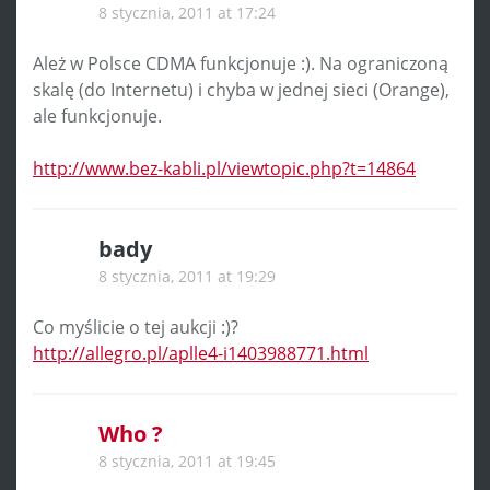
8 stycznia, 2011 at 17:24
Ależ w Polsce CDMA funkcjonuje :). Na ograniczoną
skalę (do Internetu) i chyba w jednej sieci (Orange),
ale funkcjonuje.
http://www.bez-kabli.pl/viewtopic.php?t=14864
bady
8 stycznia, 2011 at 19:29
Co myślicie o tej aukcji :)?
http://allegro.pl/aplle4-i1403988771.html
Who ?
8 stycznia, 2011 at 19:45