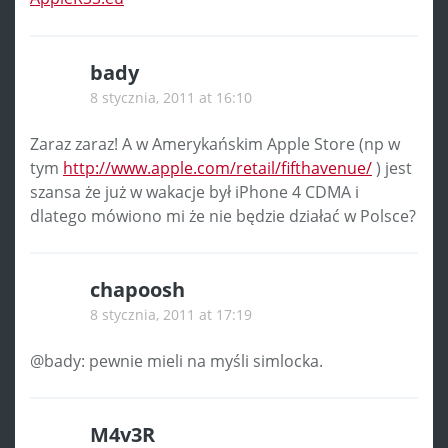
bady
8 stycznia, 2011 at 16:10
Zaraz zaraz! A w Amerykańskim Apple Store (np w
tym
http://www.apple.com/retail/fifthavenue/
) jest
szansa że już w wakacje był iPhone 4 CDMA i
dlatego mówiono mi że nie będzie działać w Polsce?
chapoosh
8 stycznia, 2011 at 17:19
@bady: pewnie mieli na myśli simlocka.
M4v3R