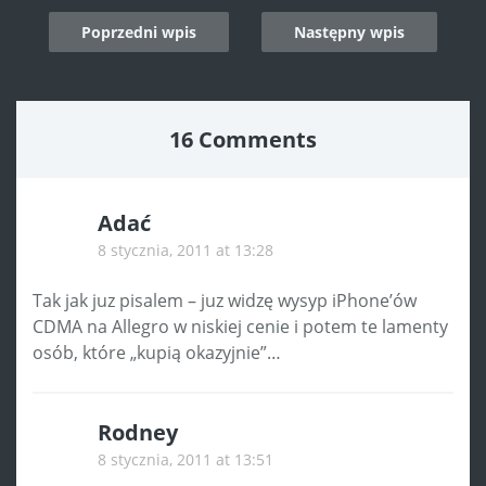
Post
Poprzedni wpis
Następny wpis
navigation
16 Comments
Adać
8 stycznia, 2011 at 13:28
Tak jak juz pisalem – juz widzę wysyp iPhone’ów
CDMA na Allegro w niskiej cenie i potem te lamenty
osób, które „kupią okazyjnie”…
Rodney
8 stycznia, 2011 at 13:51