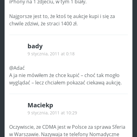
iPhony na 1 zdjeciu, w tym 1 biały.
Najgorsze jest to, że ktoś tę aukcje kupi i się za
chwile zdziwi, że straci 1400 zł.
bady
9 stycznia, 2011 at 0:18
@Adać
A ja nie mówiłem że chce kupić – choć tak mogło
wyglądać – lecz chciałem pokazać ciekawą aukcję.
Maciekp
9 stycznia, 2011 at 10:29
Oczywiscie, ze CDMA jest w Polsce za sprawa Sferia
w Warszawie. Nazywaja te telefony Nomadyczne