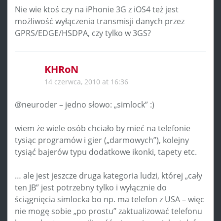
Nie wie ktoś czy na iPhonie 3G z iOS4 też jest
możliwość wyłączenia transmisji danych przez
GPRS/EDGE/HSDPA, czy tylko w 3GS?
KHRoN
14 czerwca, 2010 at 16:36
@neuroder – jedno słowo: „simlock” :)
wiem że wiele osób chciało by mieć na telefonie
tysiąc programów i gier („darmowych”), kolejny
tysiąć bajerów typu dodatkowe ikonki, tapety etc.
… ale jest jeszcze druga kategoria ludzi, której „cały
ten JB” jest potrzebny tylko i wyłącznie do
ściągnięcia simlocka bo np. ma telefon z USA – więc
nie mogę sobie „po prostu” zaktualizować telefonu