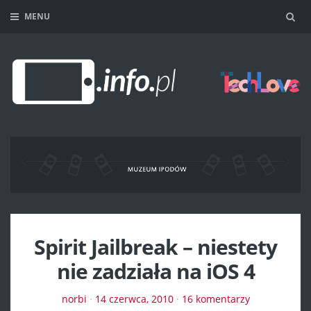
MENU
Sea
Spirit Jailbreak – niestety
nie zadziała na iOS 4
norbi
·
14 czerwca, 2010
·
16 komentarzy