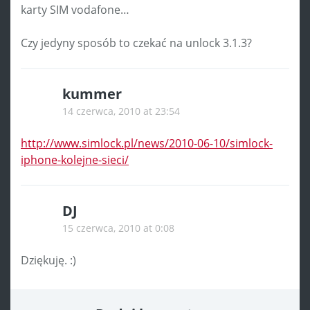
karty SIM vodafone…
Czy jedyny sposób to czekać na unlock 3.1.3?
kummer
14 czerwca, 2010 at 23:54
http://www.simlock.pl/news/2010-06-10/simlock-
iphone-kolejne-sieci/
DJ
15 czerwca, 2010 at 0:08
Dziękuję. :)