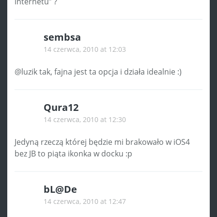
internetu” ?
sembsa
14 czerwca, 2010 at 12:03
@luzik tak, fajna jest ta opcja i działa idealnie :)
Qura12
14 czerwca, 2010 at 12:30
Jedyną rzeczą której będzie mi brakowało w iOS4
bez JB to piąta ikonka w docku :p
bL@De
14 czerwca, 2010 at 12:47