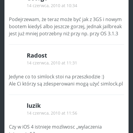
14 czerwca, 2010 at 10:34
Podejrzewam, że teraz może być jak z 3GS i nowym
bootem kiedyś albo jeszcze gorzej, jednak jailbreak
jest już mniej potrzebny niż przy np. przy OS 3.1.3
Radost
14 czerwca, 2010 at 11:31
Jedyne co to simlock stoi na przeszkodzie :)
Ale Ci którzy są zdesperowani mogą użyć simlock.pl
luzik
14 czerwca, 2010 at 11:56
Czy w iOS 4 istnieje mozliwosc „wylaczenia