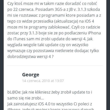
Czy ktoś moze mi w takim razie doradzić co robić
po 22 czerwca. Posiadam 3GS-a z JB v. 3.1.3 szkoda
mi sie rozstawac z programami ktore posiadam a z
tego co widze przesiadka (aktualizacja) na iOS 4
moze mi te programy zablokować. Czyli co radzicie
zostac przy 3.1.3 boje sie ze po podlaczeniu iPhona
do iTunes sam mi zrobi update do wersji 4. Jak
wyglada wogole taki update czy on wszystko
wymazuje czy pozostawia nietkniete dodajac tylko
dobrodziejstwa wersji 4 ?
George
14 czerwca, 2010 at 13:07
bL@De: Jak nie klikniesz żeby zrobił update to i
samo się nie zrobi…
Jak zainstalujesz iOS 4.0 to wszystko Ci poleci z
iPhone, jednak możesz kopię zapasową danych