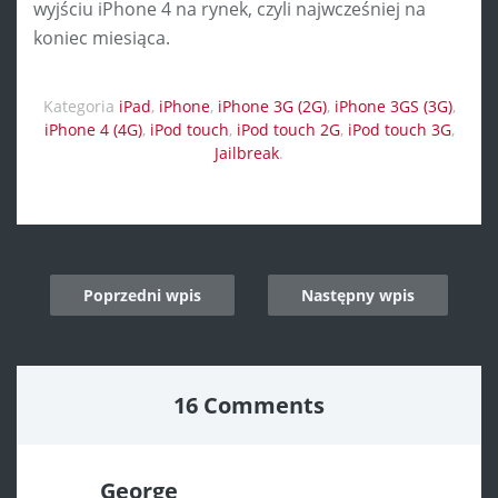
wyjściu iPhone 4 na rynek, czyli najwcześniej na
koniec miesiąca.
Kategoria
iPad
,
iPhone
,
iPhone 3G (2G)
,
iPhone 3GS (3G)
,
iPhone 4 (4G)
,
iPod touch
,
iPod touch 2G
,
iPod touch 3G
,
Jailbreak
.
Post
Poprzedni wpis
Następny wpis
navigation
16 Comments
George