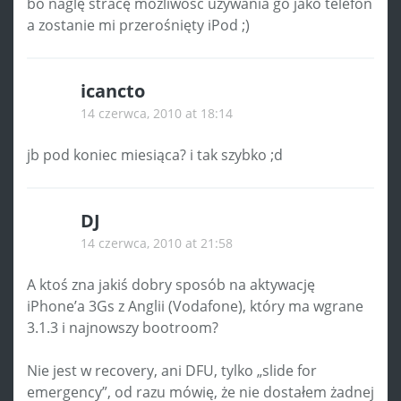
bo naglę stracę możliwość używania go jako telefon
a zostanie mi przerośnięty iPod ;)
icancto
14 czerwca, 2010 at 18:14
jb pod koniec miesiąca? i tak szybko ;d
DJ
14 czerwca, 2010 at 21:58
A ktoś zna jakiś dobry sposób na aktywację
iPhone’a 3Gs z Anglii (Vodafone), który ma wgrane
3.1.3 i najnowszy bootroom?
Nie jest w recovery, ani DFU, tylko „slide for
emergency”, od razu mówię, że nie dostałem żadnej