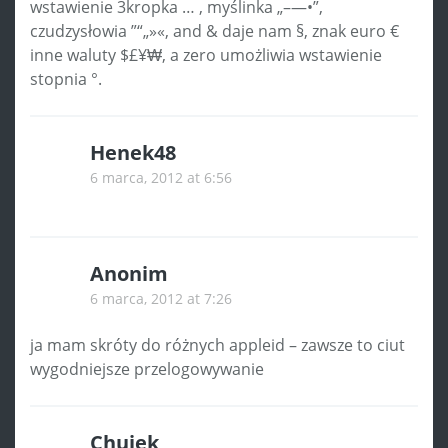
wstawienie 3kropka … , myślinka „–—•”,
czudzysłowia ”“„»«, and & daje nam §, znak euro €
inne waluty $£¥₩, a zero umożliwia wstawienie
stopnia °.
Henek48
6 marca, 2012 at 6:56
Anonim
6 marca, 2012 at 7:26
ja mam skróty do różnych appleid – zawsze to ciut
wygodniejsze przelogowywanie
Chujek