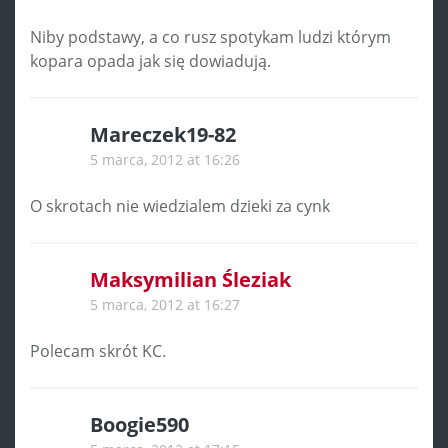
Niby podstawy, a co rusz spotykam ludzi którym
kopara opada jak się dowiadują.
Mareczek19-82
5 marca, 2012 at 16:26
O skrotach nie wiedzialem dzieki za cynk
Maksymilian Śleziak
5 marca, 2012 at 16:27
Polecam skrót KC.
Boogie590