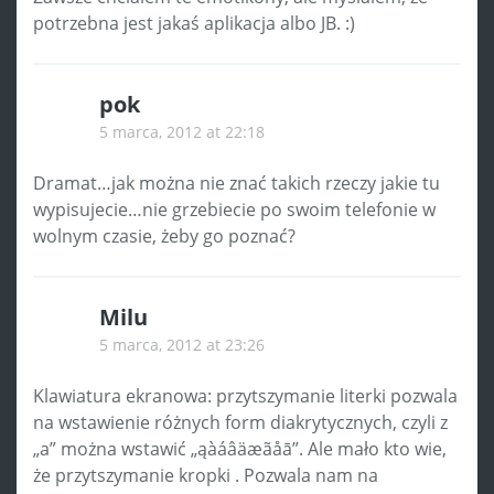
potrzebna jest jakaś aplikacja albo JB. :)
pok
5 marca, 2012 at 22:18
Dramat…jak można nie znać takich rzeczy jakie tu
wypisujecie…nie grzebiecie po swoim telefonie w
wolnym czasie, żeby go poznać?
Milu
5 marca, 2012 at 23:26
Klawiatura ekranowa: przytszymanie literki pozwala
na wstawienie różnych form diakrytycznych, czyli z
„a” można wstawić „ąàáâäæãåā”. Ale mało kto wie,
że przytszymanie kropki . Pozwala nam na