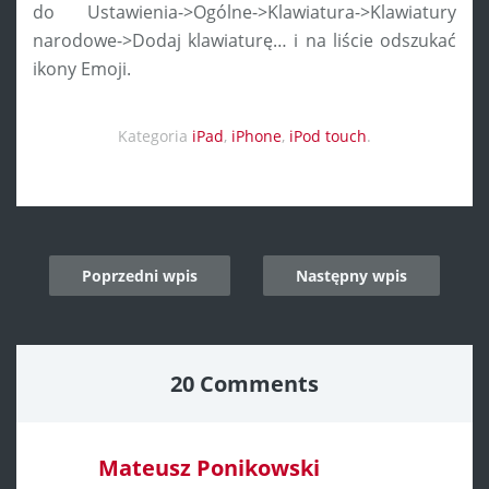
do Ustawienia->Ogólne->Klawiatura->Klawiatury
narodowe->Dodaj klawiaturę… i na liście odszukać
ikony Emoji.
Kategoria
iPad
,
iPhone
,
iPod touch
.
Post
Poprzedni wpis
Następny wpis
navigation
20 Comments
Mateusz Ponikowski