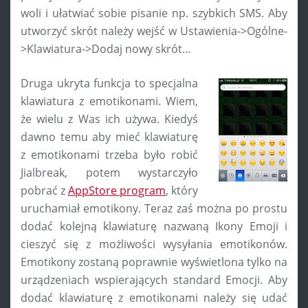
woli i ułatwiać sobie pisanie np. szybkich SMS. Aby
utworzyć skrót należy wejść w Ustawienia->Ogólne-
>Klawiatura->Dodaj nowy skrót…
Druga ukryta funkcja to specjalna
klawiatura z emotikonami. Wiem,
że wielu z Was ich używa. Kiedyś
dawno temu aby mieć klawiaturę
z emotikonami trzeba było robić
Jialbreak, potem wystarczyło
pobrać z
AppStore program
, który
uruchamiał emotikony. Teraz zaś można po prostu
dodać kolejną klawiaturę nazwaną Ikony Emoji i
cieszyć się z możliwości wysyłania emotikonów.
Emotikony zostaną poprawnie wyświetlona tylko na
urządzeniach wspierających standard Emocji. Aby
dodać klawiaturę z emotikonami należy się udać