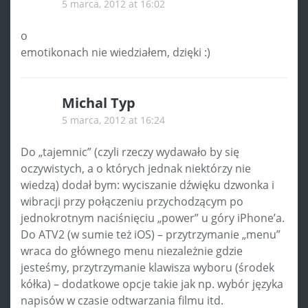
5 marca, 2012 at 16:02
o
emotikonach nie wiedziałem, dzięki :)
Michal Typ
5 marca, 2012 at 16:24
Do „tajemnic” (czyli rzeczy wydawało by się
oczywistych, a o których jednak niektórzy nie
wiedzą) dodał bym: wyciszanie dźwięku dzwonka i
wibracji przy połączeniu przychodzącym po
jednokrotnym naciśnięciu „power” u góry iPhone’a.
Do ATV2 (w sumie też iOS) – przytrzymanie „menu”
wraca do głównego menu niezależnie gdzie
jesteśmy, przytrzymanie klawisza wyboru (środek
kółka) – dodatkowe opcje takie jak np. wybór języka
napisów w czasie odtwarzania filmu itd.