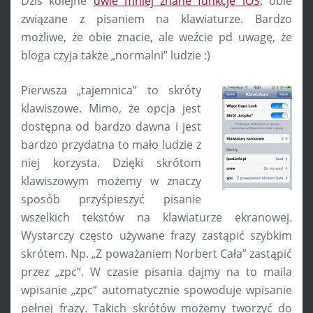
Dziś kolejne
dwie mniej znane funkcje iOS
, obie
związane z pisaniem na klawiaturze. Bardzo
możliwe, że obie znacie, ale weźcie pd uwagę, że
bloga czyja także „normalni” ludzie :)
Pierwsza „tajemnica” to skróty
klawiszowe. Mimo, że opcja jest
dostępna od bardzo dawna i jest
bardzo przydatna to mało ludzie z
niej korzysta. Dzięki skrótom
klawiszowym możemy w znaczy
sposób przyśpieszyć pisanie
wszelkich tekstów na klawiaturze ekranowej.
Wystarczy często używane frazy zastąpić szybkim
skrótem. Np. „Z poważaniem Norbert Cała” zastąpić
przez „zpc”. W czasie pisania dajmy na to maila
wpisanie „zpc” automatycznie spowoduje wpisanie
pełnej frazy. Takich skrótów możemy tworzyć do