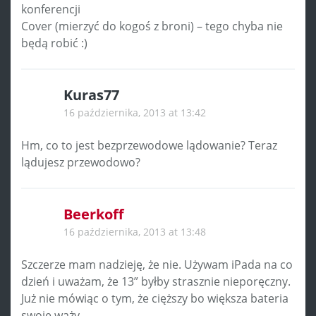
konferencji
Cover (mierzyć do kogoś z broni) – tego chyba nie
będą robić :)
Kuras77
16 października, 2013 at 13:42
Hm, co to jest bezprzewodowe lądowanie? Teraz
lądujesz przewodowo?
Beerkoff
16 października, 2013 at 13:48
Szczerze mam nadzieję, że nie. Używam iPada na co
dzień i uważam, że 13” byłby strasznie nieporęczny.
Już nie mówiąc o tym, że cięższy bo większa bateria
swoje waży…