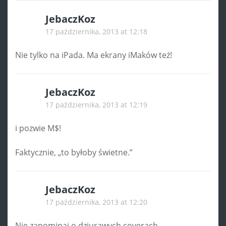
JebaczKoz
17 października, 2013 at 12:18
Nie tylko na iPada. Ma ekrany iMaków też!
JebaczKoz
17 października, 2013 at 12:19
i pozwie M$!
Faktycznie, „to byłoby świetne.”
JebaczKoz
17 października, 2013 at 12:20
Nie zapominaj o dziurawych coverach.