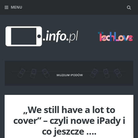
MENU
Sea
„We still have a lot to
cover” – czyli nowe iPady i
co jeszcze ….