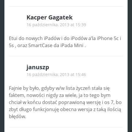
Kacper Gagatek
16 października, 2013 at 15:39
Etui do nowych iPadów i do iPodów a’la iPhone 5c i
5s , oraz SmartCase da iPada Mini .
januszp
16 października, 2013 at 15:46
Fajnie by było, gdyby w/w lista życzeń stała się
faktem, nowości nigdy za wiele, ja to tego bym
chciał w końcu dostać poprawioną wersję i os 7, bo
zbyt długo funkcjonuję obecna wersja z taką ilością
błędów.