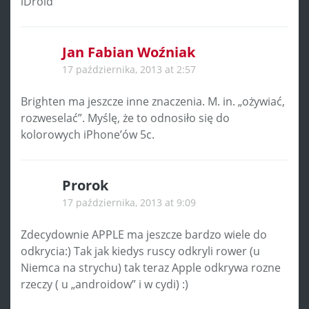
iDroid
Jan Fabian Woźniak
17 października, 2013 at 2:57
Brighten ma jeszcze inne znaczenia. M. in. „ożywiać,
rozweselać”. Myślę, że to odnosiło się do
kolorowych iPhone’ów 5c.
Prorok
17 października, 2013 at 9:09
Zdecydownie APPLE ma jeszcze bardzo wiele do
odkrycia:) Tak jak kiedys ruscy odkryli rower (u
Niemca na strychu) tak teraz Apple odkrywa rozne
rzeczy ( u „androidow” i w cydi) :)