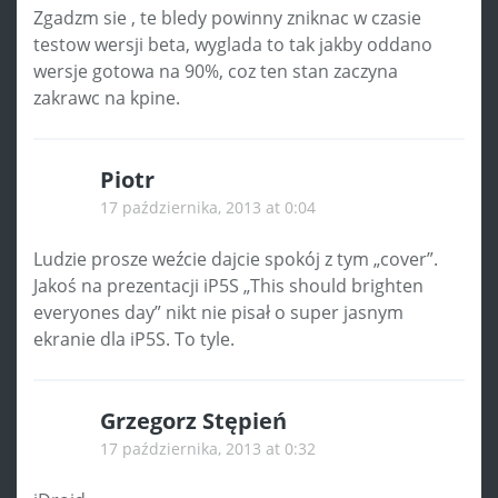
Zgadzm sie , te bledy powinny zniknac w czasie
testow wersji beta, wyglada to tak jakby oddano
wersje gotowa na 90%, coz ten stan zaczyna
zakrawc na kpine.
Piotr
17 października, 2013 at 0:04
Ludzie prosze weźcie dajcie spokój z tym „cover”.
Jakoś na prezentacji iP5S „This should brighten
everyones day” nikt nie pisał o super jasnym
ekranie dla iP5S. To tyle.
Grzegorz Stępień
17 października, 2013 at 0:32