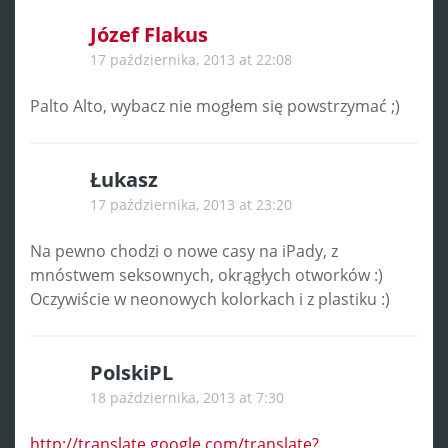
Józef Flakus
17 października, 2013 at 22:08
Palto Alto, wybacz nie mogłem się powstrzymać ;)
Łukasz
17 października, 2013 at 23:20
Na pewno chodzi o nowe casy na iPady, z
mnóstwem seksownych, okrągłych otworków :)
Oczywiście w neonowych kolorkach i z plastiku :)
PolskiPL
18 października, 2013 at 7:30
http://translate.google.com/translate?