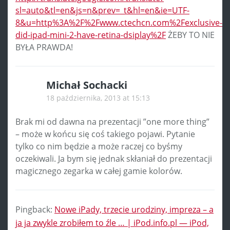
sl=auto&tl=en&js=n&prev=_t&hl=en&ie=UTF-
8&u=http%3A%2F%2Fwww.ctechcn.com%2Fexclusive-
did-ipad-mini-2-have-retina-dsiplay%2F
ŻEBY TO NIE
BYŁA PRAWDA!
Michał Sochacki
18 października, 2013 at 15:13
Brak mi od dawna na prezentacji ”one more thing”
– może w końcu się coś takiego pojawi. Pytanie
tylko co nim będzie a może raczej co byśmy
oczekiwali. Ja bym się jednak skłaniał do prezentacji
magicznego zegarka w całej gamie kolorów.
Pingback:
Nowe iPady, trzecie urodziny, impreza – a
ja ja zwykle zrobiłem to źle … | iPod.info.pl — iPod,