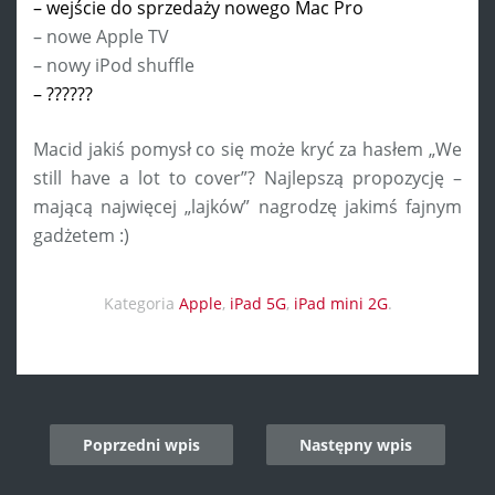
– wejście do sprzedaży nowego Mac Pro
– nowe Apple TV
– nowy iPod shuffle
– ??????
Macid jakiś pomysł co się może kryć za hasłem „We
still have a lot to cover”? Najlepszą propozycję –
mającą najwięcej „lajków” nagrodzę jakimś fajnym
gadżetem :)
Kategoria
Apple
,
iPad 5G
,
iPad mini 2G
.
Post
Poprzedni wpis
Następny wpis
navigation