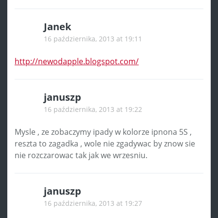
Janek
16 października, 2013 at 19:11
http://newodapple.blogspot.com/
januszp
16 października, 2013 at 19:22
Mysle , ze zobaczymy ipady w kolorze ipnona 5S ,
reszta to zagadka , wole nie zgadywac by znow sie
nie rozczarowac tak jak we wrzesniu.
januszp
16 października, 2013 at 19:27