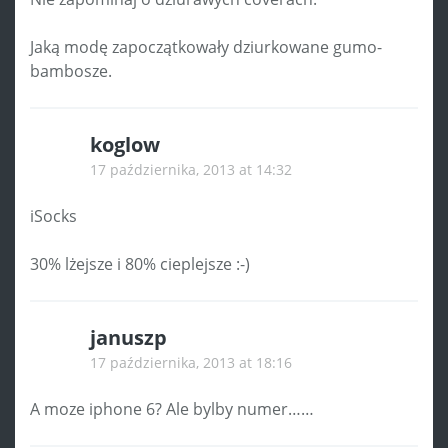
Jaką modę zapoczątkowały dziurkowane gumo-
bambosze.
koglow
17 października, 2013 at 14:32
iSocks
30% lżejsze i 80% cieplejsze :-)
januszp
17 października, 2013 at 18:16
A moze iphone 6? Ale bylby numer……