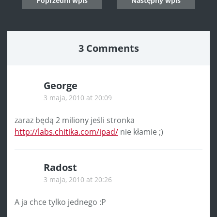
Poprzedni wpis
Następny wpis
navigation
3 Comments
George
3 maja, 2010 at 20:09
zaraz będą 2 miliony jeśli stronka
http://labs.chitika.com/ipad/
nie kłamie ;)
Radost
3 maja, 2010 at 20:26
A ja chce tylko jednego :P