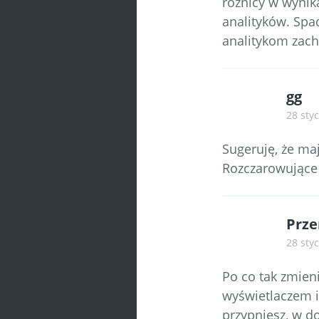
różnicy w wynik
analityków. Spa
analitykom zachc
gg
28 styc
Sugeruję, że ma
Rozczarowujące 
Prze
28 styc
Po co tak zmien
wyświetlaczem i 
przypniesz, w do