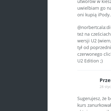
utworów w kiesz
uwielbiam go naj
oni kupią iPody.
@norbertcala:dis
też na cześciach
wersji U2 (wiem,
tył od poprzed
czerwonego click
U2 Edition ;)
Prze
28 styc
Sugerujesz, że 
kurs zanurkował