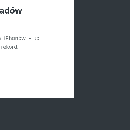
Padów
h iPhonów – to
 rekord.