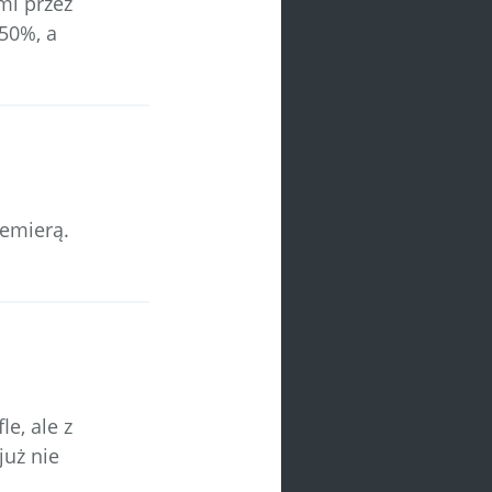
mi przez
50%, a
remierą.
e, ale z
już nie