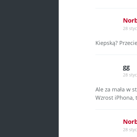
Norb
28 styc
Kiepską? Przecie
gg
28 styc
Ale za mała w st
Wzrost iPhona, t
Norb
28 styc