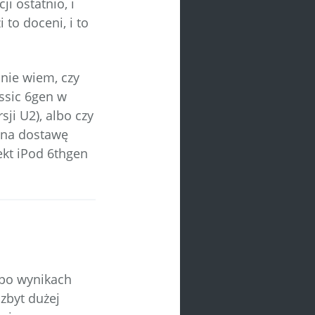
i ostatnio, i
 to doceni, i to
 nie wiem, czy
assic 6gen w
ji U2), albo czy
 na dostawę
ekt iPod 6thgen
 po wynikach
zbyt dużej