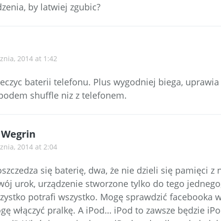
enia, by latwiej zgubic?
znia, 2014 at 1:42
eczyc baterii telefonu. Plus wygodniej biega, uprawia
ipodem shuffle niz z telefonem.
 Wegrin
znia, 2014 at 2:04
oszczedza się baterię, dwa, że nie dzieli się pamięci z
swój urok, urządzenie stworzone tylko do tego jednego
zystko potrafi wszystko. Mogę sprawdzić facebooka w 
ę włączyć pralkę. A iPod… iPod to zawsze będzie iPod