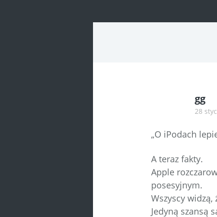
navigatio
gg
28 styc
„O iPodach lepie
A teraz fakty.
Apple rozczarow
posesyjnym.
Wszyscy widzą, ż
Jedyną szansą s