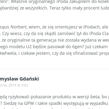
eni”. Właśnie oryginalnego iPoda zakupiłem do kolekcj
bardziej ze wszystkich. Teraz tylko mały procent ludzi
qus Norbert, wiem, że się orientujesz w iPodach, ale
. Czy wiesz, czy da się skądś zamówić tył do iPoda Cl
 że oryginalnie ta generacja nie została wydana w wers
niego modelu U2 będzie pasował do 6gen? Już czekam
wheela, i ciekaw jestem, czy da się sfinalizować proj
mysław Gdański
znia, 2014 at 3:02
będą ryzykowali pokazanie produktu w wersji beta, bo
? Siedzę na GPW i takie spadki występują w wypadku 