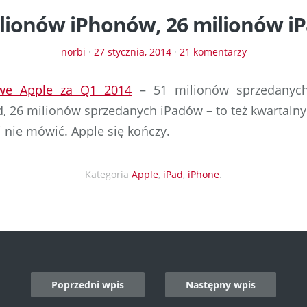
ilionów iPhonów, 26 milionów i
norbi
·
27 stycznia, 2014
·
21 komentarzy
owe Apple za Q1 2014
– 51 milionów sprzedanyc
d, 26 milionów sprzedanych iPadów – to też kwartalny
j nie mówić. Apple się kończy.
Kategoria
Apple
,
iPad
,
iPhone
.
Poprzedni wpis
Następny wpis