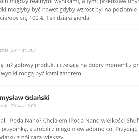
ach między realnymi wynikami, a tymi przedstawiony
dki mogłyby być nawet gdyby wzrost był na poziomie 
iałoby się 100%. Tak działa giełda.
znia, 2014 at 3:07
ją już gotowy produkt i czekają na dobry moment z p
wyniki mogą być katalizatorem.
mysław Gdański
znia, 2014 at 3:08
iali iPoda Nano? Chciałem IPoda Nano wielkości Shuffl
przypinką, a zrobili z niego niewiadomo co. Przypiąć 
datku z pół raza większy.