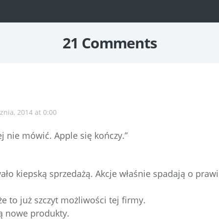
n
21 Comments
znia, 2014 at 0:00
j nie mówić. Apple się kończy.”
ało kiepską sprzedażą. Akcje właśnie spadają o praw
e to już szczyt możliwości tej firmy.
ą nowe produkty.