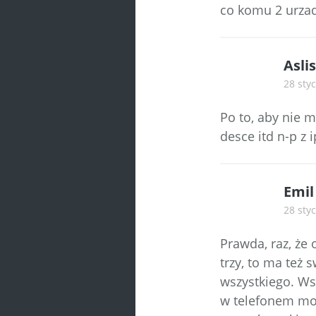
co komu 2 urzadz
Aslis
28 styc
Po to, aby nie m
desce itd n-p z 
Emil
28 styc
Prawda, raz, że 
trzy, to ma też 
wszystkiego. Ws
w telefonem mog