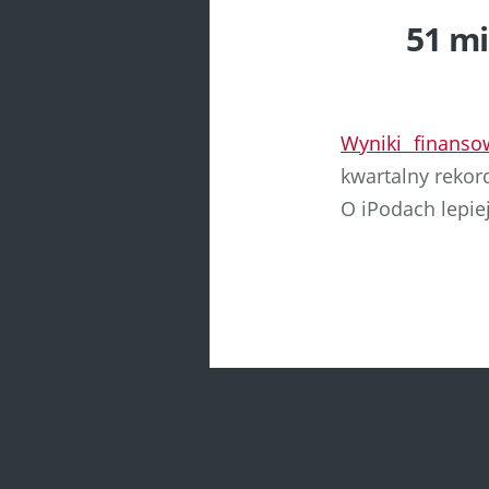
51 m
Wyniki finans
kwartalny rekor
O iPodach lepie
Post