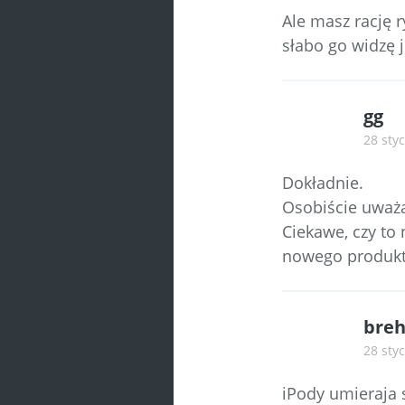
Ale masz rację r
słabo go widzę 
gg
28 styc
Dokładnie.
Osobiście uważa
Ciekawe, czy to
nowego produkt
breh
28 styc
iPody umieraja 