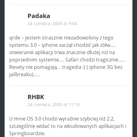
Padaka
24 czerwca, 2009 at 9:04
qrde – jestem strasznie niezadowolony z tego
systemu 3.0 – iphone zaczął chodzić jak zółw….
otwieranie aplikacji trwa znacznie dłużej niż na
poprzednim systemie…. Safari chodzi tragicznie…..
Resety nie pomagają… tragedia :( ( iphone 3G bez
jailbreaku)…..
RHBK
24 czerwca, 2009 at 11:19
U mnie OS 3.0 chodzi wyraźnie szybciej niż 2.2,
szczególnie widać to na wbudowanych aplikacjach i
Springboardzie.