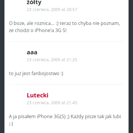
żółty
23 czerwca, 2009 at 20:57
O boze, ale roznica… :) teraz to chyba nie poznam,
ze chodzi o iPhone’a 3G S!
aaa
23 czerwca, 2009 at 21:25
to juz jest fanbojostwo :)
Lutecki
23 czerwca, 2009 at 21:45
A ja pisałem iPhone 3G(S) ;) Każdy pisze tak jak lubi
;-)