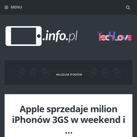
MENU
Sea
Apple sprzedaje milion
iPhonów 3GS w weekend i
…