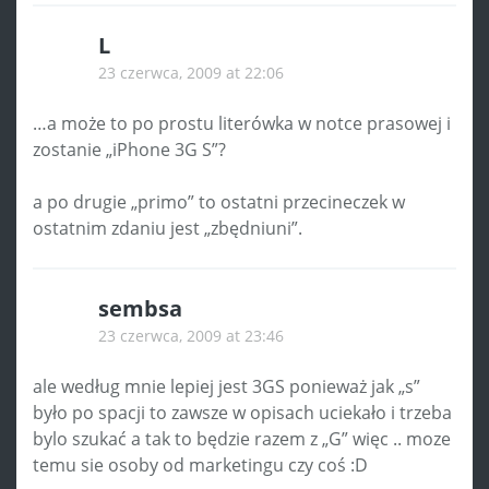
L
23 czerwca, 2009 at 22:06
…a może to po prostu literówka w notce prasowej i
zostanie „iPhone 3G S”?
a po drugie „primo” to ostatni przecineczek w
ostatnim zdaniu jest „zbędniuni”.
sembsa
23 czerwca, 2009 at 23:46
ale według mnie lepiej jest 3GS ponieważ jak „s”
było po spacji to zawsze w opisach uciekało i trzeba
bylo szukać a tak to będzie razem z „G” więc .. moze
temu sie osoby od marketingu czy coś :D