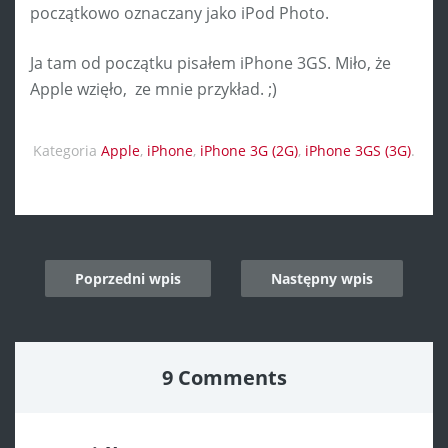
początkowo oznaczany jako iPod Photo.
Ja tam od początku pisałem iPhone 3GS. Miło, że
Apple wzięło, ze mnie przykład. ;)
Kategoria
Apple
,
iPhone
,
iPhone 3G (2G)
,
iPhone 3GS (3G)
.
Post
Poprzedni wpis
Następny wpis
navigation
9 Comments