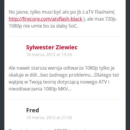
No jasne, tylko musi być atv po jb z aTV Flashem(
http://firecore.com/atvflash-black
), ale max 720p.
1080p nie umie bo za słaby SoC.
Sylwester Ziewiec
18 marca, 2012 at 19:03
Ale nawet starsza wersja odtwarza 1080p tylko je
skaluje w dół…bez żadnego problemu…Dlatego też
wątpię w Twoją teorię dotyczącą nowego ATV i
nieodtwarzania 1080p MKV…
Fred
18 marca, 2012 at 21:33