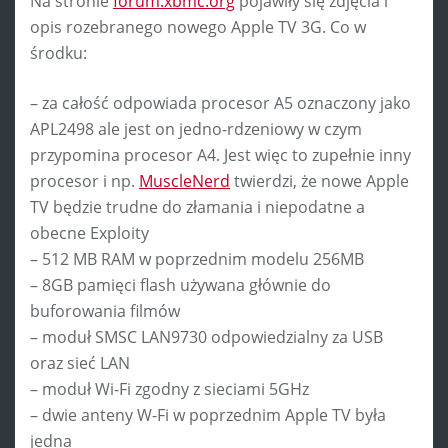
Na stronie
forum.xbmc.org
pojawiły się zdjęcia i
opis rozebranego nowego Apple TV 3G. Co w
środku:
– za całość odpowiada procesor A5 oznaczony jako
APL2498 ale jest on jedno-rdzeniowy w czym
przypomina procesor A4. Jest więc to zupełnie inny
procesor i np.
MuscleNerd
twierdzi, że nowe Apple
TV będzie trudne do złamania i niepodatne a
obecne Exploity
– 512 MB RAM w poprzednim modelu 256MB
– 8GB pamięci flash używana głównie do
buforowania filmów
– moduł SMSC LAN9730 odpowiedzialny za USB
oraz sieć LAN
– moduł Wi-Fi zgodny z sieciami 5GHz
– dwie anteny W-Fi w poprzednim Apple TV była
jedna