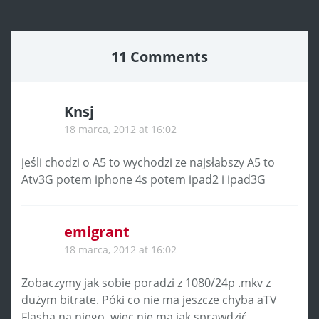
11 Comments
Knsj
18 marca, 2012 at 16:02
jeśli chodzi o A5 to wychodzi ze najsłabszy A5 to
Atv3G potem iphone 4s potem ipad2 i ipad3G
emigrant
18 marca, 2012 at 16:02
Zobaczymy jak sobie poradzi z 1080/24p .mkv z
dużym bitrate. Póki co nie ma jeszcze chyba aTV
Flasha na niego, więc nie ma jak sprawdzić.