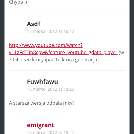
Chyba :)
Asdf
18 marca, 2012 at 16:42
http://www.youtube.com/watch?
v=1XFdT3b8cpw&feature=youtube_gdata_player
(w
3:04 pisze który ipad to która generacja)
Fuwhfawu
18 marca, 2012 at 18:23
A starsza wersja odpala mkv?
emigrant
18 marca, 2012 at 18:27