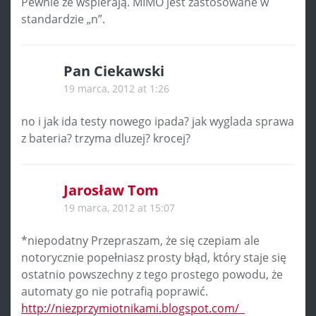
Pewnie że wspierają. MIMO jest zastosowane w
standardzie „n”.
Pan Ciekawski
19 marca, 2012 at 1:26
no i jak ida testy nowego ipada? jak wyglada sprawa
z bateria? trzyma dluzej? krocej?
Jarosław Tom
19 marca, 2012 at 15:07
*niepodatny Przepraszam, że się czepiam ale
notorycznie popełniasz prosty błąd, który staje się
ostatnio powszechny z tego prostego powodu, że
automaty go nie potrafią poprawić.
http://niezprzymiotnikami.blogspot.com/