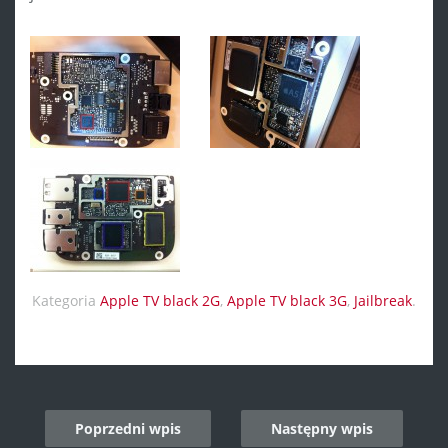
Kategoria
Apple TV black 2G
,
Apple TV black 3G
,
Jailbreak
.
Post
Poprzedni wpis
Następny wpis
navigation