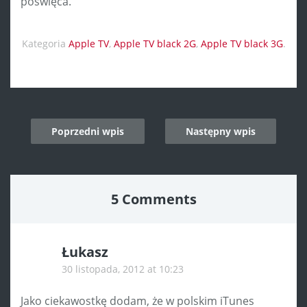
poświęca.
Kategoria
Apple TV
,
Apple TV black 2G
,
Apple TV black 3G
.
Post
Poprzedni wpis
Następny wpis
navigation
5 Comments
Łukasz
30 listopada, 2012 at 10:23
Jako ciekawostkę dodam, że w polskim iTunes