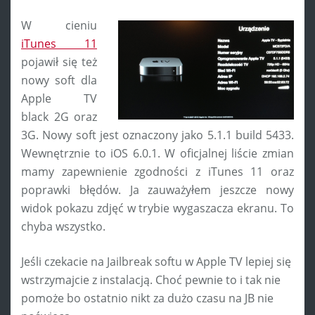
W cieniu
iTunes 11
pojawił się też
nowy soft dla
Apple TV
black 2G oraz
3G. Nowy soft jest oznaczony jako 5.1.1 build 5433.
Wewnętrznie to iOS 6.0.1. W oficjalnej liście zmian
mamy zapewnienie zgodności z iTunes 11 oraz
poprawki błędów. Ja zauważyłem jeszcze nowy
widok pokazu zdjęć w trybie wygaszacza ekranu. To
chyba wszystko.
Jeśli czekacie na Jailbreak softu w Apple TV lepiej się
wstrzymajcie z instalacją. Choć pewnie to i tak nie
pomoże bo ostatnio nikt za dużo czasu na JB nie