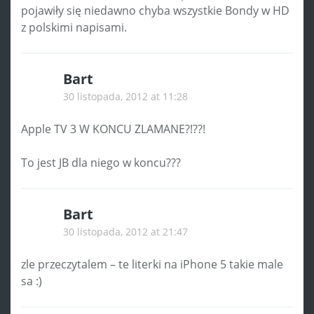
pojawiły się niedawno chyba wszystkie Bondy w HD
z polskimi napisami.
Bart
30 listopada, 2012 at 11:28
Apple TV 3 W KONCU ZLAMANE?!??!
To jest JB dla niego w koncu???
Bart
30 listopada, 2012 at 21:47
zle przeczytalem – te literki na iPhone 5 takie male
sa :)