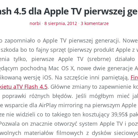
ash 4.5 dla Apple TV pierwszej ge
norbi
·
8 sierpnia, 2012
·
3 komentarze
 zapomniało o Apple TV pierwszej generacji. Nowe 
a szkoda bo to fajny sprzęt (pierwszy produkt Apple z
enia tylko, pierwsze Apple TV (srebrne) działał
ędącym pochodną Mac OS X, nowe dwie generacje Ap
kowaną wersję iOS. Na szczęście inni pamiętają,
Fi
ietu aTV Flash 4.5
. Główne zmiany to zapewnienie k
 poprawki różnych błędów. Jeśli mógłbym mieć jak
e wsparcie dla AirPlay mirroring na pierwszym Apple 
e nie widzieli co to takiego ten kosztujący 39,95$ pak
Pozwala on znacznie otworzyć system Apple TV i po
wolnych materiałów filmowych z dysków sieciowyc