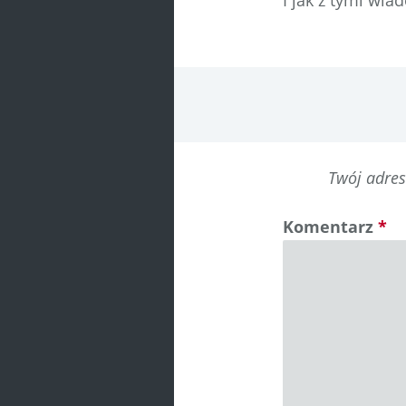
I jak z tymi wi
Twój adres
Komentarz
*