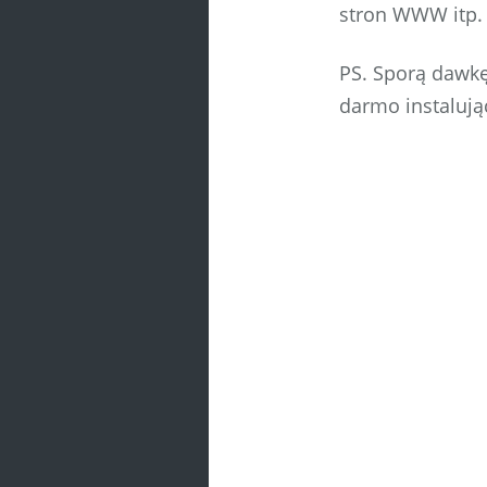
stron WWW itp. Z
PS. Sporą dawkę
darmo instaluj