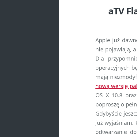
aTV Fl
Apple już dawno
nie pojawiają, 
Dla przypomni
operacyjnych b
mają niezmodyfi
nową wersję pak
OS X 10.8 oraz
poproszę o pełn
Gdybyście jeszcz
już wyjaśniam. 
odtwarzanie do