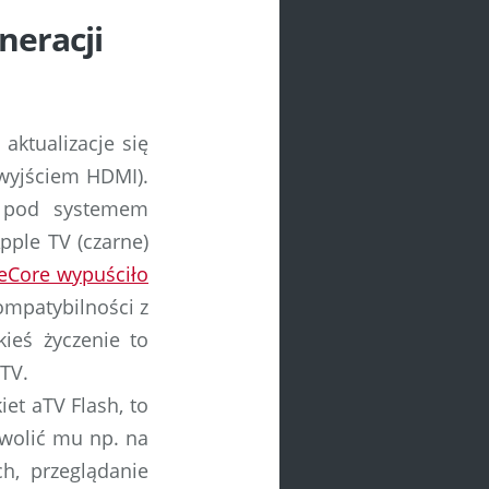
neracji
aktualizacje się
 wyjściem HDMI).
o pod systemem
ple TV (czarne)
reCore wypuściło
ompatybilności z
ieś życzenie to
TV.
iet aTV Flash, to
zwolić mu np. na
h, przeglądanie