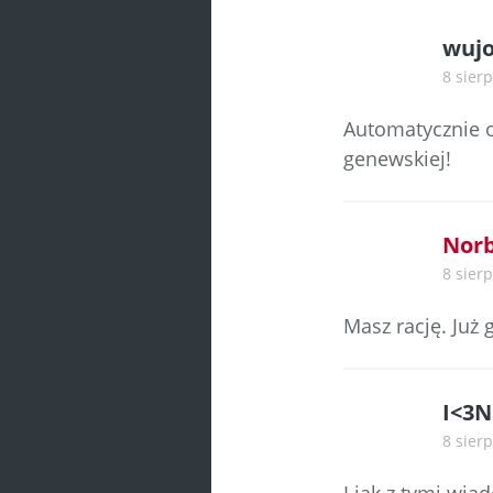
wuj
8 sierp
Automatycznie o
genewskiej!
Norb
8 sierp
Masz rację. Już 
I<3N
8 sierp