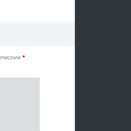
oznaczone
*