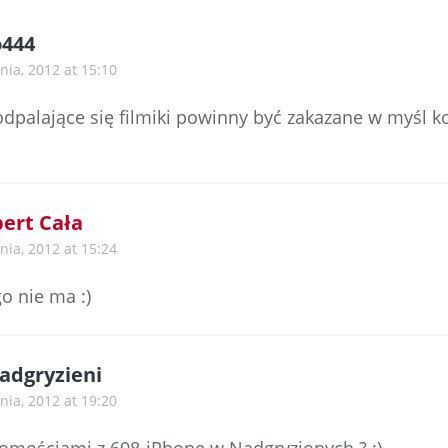
o444
nia, 2012 at 15:10
dpalające się filmiki powinny być zakazane w myśl k
ert Cała
nia, 2012 at 15:24
go nie ma :)
adgryzieni
nia, 2012 at 19:20