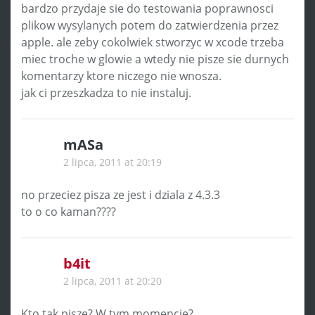
bardzo przydaje sie do testowania poprawnosci
plikow wysylanych potem do zatwierdzenia przez
apple. ale zeby cokolwiek stworzyc w xcode trzeba
miec troche w glowie a wtedy nie pisze sie durnych
komentarzy ktore niczego nie wnosza.
jak ci przeszkadza to nie instaluj.
mASa
2 lipca, 2011 at 20:19
no przeciez pisza ze jest i dziala z 4.3.3
to o co kaman????
b4it
2 lipca, 2011 at 20:20
Kto tak pisze? W tym momencie?