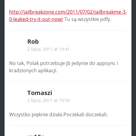
http://jailbreakzone.com/2011/07/02/jailbreakme-3-
0-leaked-try-it-out-now/
Tu są wszystkie pdfy.
Rob
2 lipca, 2011 at 19:41
No tak, Polak potrzebuje jb jedynie do appsync i
kradzionych aplikacji.
Tomaszi
2 lipca, 2011 at 19:59
Wszystko pięknie działa.Poczekali doczekali.