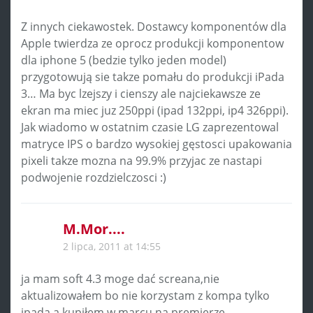
Z innych ciekawostek. Dostawcy komponentów dla
Apple twierdza ze oprocz produkcji komponentow
dla iphone 5 (bedzie tylko jeden model)
przygotowują sie takze pomału do produkcji iPada
3… Ma byc lzejszy i cienszy ale najciekawsze ze
ekran ma miec juz 250ppi (ipad 132ppi, ip4 326ppi).
Jak wiadomo w ostatnim czasie LG zaprezentowal
matryce IPS o bardzo wysokiej gęstosci upakowania
pixeli takze mozna na 99.9% przyjac ze nastapi
podwojenie rozdzielczosci :)
M.Mor....
2 lipca, 2011 at 14:55
ja mam soft 4.3 moge dać screana,nie
aktualizowałem bo nie korzystam z kompa tylko
ipada,a kupiłem w marcu na premierze.