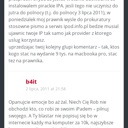
instalowalem pirackie IPA. jesli tego nie uczynisz do
jutra do polnocy (t.j. do polnocy 3 lipca 2011), w
poniedzialek moj prawnik wysle do prokuratury
stosowne pismo a serwis ipod.info.pl bedzie musial
ujawnic twoje IP tak samo jak provider z ktorego
uslug korzystasz.
uprzedzajac twoj kolejny glupi komentarz – tak, ktos
kogo stac na wydanie 9 tys. na macbooka pro, stac
tez na prawnika.
b4it
2 lipca, 2011 at 21:58
Opanujcie emocje bo aż żal. Niech Cię Rob nie
obchodzi kto, co robi ze swoim iPadem – pilnuj
swojego. A Ty blastar nie popisuj się bo w
internecie każdy ma komputer za 10k, najszybsze