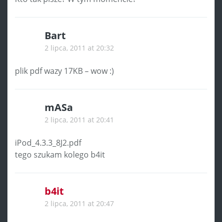
Bart
2 lipca, 2011 at 20:32
plik pdf wazy 17KB – wow :)
mASa
2 lipca, 2011 at 20:41
iPod_4.3.3_8J2.pdf
tego szukam kolego b4it
b4it
2 lipca, 2011 at 20:47