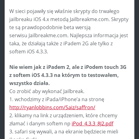
W sieci pojawiły się właśnie skrypty do trwałego
jailbreaku iOS 4.x metodą Jailbreakme.com. Skrypty
te są prawdopodobnie beta wersją
serwisu Jailbreakme.com. Najlepsza informacja jest
taka, że działają także z iPadem 2G ale tylko z
softem iOS 4.3.3.
Nie wiem jak z iPadem 2, ale z iPodem touch 3G
z softem iOS 4.3.3 na którym to testowałem,
wszystko działa.
Co zrobić aby wykonać Jailbreak.
1. wchodzimy z iPada/iPhone’a na stronę
http://ryanlobbins.com/Saiz/saffron/
2. klikamy na link z urządzeniem, które chcemy
złamać i danym softem np
iPod_4.3.3_8J2.pdf
3. safari się wywali, a na ekranie będziecie mieli