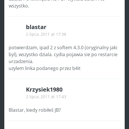
wszystko.
blastar
2 lipca, 2011 at 17:38
potwierdzam, ipad 2 z softem 4.3.0 (oryginalny jaki
byl), wszystko dziala. cydia pojawia sie po restarcie
urzadzenia.
uzylem linka podanego przez b4it
Krzysiek1980
2 lipca, 2011 at 17:43
Blastar, kiedy robiłeś JB?