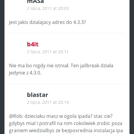
mASa
2 lipca, 2011 at 20:03
jest jakis dzialajacy adres do 4.3.3?
b4it
2 lipca, 2011 at 20:11
Nie ma bo nigdy nie istniał. Ten jailbreak działa
jedynie z 4.3.0.
blastar
2 lipca, 2011 at 20:19
@Rob: dzieciaku masz w ogola ipada? stac cie?
gdybys mial i potrafil na nim cokolwiek zrobic poza
graniem wiedzialbys ze bezposrednia instalacja ipa