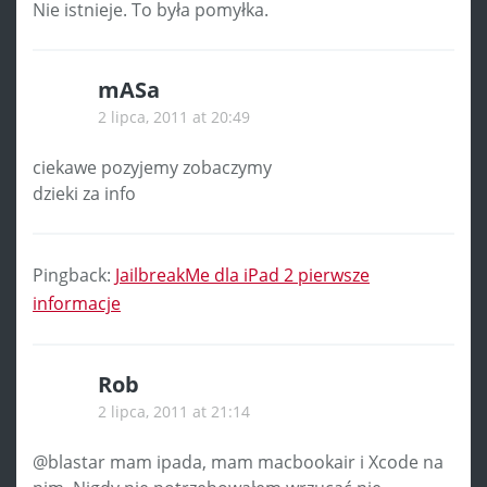
Nie istnieje. To była pomyłka.
mASa
2 lipca, 2011 at 20:49
ciekawe pozyjemy zobaczymy
dzieki za info
Pingback:
JailbreakMe dla iPad 2 pierwsze
informacje
Rob
2 lipca, 2011 at 21:14
@blastar mam ipada, mam macbookair i Xcode na