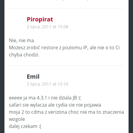
Piropirat
2 lipca, 2011 at 15:08
Nie, nie ma.
Możesz zrobić restore z poziomu iP, ale nie o to Ci
chyba chodzi.
Emil
2 lipca, 2011 at 15:10
eeeee ja ma 4.3.1 i nie dziala JB :(
safari sie wylacza ale cydia sie nie pojawia
moja 2 to cdma z verizona choc nie ma to znaczenia
wogole
dalej czekam :(