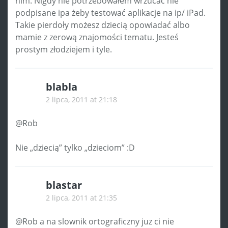
nim. Nigdy nie potrzebowałem wrzucać nie
podpisane ipa żeby testować aplikacje na ip/ iPad.
Takie pierdoły możesz dziecią opowiadać albo
mamie z zerową znajomości tematu. Jesteś
prostym złodziejem i tyle.
blabla
2 lipca, 2011 at 21:18
@Rob
Nie „dziecią” tylko „dzieciom” :D
blastar
2 lipca, 2011 at 21:35
@Rob a na slownik ortograficzny juz ci nie