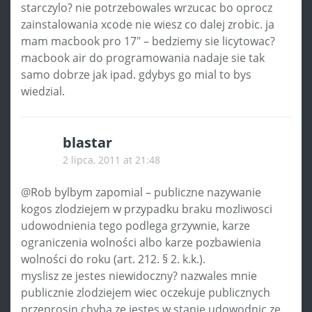
starczylo? nie potrzebowales wrzucac bo oprocz
zainstalowania xcode nie wiesz co dalej zrobic. ja
mam macbook pro 17″ – bedziemy sie licytowac?
macbook air do programowania nadaje sie tak
samo dobrze jak ipad. gdybys go mial to bys
wiedzial.
blastar
2 lipca, 2011 at 21:48
@Rob bylbym zapomial – publiczne nazywanie
kogos zlodziejem w przypadku braku mozliwosci
udowodnienia tego podlega grzywnie, karze
ograniczenia wolności albo karze pozbawienia
wolności do roku (art. 212. § 2. k.k.).
myslisz ze jestes niewidoczny? nazwales mnie
publicznie zlodziejem wiec oczekuje publicznych
przeprosin chyba ze jestes w stanie udowodnic ze