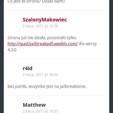
Co jest ze strona? Działa wam?
SzalonyMakowiec
2 lipca, 2011 at 18:36
strona już nie działa, pozostało tylko:
http://ipad2jailbreakpdf.weebly.com/
dla wersji
4.3.0
r4id
2 lipca, 2011 at 18:45
bez paniki, wszystko jest na jailbreakzone.
Matthew
2 lipca, 2011 at 19:37