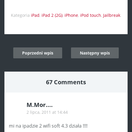
Kategoria
iPad
,
iPad 2 (2G)
,
iPhone
,
iPod touch
,
Jailbreak
.
Post
Poprzedni wpis
Następny wpis
navigation
67 Comments
M.Mor....
2 lipca, 2011 at 14:44
mi na ipadzie 2 wifi soft 4.3 działa !!!!