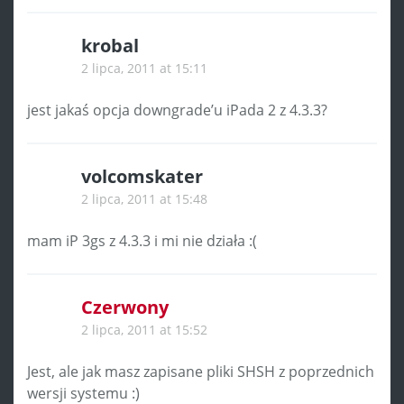
krobal
2 lipca, 2011 at 15:11
jest jakaś opcja downgrade’u iPada 2 z 4.3.3?
volcomskater
2 lipca, 2011 at 15:48
mam iP 3gs z 4.3.3 i mi nie działa :(
Czerwony
2 lipca, 2011 at 15:52
Jest, ale jak masz zapisane pliki SHSH z poprzednich
wersji systemu :)