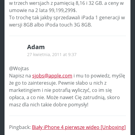
w trzech wersjach z pamięcią 8,16 i 32 GB. a ceny w
umowie na 2 lata 99,199,299$.
To trochę tak jakby sprzedawali iPada 1 generacji w
wersji 8GB albo iPoda touch 3G 8GB.
Adam
27 kwietnia, 2011 at 9:37
@Wojtas
Napisz na
sjobs@apple.com
i mu to powiedz, myślę
że go to zainteresuje. Pewnie słabo u nich z
marketingiem i nie potrafią wyliczyć, co im się
opłaca, a co nie. Może nawet Cię zatrudnią, skoro
masz dla nich takie dobre pomysły!
Pingback:
Biały iPhone 4 pierwsze wideo [Unboxing]