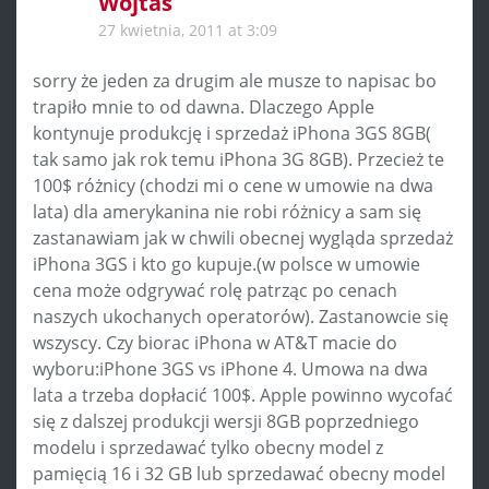
Wojtas
27 kwietnia, 2011 at 3:09
sorry że jeden za drugim ale musze to napisac bo
trapiło mnie to od dawna. Dlaczego Apple
kontynuje produkcję i sprzedaż iPhona 3GS 8GB(
tak samo jak rok temu iPhona 3G 8GB). Przecież te
100$ różnicy (chodzi mi o cene w umowie na dwa
lata) dla amerykanina nie robi różnicy a sam się
zastanawiam jak w chwili obecnej wygląda sprzedaż
iPhona 3GS i kto go kupuje.(w polsce w umowie
cena może odgrywać rolę patrząc po cenach
naszych ukochanych operatorów). Zastanowcie się
wszyscy. Czy biorac iPhona w AT&T macie do
wyboru:iPhone 3GS vs iPhone 4. Umowa na dwa
lata a trzeba dopłacić 100$. Apple powinno wycofać
się z dalszej produkcji wersji 8GB poprzedniego
modelu i sprzedawać tylko obecny model z
pamięcią 16 i 32 GB lub sprzedawać obecny model