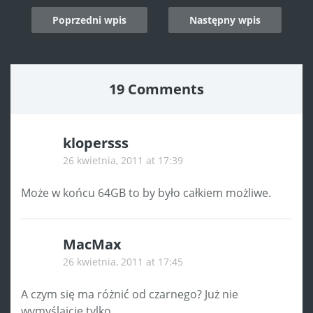
Post
Poprzedni wpis
Następny wpis
navigation
19 Comments
klopersss
26 kwietnia, 2011 at 17:39
Może w końcu 64GB to by było całkiem możliwe.
MacMax
26 kwietnia, 2011 at 17:45
A czym się ma różnić od czarnego? Już nie
wymyślajcie tylko…