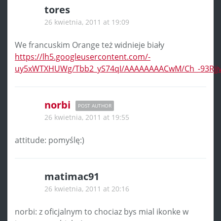
tores
26 kwietnia, 2011 at 19:09
We francuskim Orange też widnieje biały
https://lh5.googleusercontent.com/-
uy5xWTXHUWg/Tbb2_yS74qI/AAAAAAAACwM/Ch_-93Rjjv
norbi
POST AUTHOR
26 kwietnia, 2011 at 19:55
attitude: pomyślę:)
matimac91
26 kwietnia, 2011 at 20:16
norbi: z oficjalnym to chociaz bys mial ikonke w