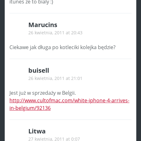
itunes ze to bialy :)
Marucins
26 kwietnia, 2011 at 20:43
Ciekawe jak długa po kotleciki kolejka będzie?
buisell
26 kwietnia, 2011 at 21:01
Jest już w sprzedaży w Belgii.
http://www.cultofmac.com/white-iphone-4-arrives-
in-belgium/92136
Litwa
27 kwietnia, 2011 at 0:07