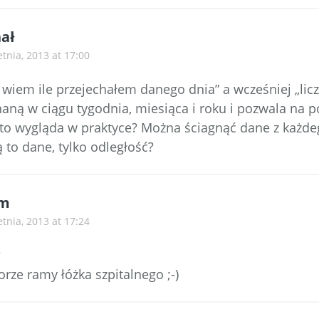
ał
etnia, 2013 at 17:00
k wiem ile przejechałem danego dnia” a wcześniej „lic
aną w ciągu tygodnia, miesiąca i roku i pozwala na p
k to wygląda w praktyce? Można ściagnąć dane z każde
 to dane, tylko odległość?
m
etnia, 2013 at 17:24
?
rze ramy łóżka szpitalnego ;-)