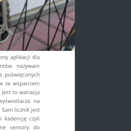
ony aplikacji dla
entów nazywam
ie poświęconych
ów ze wsparciem
 Jest to wariacja
yświetlacza na
 Sam licznik jest
i kadencję czyli
lne sensory do