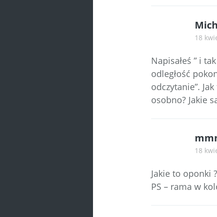
Mich
18 kwi
Napisałeś ” i ta
odległość pokon
odczytanie”. Ja
osobno? Jakie są
mm
18 kwi
Jakie to oponki 
PS – rama w kolo