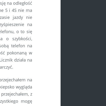
sję na odległość
one 5 i 4S nie ma
asie jazdy nie
yśpieszenie na
efonu, o to się
ja o szybkości,
 sobą telefon na
głość pokonaną w
Licznik działa na
arczyć.
 przejechałem na
 kiepsko wygląda
 przejechałem, z
szystkiego mogę