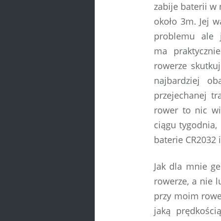
zabije baterii 
około 3m. Jej wa
problemu ale 
ma praktyczni
rowerze skutku
najbardziej ob
przejechanej tr
rower to nic wi
ciągu tygodnia, 
baterie CR2032 
Jak dla mnie ge
rowerze, a nie 
przy moim rower
jaką prędkości