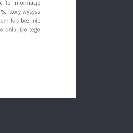
ć te informacje
PS, który wysysa
nem lub bez, nie
go dnia. Do tego