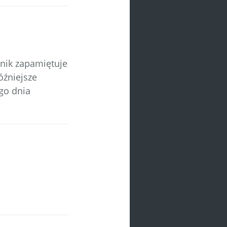
znik zapamiętuje
óźniejsze
go dnia