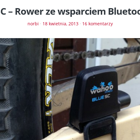
SC – Rower ze wsparciem Bluetoo
norbi
·
18 kwietnia, 2013
·
16 komentarzy