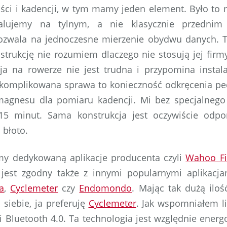
ci i kadencji, w tym mamy jeden element. Było to 
stalujemy na tylnym, a nie klasycznie przednim 
ozwala na jednoczesne mierzenie obydwu danych. 
strukcję nie rozumiem dlaczego nie stosują jej firm
lacja na rowerze nie jest trudna i przypomina instal
 skomplikowana sprawa to konieczność odkręcenia p
 magnesu dla pomiaru kadencji. Mi bez specjalnego
15 minut. Sama konstrukcja jest oczywiście odpo
 błoto.
my dedykowaną aplikacje producenta czyli
Wahoo Fi
jest zgodny także z innymi popularnymi aplikacj
a
,
Cyclemeter
czy
Endomondo
. Mając tak dużą ilość
 siebie, ja preferuję
Cyclemeter
. Jak wspomniałem lic
i Bluetooth 4.0. Ta technologia jest względnie energ