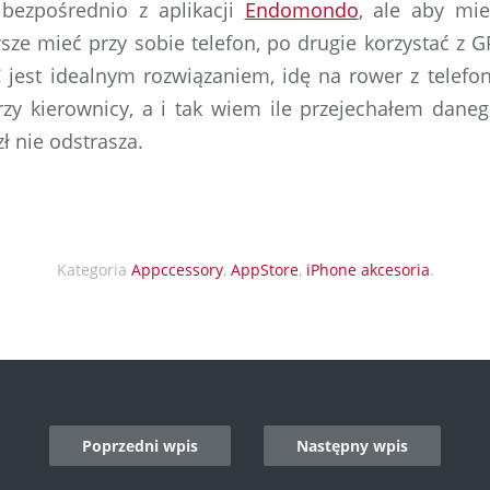
 bezpośrednio z aplikacji
Endomondo
, ale aby mie
ze mieć przy sobie telefon, po drugie korzystać z G
C jest idealnym rozwiązaniem, idę na rower z telefo
zy kierownicy, a i tak wiem ile przejechałem dane
ł nie odstrasza.
Kategoria
Appccessory
,
AppStore
,
iPhone akcesoria
.
Poprzedni wpis
Następny wpis
n