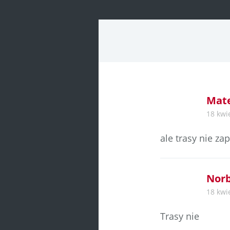
Mate
18 kwi
ale trasy nie zap
Norb
18 kwi
Trasy nie