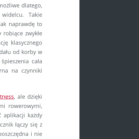
możliwe dlatego,
widelcu. Takie
Tak naprawdę to
y robiące zwykłe
ację klasycznego
edału od korby w
 śpieszenia cała
rna na czynniki
tness
, ale dzięki
ami rowerowymi,
 aplikacji każdy
znik łączy się z
ooszczędna i nie