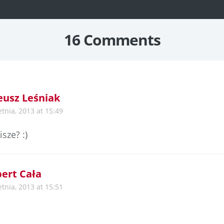
16 Comments
usz Leśniak
etnia, 2013 at 15:49
isze? :)
ert Cała
etnia, 2013 at 15:51