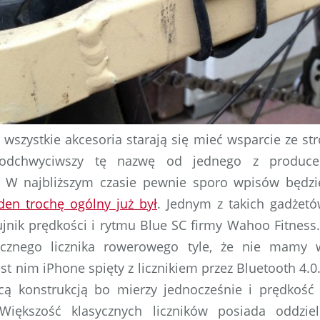
wszystkie akcesoria starają się mieć wsparcie ze str
 podchwyciwszy tę nazwę od jednego z produc
. W najbliższym czasie pewnie sporo wpisów będz
den trochę ogólny już był
. Jednym z takich gadżet
zujnik prędkości i rytmu Blue SC firmy Wahoo Fitness.
ycznego licznika rowerowego tyle, że nie mamy w
st nim iPhone spięty z licznikiem przez Bluetooth 4.0.
cą konstrukcją bo mierzy jednocześnie i prędkość 
 Większość klasycznych liczników posiada oddzie