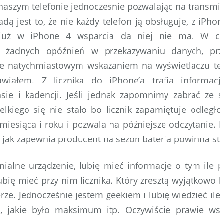
w naszym telefonie jednocześnie pozwalając na transmi
dą jest to, że nie każdy telefon ją obsługuje, z iPh
już w iPhone 4 wsparcia da niej nie ma. W cz
e żadnych opóźnień w przekazywaniu danych, prz
je natychmiastowym wskazaniem na wyświetlaczu tel
awiałem. Z licznika do iPhone’a trafia informac
asie i kadencji. Jeśli jednak zapomnimy zabrać ze
elkiego się nie stało bo licznik zapamiętuje odle
miesiąca i roku i pozwala na późniejsze odczytanie. 
i jak zapewnia producent na sezon bateria powinna st
nialne urządzenie, lubię mieć informacje o tym ile
lubię mieć przy nim licznika. Który zresztą wyjątkowo
ze. Jednocześnie jestem geekiem i lubię wiedzieć ile
ą, jakie było maksimum itp. Oczywiście prawie w