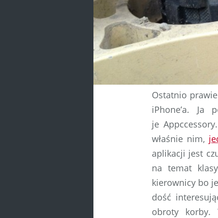
Ostatnio prawie 
iPhone’a. Ja
je Appccessory
właśnie nim,
je
aplikacji jest c
na temat klas
kierownicy bo je
dość interesują
obroty korby.