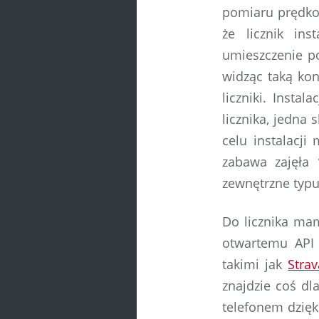
pomiaru prędkoś
że licznik in
umieszczenie p
widząc taką kon
liczniki. Insta
licznika, jedna
celu instalacji
zabawa zajęła 
zewnętrzne typu
Do licznika ma
otwartemu API 
takimi jak
Strav
znajdzie coś dla
telefonem dzięk