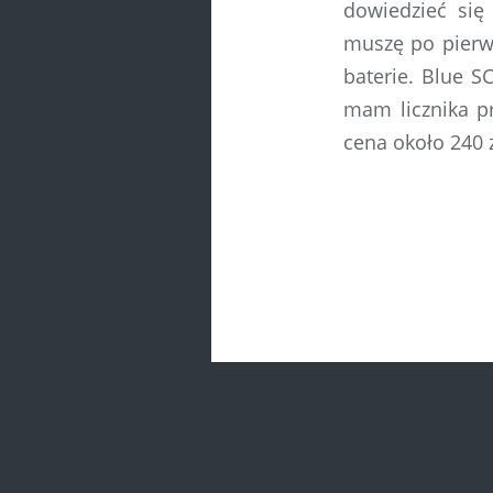
dowiedzieć się
muszę po pierws
baterie. Blue S
mam licznika pr
cena około 240 z
Post
navigatio