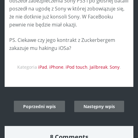
obszedł zabezpieczenia Sony PS3 i po głośnej batalii
poszedł na ugodę z Sony w której zobowiązuje się,
że nie dotknie już konsoli Sony. W FaceBooku
pewnie nie będzie miał okazji.
PS. Ciekawe czy jego kontrakt z Zuckerbergem
zakazuje mu hakingu iOSa?
Kategoria
iPad
,
iPhone
,
iPod touch
,
Jailbreak
,
Sony
.
Post
Poprzedni wpis
Następny wpis
navigation
8 Comments