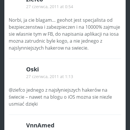
27 czerwca, 2011 at 0:54
Norbi, ja cie blagam… geohot jest specjalista od
bezpieczenstwa i zabezpieczen i na 10000% zajmuje
sie wlasnie tym w FB, do napisania aplikacji na iosa
mozna zatrudnic byle kogo, a nie jednego z
najslynniejszych hakerow na swiecie.
Oski
27 czerwca, 2011 at 1:13
@ziefco jednego z najsłyniejszych hakerów na
świecie – nawet na blogu o iOS mozna sie niezle
usmiać dzięki
VnnAmed