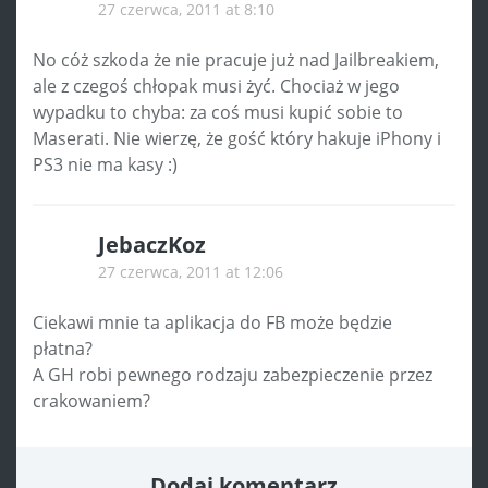
27 czerwca, 2011 at 8:10
No cóż szkoda że nie pracuje już nad Jailbreakiem,
ale z czegoś chłopak musi żyć. Chociaż w jego
wypadku to chyba: za coś musi kupić sobie to
Maserati. Nie wierzę, że gość który hakuje iPhony i
PS3 nie ma kasy :)
JebaczKoz
27 czerwca, 2011 at 12:06
Ciekawi mnie ta aplikacja do FB może będzie
płatna?
A GH robi pewnego rodzaju zabezpieczenie przez
crakowaniem?
Dodaj komentarz