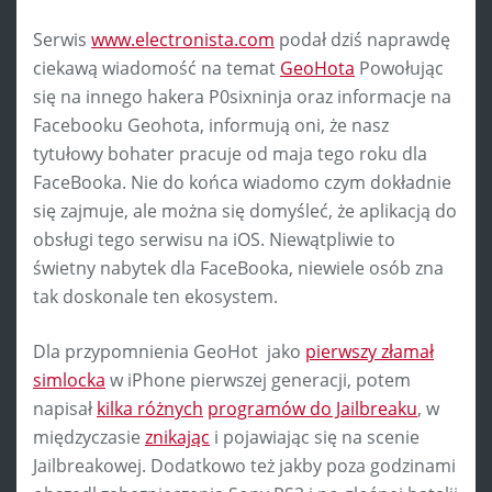
Serwis
www.electronista.com
podał dziś naprawdę
ciekawą wiadomość na temat
GeoHota
Powołując
się na innego hakera P0sixninja oraz informacje na
Facebooku Geohota, informują oni, że nasz
tytułowy bohater pracuje od maja tego roku dla
FaceBooka. Nie do końca wiadomo czym dokładnie
się zajmuje, ale można się domyśleć, że aplikacją do
obsługi tego serwisu na iOS. Niewątpliwie to
świetny nabytek dla FaceBooka, niewiele osób zna
tak doskonale ten ekosystem.
Dla przypomnienia GeoHot jako
pierwszy złamał
simlocka
w iPhone pierwszej generacji, potem
napisał
kilka różnych
programów do Jailbreaku
, w
międzyczasie
znikając
i pojawiając się na scenie
Jailbreakowej. Dodatkowo też jakby poza godzinami