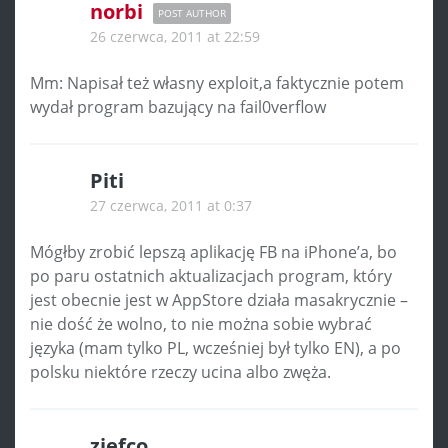
norbi
POST AUTHOR
26 czerwca, 2011 at 22:59
Mm: Napisał też własny exploit,a faktycznie potem
wydał program bazujący na fail0verflow
Piti
27 czerwca, 2011 at 0:37
Mógłby zrobić lepszą aplikację FB na iPhone’a, bo
po paru ostatnich aktualizacjach program, który
jest obecnie jest w AppStore działa masakrycznie –
nie dość że wolno, to nie można sobie wybrać
języka (mam tylko PL, wcześniej był tylko EN), a po
polsku niektóre rzeczy ucina albo zwęża.
ziefco