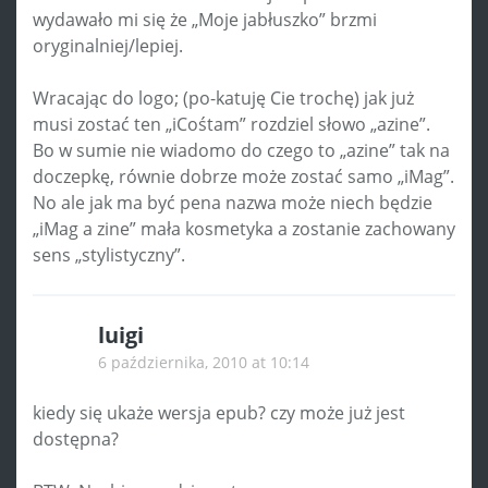
wydawało mi się że „Moje jabłuszko” brzmi
oryginalniej/lepiej.
Wracając do logo; (po-katuję Cie trochę) jak już
musi zostać ten „iCośtam” rozdziel słowo „azine”.
Bo w sumie nie wiadomo do czego to „azine” tak na
doczepkę, równie dobrze może zostać samo „iMag”.
No ale jak ma być pena nazwa może niech będzie
„iMag a zine” mała kosmetyka a zostanie zachowany
sens „stylistyczny”.
luigi
6 października, 2010 at 10:14
kiedy się ukaże wersja epub? czy może już jest
dostępna?