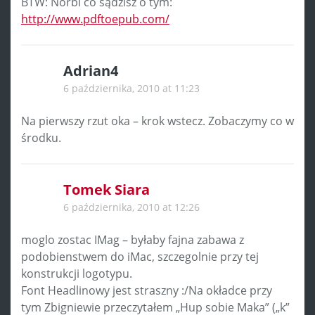
BTW: Norbi co sądzisz o tym:
http://www.pdftoepub.com/
Adrian4
6 października, 2010 at 11:23
Na pierwszy rzut oka – krok wstecz. Zobaczymy co w
środku.
Tomek Siara
6 października, 2010 at 12:26
moglo zostac IMag – byłaby fajna zabawa z
podobienstwem do iMac, szczegolnie przy tej
konstrukcji logotypu.
Font Headlinowy jest straszny :/Na okładce przy
tym Zbigniewie przeczytałem „Hup sobie Maka” („k”