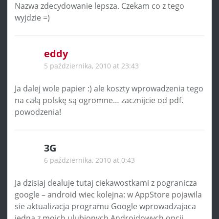
Nazwa zdecydowanie lepsza. Czekam co z tego
wyjdzie =)
eddy
5 października, 2010 at 23:43
Ja dalej wole papier :) ale koszty wprowadzenia tego
na całą polskę są ogromne… zacznijcie od pdf.
powodzenia!
3G
6 października, 2010 at 0:43
Ja dzisiaj dealuje tutaj ciekawostkami z pogranicza
google – android wiec kolejna: w AppStore pojawila
sie aktualizacja programu Google wprowadzajaca
jedna z moich ulubionych Androidowych opcji