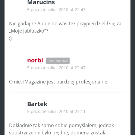
Marucins
5 października, 2010 at 22:43
Nie gadaj że Apple do was tez przypierdzielił się za
„Moje Jabłuszko”?
:)
norbi
POST AUTHOR
5 października, 2010 at 22:47
O nie. iMagazine jest bardziej profesjonalne.
Bartek
5 października, 2010 at 23:11
Dokładnie tak samo sobie pomyślałem, jednak
spostrzeżenie było błędne, domena została