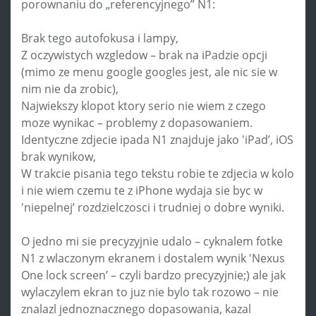
porownaniu do „referencyjnego” N1:
Brak tego autofokusa i lampy,
Z oczywistych wzgledow – brak na iPadzie opcji
(mimo ze menu google googles jest, ale nic sie w
nim nie da zrobic),
Najwiekszy klopot ktory serio nie wiem z czego
moze wynikac – problemy z dopasowaniem.
Identyczne zdjecie ipada N1 znajduje jako 'iPad’, iOS
brak wynikow,
W trakcie pisania tego tekstu robie te zdjecia w kolo
i nie wiem czemu te z iPhone wydaja sie byc w
'niepelnej’ rozdzielczosci i trudniej o dobre wyniki.
O jedno mi sie precyzyjnie udalo – cyknalem fotke
N1 z wlaczonym ekranem i dostalem wynik 'Nexus
One lock screen’ – czyli bardzo precyzyjnie;) ale jak
wylaczylem ekran to juz nie bylo tak rozowo – nie
znalazl jednoznacznego dopasowania, kazal