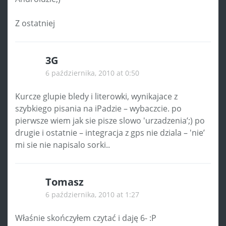
Z ostatniej
3G
6 października, 2010 at 0:50
Kurcze glupie bledy i literowki, wynikajace z
szybkiego pisania na iPadzie – wybaczcie. po
pierwsze wiem jak sie pisze slowo 'urzadzenia’;) po
drugie i ostatnie – integracja z gps nie dziala – 'nie’
mi sie nie napisalo sorki..
Tomasz
6 października, 2010 at 1:27
Właśnie skończyłem czytać i daję 6- :P