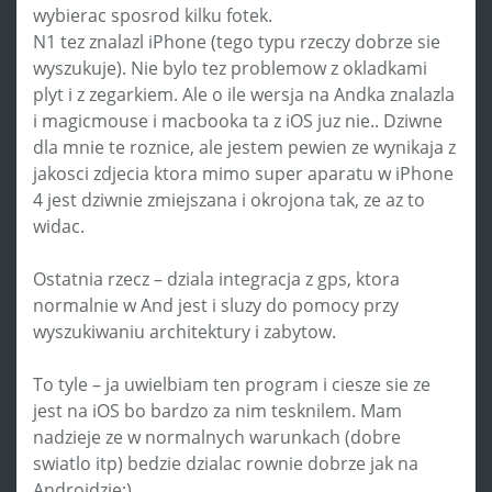
wybierac sposrod kilku fotek.
N1 tez znalazl iPhone (tego typu rzeczy dobrze sie
wyszukuje). Nie bylo tez problemow z okladkami
plyt i z zegarkiem. Ale o ile wersja na Andka znalazla
i magicmouse i macbooka ta z iOS juz nie.. Dziwne
dla mnie te roznice, ale jestem pewien ze wynikaja z
jakosci zdjecia ktora mimo super aparatu w iPhone
4 jest dziwnie zmiejszana i okrojona tak, ze az to
widac.
Ostatnia rzecz – dziala integracja z gps, ktora
normalnie w And jest i sluzy do pomocy przy
wyszukiwaniu architektury i zabytow.
To tyle – ja uwielbiam ten program i ciesze sie ze
jest na iOS bo bardzo za nim tesknilem. Mam
nadzieje ze w normalnych warunkach (dobre
swiatlo itp) bedzie dzialac rownie dobrze jak na
Androidzie;)