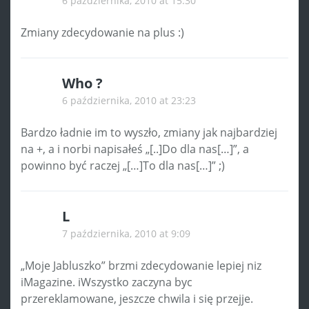
6 października, 2010 at 15:30
Zmiany zdecydowanie na plus :)
Who ?
6 października, 2010 at 23:23
Bardzo ładnie im to wyszło, zmiany jak najbardziej
na +, a i norbi napisałeś „[..]Do dla nas[…]”, a
powinno być raczej „[…]To dla nas[…]” ;)
L
7 października, 2010 at 9:09
„Moje Jabluszko” brzmi zdecydowanie lepiej niz
iMagazine. iWszystko zaczyna byc
przereklamowane, jeszcze chwila i się przejje.