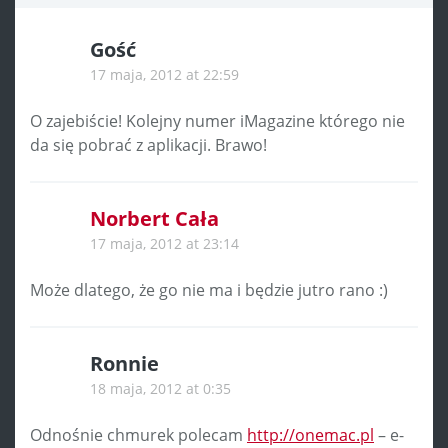
Gość
17 maja, 2012 at 22:59
O zajebiście! Kolejny numer iMagazine którego nie
da się pobrać z aplikacji. Brawo!
Norbert Cała
17 maja, 2012 at 23:14
Może dlatego, że go nie ma i będzie jutro rano :)
Ronnie
18 maja, 2012 at 0:35
Odnośnie chmurek polecam
http://onemac.pl
– e-