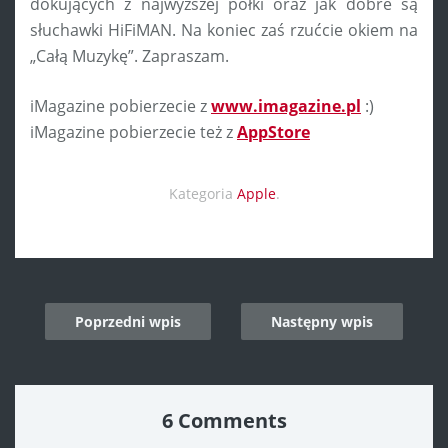
dokujących z najwyższej półki oraz jak dobre są
słuchawki HiFiMAN. Na koniec zaś rzućcie okiem na
„Całą Muzykę”. Zapraszam.
iMagazine pobierzecie z
www.imagazine.pl
:)
iMagazine pobierzecie też z
AppStore
Kategoria
Apple
.
Post
Poprzedni wpis
Następny wpis
navigation
6 Comments