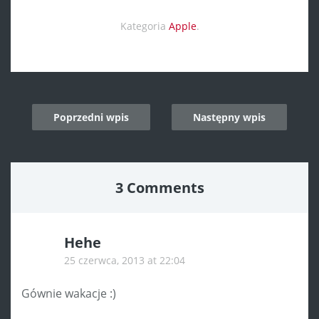
Kategoria
Apple
.
Post
Poprzedni wpis
Następny wpis
navigation
3 Comments
Hehe
25 czerwca, 2013 at 22:04
Gównie wakacje :)