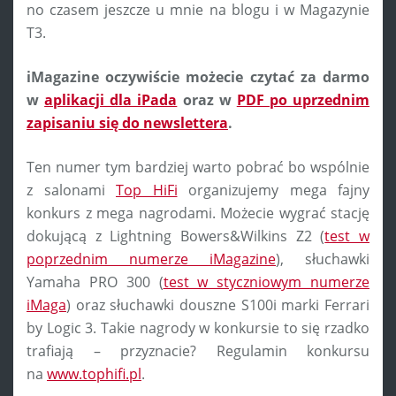
no czasem jeszcze u mnie na blogu i w Magazynie
T3.
iMagazine oczywiście możecie czytać za darmo
w
aplikacji dla iPada
oraz w
PDF po uprzednim
zapisaniu się do newslettera
.
Ten numer tym bardziej warto pobrać bo wspólnie
z salonami
Top HiFi
organizujemy mega fajny
konkurs z mega nagrodami. Możecie wygrać stację
dokującą z Lightning Bowers&Wilkins Z2 (
test w
poprzednim numerze iMagazine
), słuchawki
Yamaha PRO 300 (
test w styczniowym numerze
iMaga
) oraz słuchawki douszne S100i marki Ferrari
by Logic 3. Takie nagrody w konkursie to się rzadko
trafiają – przyznacie? Regulamin konkursu
na
www.tophifi.pl
.