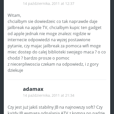
14 października, 2011 at 12:37
Witam,
chcialbym sie dowiedzeic co tak naprawde daje
jailbreak na apple TV, chcialbym kupic ten gadget
od apple jednak nie moge znalezc nigdzie w
internecie odpowiedzi na wyzej postawione
pytanie, czy majac jailbreak za pomoca wifi moge
miec dostep do calej biblioteki swojego maca ? o co
chodzi ? bardzo prosze o pomoc
z niecerpliwoscia czekam na odpowiedz, i z gory
dziekuje
adamax
14 października, 2011 at 21:34
Czy jest już jakiś stabilny JB na najnowszy soft? Czy
każdy JB wymaga odpalania ATV z kompa po padzie