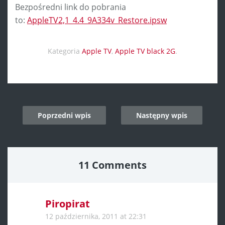
Bezpośredni link do pobrania
to:
AppleTV2,1_4.4_9A334v_Restore.ipsw
Kategoria
Apple TV
,
Apple TV black 2G
.
Post
Poprzedni wpis
Następny wpis
navigation
11 Comments
Piropirat
12 października, 2011 at 22:31