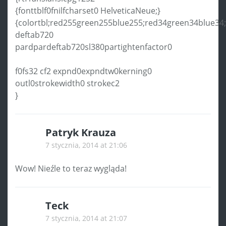
{fonttblf0fnilfcharset0 HelveticaNeue;}
{colortbl;red255green255blue255;red34green34blue34;
deftab720
pardpardeftab720sl380partightenfactor0
f0fs32 cf2 expnd0expndtw0kerning0
outl0strokewidth0 strokec2
}
Patryk Krauza
7 stycznia, 2014 at 21:06
Wow! Nieźle to teraz wygląda!
Teck
7 stycznia, 2014 at 21:07