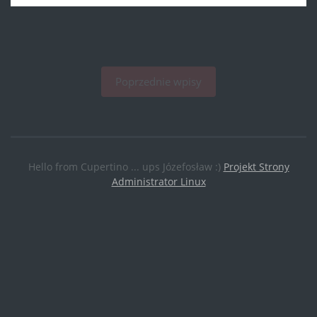
Poprzednie wpisy
Hello from Cupertino ... ups Józefosław :)
Projekt Strony
Administrator Linux