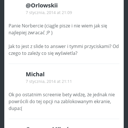
@Orlowskii
7 stycznia, 2014 at 21:09
Panie Norbercie (ciągle pisze i nie wiem jak się
najlepiej zwracać ;P )
Jak to jest z slide to answer i tymmi przyciskami? Od
czego to zależy co się wyświetla?
Michal
7 stycznia, 2014 at 21:11
Ok po ostatnim screenie bety widzę, że jednak nie
powrócili do tej opcji na zablokowanym ekranie,
dupa:(