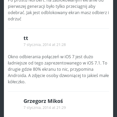
Po prostu Norbert. na zablokowanym ekranie od
pierwszej generacji było tylko przeciągnij aby
odebrać. Jak jest odblokowany ekran masz odbierz i
odrzuć
tt
7 stycznia, 2014 at 21:28
Okno odbierania połączeń w iOS 7 jest dużo
ładniejsze od tego zaprezentowanego w iOS 7.1. To
drugie gdzie 80% ekranu to nic, przypomina
Androida. A zdjęcie osoby dzwoniącej to jakieś małe
kółeczko.
Grzegorz Mikoś
7 stycznia, 2014 at 21:29