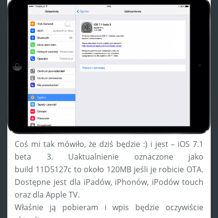
Coś mi tak mówiło, że dziś będzie :) i jest – iOS 7.1
beta 3. Uaktualnienie oznaczone jako
build 11D5127c to około 120MB jeśli je robicie OTA.
Dostępne jest dla iPadów, iPhonów, iPodów touch
oraz dla Apple TV.
Właśnie ją pobieram i wpis będzie oczywiście