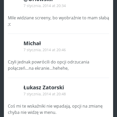
7 stycznia, 2014 at 20:34
Mile widziane screeny, bo wyobraźnie to mam słabą
;c
Michał
7 stycznia, 2014 at 20:46
Czyli jednak powrócili do opcji odrzucania
połączeń…na ekranie…hehehe,
Łukasz Zatorski
7 stycznia, 2014 at 20:48
Coś mi te wskaźniki nie wpadają, opcji na zmianę
chyba nie widzę w menu.