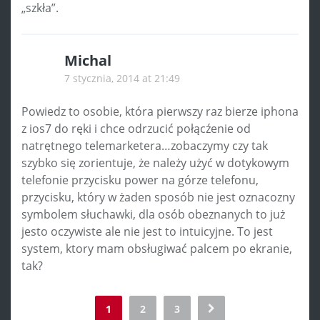
„szkła”.
Michal
7 stycznia, 2014 at 21:49
Powiedz to osobie, która pierwszy raz bierze iphona
z ios7 do ręki i chce odrzucić połącźenie od
natrętnego telemarketera…zobaczymy czy tak
szybko się zorientuje, że należy użyć w dotykowym
telefonie przycisku power na górze telefonu,
przycisku, który w żaden sposób nie jest oznacozny
symbolem słuchawki, dla osób obeznanych to już
jesto oczywiste ale nie jest to intuicyjne. To jest
system, ktory mam obsługiwać palcem po ekranie,
tak?
Comment
1
2
3
navigation