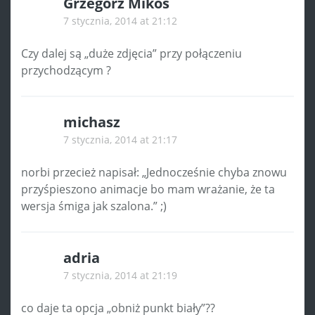
Grzegorz Mikoś
7 stycznia, 2014 at 21:12
Czy dalej są „duże zdjęcia” przy połączeniu
przychodzącym ?
michasz
7 stycznia, 2014 at 21:17
norbi przecież napisał: „Jednocześnie chyba znowu
przyśpieszono animacje bo mam wrażanie, że ta
wersja śmiga jak szalona.” ;)
adria
7 stycznia, 2014 at 21:19
co daje ta opcja „obniż punkt biały”??