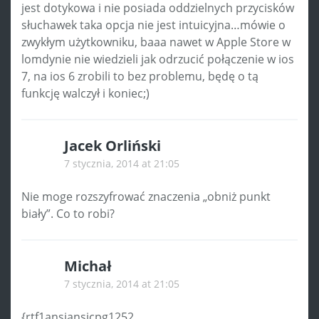
jest dotykowa i nie posiada oddzielnych przycisków
słuchawek taka opcja nie jest intuicyjna…mówie o
zwykłym użytkowniku, baaa nawet w Apple Store w
lomdynie nie wiedzieli jak odrzucić połączenie w ios
7, na ios 6 zrobili to bez problemu, będę o tą
funkcję walczył i koniec;)
Jacek Orliński
7 stycznia, 2014 at 21:05
Nie moge rozszyfrować znaczenia „obniż punkt
biały”. Co to robi?
Michał
7 stycznia, 2014 at 21:05
{rtf1ansiansicpg1252