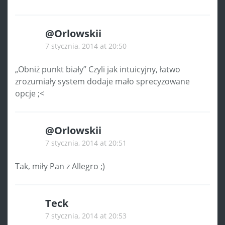
@Orlowskii
7 stycznia, 2014 at 20:50
„Obniż punkt biały” Czyli jak intuicyjny, łatwo
zrozumiały system dodaje mało sprecyzowane
opcje ;<
@Orlowskii
7 stycznia, 2014 at 20:51
Tak, miły Pan z Allegro ;)
Teck
7 stycznia, 2014 at 20:53