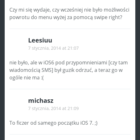
Czy mi się wydaje, czy wcześniej nie było możliwości
powrotu do menu wyżej za pomocą swipe right?
Leesiuu
7 stycznia, 2014 at 21:07
nie było, ale w iOS6 pod przypomnieniami [czy tam
wiadomością SMS] był guzik odrzuć, a teraz go w
ogóle nie ma :(
michasz
7 stycznia, 2014 at 21:09
To ficzer od samego początku iOS 7. ;)