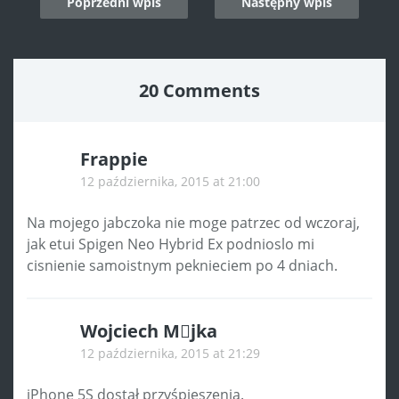
Poprzedni wpis
Następny wpis
navigation
20 Comments
Frappie
12 października, 2015 at 21:00
Na mojego jabczoka nie moge patrzec od wczoraj,
jak etui Spigen Neo Hybrid Ex podnioslo mi
cisnienie samoistnym peknieciem po 4 dniach.
Wojciech Mjka
12 października, 2015 at 21:29
iPhone 5S dostał przyśpieszenia.