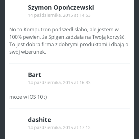
Szymon Opończewski
14 października, 2015 at 14:53
No to Komputron podszedł słabo, ale jestem w
100% pewien, że Spigen zadziała na Twoją korzyść.
To jest dobra firma z dobrymi produktami i dbają o
swój wizerunek.
Bart
14 października, 2015 at 16:33
moze w iOS 10 ;)
dashite
14 października, 2015 at 17:12