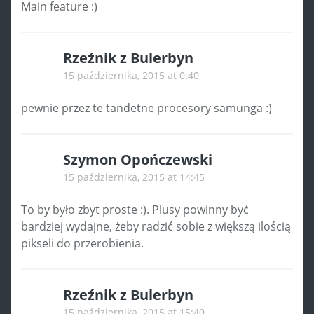
Main feature :)
Rzeźnik z Bulerbyn
15 października, 2015 at 0:40
pewnie przez te tandetne procesory samunga :)
Szymon Opończewski
15 października, 2015 at 14:45
To by było zbyt proste :). Plusy powinny być
bardziej wydajne, żeby radzić sobie z większą ilością
pikseli do przerobienia.
Rzeźnik z Bulerbyn
15 października, 2015 at 15:40