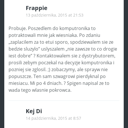
Frappie
13 października, 2015 at 21:53
Probuje. Poszedlem do komputronika to
potraktowali mnie jak wiesniaka. Po zdaniu
„zaplacilem za to etui sporo, spodziewalem sie ze
bedzie sluzylo” uslyszalem „nie zawsze to co drogie
iest dobre” ? Kontaktowalem sie z dystrybutorem,
prosili zebym poczekal na decyzje komputronika i
pozniej sie zglosil. ;) zobaczymy, ale sprayw nie
popuszcze. Ten sam szwagrowi pierdyknal po
miesiacu. Mi po 4 dniach. ? Spigen napisal ze to
wada tego wlasnie pokrowca.
Kej Di
14 października, 2015 at 8:57