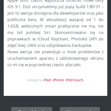
Apple dość często wypuszcza ostatnio nowe bety
iOS 9.1. Dziś otrzymaliśmy już piątą build 13B137 –
jest to wersja dostępna dla deweloperów oraz jako
publiczna beta. W aktualizacji ważącej od 1 do
1,6GB, widocznych zmian praktycznie nie ma, nie
ma też polskiej Siri. Skoncentrowano się na
poprawkach w iCloud Keychain, PhotoKit (API do
zdjęć live), UIKit oraz odzyskiwaniu backupów.
Nowa wersja nie powoduje u mnie problemów z
uruchamianiem aparatu z zablokowanego ekranu
co mi się w poprzedniej często zdarzało.
Kategoria
iPad
,
iPhone
,
iPod touch
.
Post