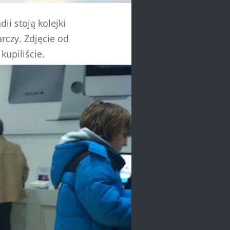
ii stoją kolejki
arczy. Zdjęcie od
kupiliście.