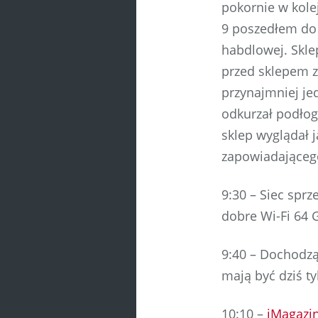
pokornie w kole
9 poszedłem do 
habdlowej. Skle
przed sklepem z
przynajmniej je
odkurzał podłog
sklep wyglądał 
zapowiadającego
9:30 – Siec spr
dobre Wi-Fi 64 G
9:40 – Dochodzą
mają być dziś tyl
10:10 –
iMagazi