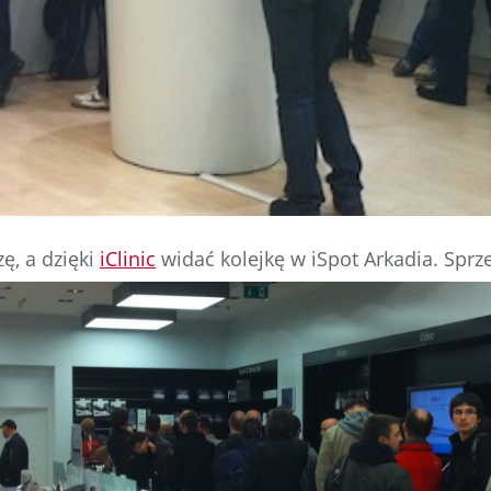
ę, a dzięki
iClinic
widać kolejkę w iSpot Arkadia. Sprze