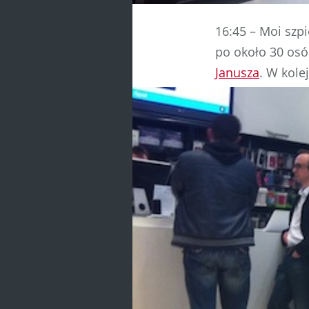
16:45 – Moi szpi
po około 30 osób
Janusza
. W kole