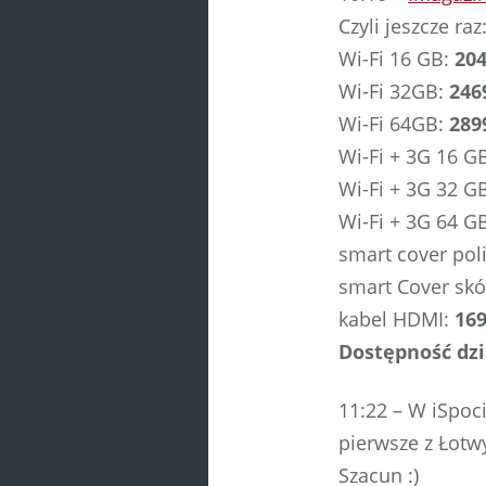
Czyli jeszcze raz
Wi-Fi 16 GB:
204
Wi-Fi 32GB:
246
Wi-Fi 64GB:
289
Wi-Fi + 3G 16 G
Wi-Fi + 3G 32 G
Wi-Fi + 3G 64 G
smart cover po
smart Cover sk
kabel HDMI:
169
Dostępność dzi
11:22 – W iSpoci
pierwsze z Łotwy
Szacun :)