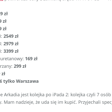
:
9 zł
9 zł
9 zł
B:
2549 zł
B:
2979 zł
B:
3399 zł
liuretanowy:
169 zł
órzany:
299 zł
 zł
ś tylko Warszawa
e Arkadia jest kolejka po iPada 2: kolejka czyli 7 osó
. Mam nadzieje, że uda się im kupić. Przyjechali spec