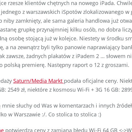
jce rzesze klientów chętnych na nowego iPada. Chwil
jednego z warszawskich iSpotów zlokalizowanego w g
p niby zamknięty, ale sama galeria handlowa już otwar
astanę grupkę przynajmniej kilku osób, no dobra licz
dną osobę stojącą już w kolejce. Niestety w środku sm
ę, a na zewnątrz byli tylko panowie naprawiający ba
jak zawsze, żadnych plakatów z iPadem 2 … słowem ni
 polską premierę. Następny raport o 12 z groszami.
zedaży
Saturn/Media Markt
podała oficjalne ceny. Niek
B: 2549 zł, niektóre z kosmosu Wi-Fi + 3G 16 GB: 2899
 mnie słuchy od Was w komentarzach i innych źródeł,
ko w Warszawie :/. Co stolica to stolica :)
ne
potwierdza ceny z zamianą błędu Wi-Fi 64 GB <->Wi