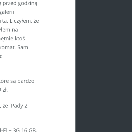
ę przed godziną
alerii
ta. Liczyłem, że
yłem na
ętnie ktoś
nkomat. Sam
c
tóre są bardzo
 zł.
 że iPady 2
-Fi + 3G 16 GB.