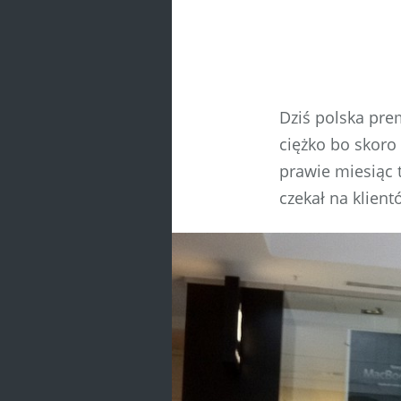
Dziś polska prem
ciężko bo skoro
prawie miesiąc t
czekał na klient