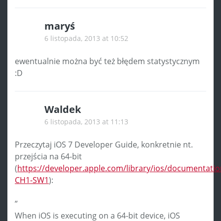
maryś
6 listopada, 2013 at 10:52
ewentualnie można być też błędem statystycznym
:D
Waldek
6 listopada, 2013 at 11:13
Przeczytaj iOS 7 Developer Guide, konkretnie nt.
przejścia na 64-bit
(
https://developer.apple.com/library/ios/documentati
CH1-SW1
):
”
When iOS is executing on a 64-bit device, iOS