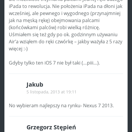
iPada to rewolucja. Nie położenia iPada na dłoni jak
wcześniej, ale pewnego i wygodnego (przynajmniej
jak na męską rękę) obejmowania palcami
(końcówkami palców) robi wielką różnicę.
Uśmiałem się też gdy po ok. godzinnym używaniu
Air’a wziąłem do ręki czwórkę – jakby ważyła z 5 razy
więcej :-)
Gdyby tylko ten iOS 7 nie był taki (…piii…).
Jakub
5 listopada, 2013 at 19:11
No wybieram najlepszy na rynku- Nexus 7 2013.
Grzegorz Stępień