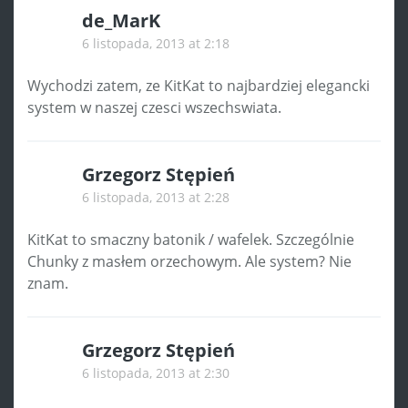
de_MarK
6 listopada, 2013 at 2:18
Wychodzi zatem, ze KitKat to najbardziej elegancki
system w naszej czesci wszechswiata.
Grzegorz Stępień
6 listopada, 2013 at 2:28
KitKat to smaczny batonik / wafelek. Szczególnie
Chunky z masłem orzechowym. Ale system? Nie
znam.
Grzegorz Stępień
6 listopada, 2013 at 2:30