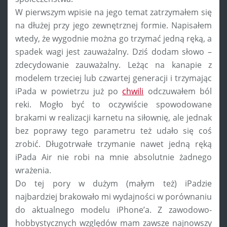
W pierwszym wpisie na jego temat zatrzymałem się
na dłużej przy jego zewnętrznej formie. Napisałem
wtedy, że wygodnie można go trzymać jedną ręką, a
spadek wagi jest zauważalny. Dziś dodam słowo –
zdecydowanie zauważalny. Leżąc na kanapie z
modelem trzeciej lub czwartej generacji i trzymając
iPada w powietrzu już po
chwili
odczuwałem ból
reki. Mogło być to oczywiście spowodowane
brakami w realizacji karnetu na siłownię, ale jednak
bez poprawy tego parametru też udało się coś
zrobić. Długotrwałe trzymanie nawet jedną ręką
iPada Air nie robi na mnie absolutnie żadnego
wrażenia.
Do tej pory w dużym (małym też) iPadzie
najbardziej brakowało mi wydajności w porównaniu
do aktualnego modelu iPhone’a. Z zawodowo-
hobbystycznych względów mam zawsze najnowszy