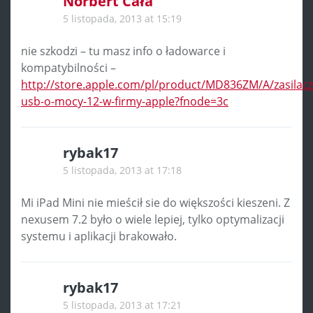
Norbert Cała
5 listopada, 2013 at 15:19
nie szkodzi – tu masz info o ładowarce i
kompatybilności –
http://store.apple.com/pl/product/MD836ZM/A/zasilacz
usb-o-mocy-12-w-firmy-apple?fnode=3c
rybak17
5 listopada, 2013 at 17:18
Mi iPad Mini nie mieścił sie do większości kieszeni. Z
nexusem 7.2 było o wiele lepiej, tylko optymalizacji
systemu i aplikacji brakowało.
rybak17
5 listopada, 2013 at 17:21