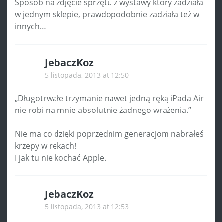
Sposób na zdjęcie sprzętu z wystawy który zadziała
w jednym sklepie, prawdopodobnie zadziała też w
innych…
JebaczKoz
5 listopada, 2013 at 12:50
„Długotrwałe trzymanie nawet jedną ręką iPada Air
nie robi na mnie absolutnie żadnego wrażenia.”
Nie ma co dzięki poprzednim generacjom nabrałeś
krzepy w rekach!
I jak tu nie kochać Apple.
JebaczKoz
5 listopada, 2013 at 12:53