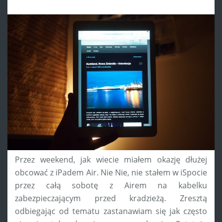
Przez weekend, jak wiecie miałem okazję dłużej
obcować z iPadem Air. Nie Nie, nie stałem w iSpocie
przez całą sobotę z Airem na kabelku
zabezpieczającym przed kradzieżą. Zresztą
odbiegając od tematu zastanawiam się jak często