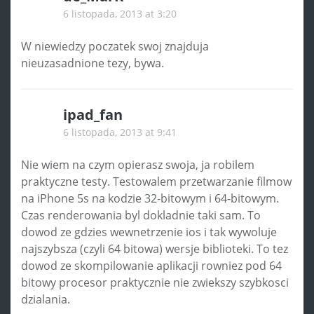
6 listopada, 2013 at 3:20
W niewiedzy poczatek swoj znajduja
nieuzasadnione tezy, bywa.
ipad_fan
6 listopada, 2013 at 9:41
Nie wiem na czym opierasz swoja, ja robilem
praktyczne testy. Testowalem przetwarzanie filmow
na iPhone 5s na kodzie 32-bitowym i 64-bitowym.
Czas renderowania byl dokladnie taki sam. To
dowod ze gdzies wewnetrzenie ios i tak wywoluje
najszybsza (czyli 64 bitowa) wersje biblioteki. To tez
dowod ze skompilowanie aplikacji rowniez pod 64
bitowy procesor praktycznie nie zwiekszy szybkosci
dzialania.