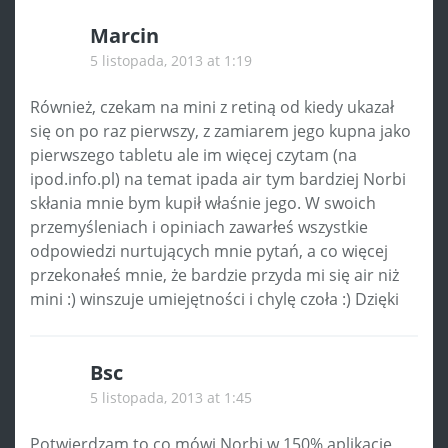
Marcin
5 listopada, 2013 at 1:19
Również, czekam na mini z retiną od kiedy ukazał
się on po raz pierwszy, z zamiarem jego kupna jako
pierwszego tabletu ale im więcej czytam (na
ipod.info.pl) na temat ipada air tym bardziej Norbi
skłania mnie bym kupił właśnie jego. W swoich
przemyśleniach i opiniach zawarłeś wszystkie
odpowiedzi nurtujących mnie pytań, a co więcej
przekonałeś mnie, że bardzie przyda mi się air niż
mini :) winszuje umiejętności i chylę czoła :) Dzięki
Bsc
5 listopada, 2013 at 1:45
Potwierdzam to co mówi Norbi w 150% aplikacje