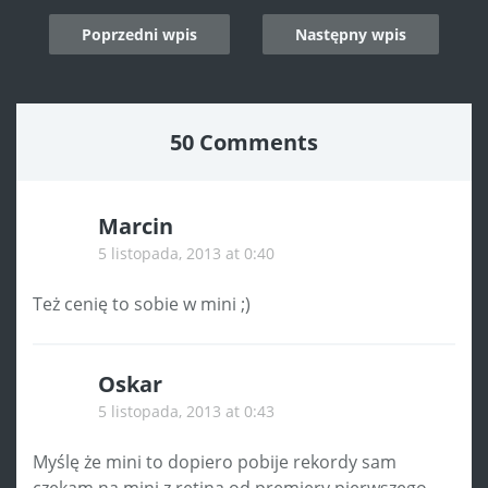
Post
Poprzedni wpis
Następny wpis
navigation
50 Comments
Marcin
5 listopada, 2013 at 0:40
Też cenię to sobie w mini ;)
Oskar
5 listopada, 2013 at 0:43
Myślę że mini to dopiero pobije rekordy sam
czekam na mini z retiną od premiery pierwszego