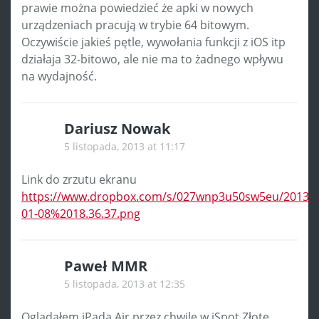
prawie można powiedzieć że apki w nowych
urządzeniach pracują w trybie 64 bitowym.
Oczywiście jakieś pętle, wywołania funkcji z iOS itp
działaja 32-bitowo, ale nie ma to żadnego wpływu
na wydajność.
Dariusz Nowak
5 listopada, 2013 at 11:17
Link do zrzutu ekranu
https://www.dropbox.com/s/027wnp3u50sw5eu/2013-
01-08%2018.36.37.png
Paweł MMR
5 listopada, 2013 at 12:35
Oglądałem iPada Air przez chwilę w iSpot Złote