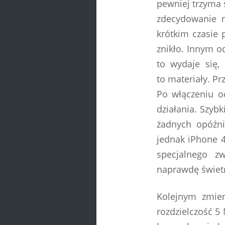
pewniej trzyma 
zdecydowanie n
krótkim czasie 
znikło. Innym o
to wydaje się,
to materiały. Pr
Po włączeniu o
działania. Szyb
żadnych opóźni
jednak iPhone 4
specjalnego zw
naprawdę świet
Kolejnym zmie
rozdzielczość 5