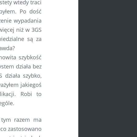
tety wtedy traci
zbyłem. Po dość
ażenie wypadania
więcej niż w 3GS
iedzialne są za
prawda?
mowita szybkość
ystem działa bez
 działa szybko,
ważyłem jakiegoś
ikacji. Robi to
ególe.
y tym razem ma
o co zastosowano