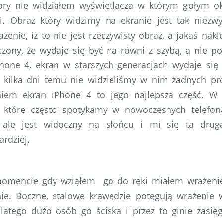
ory nie widziałem wyświetlacza w którym gołym 
li. Obraz który widzimy na ekranie jest tak niezw
enie, iż to nie jest rzeczywisty obraz, a jakaś nak
czony, że wydaje się być na równi z szybą, a nie po
hone 4, ekran w starszych generacjach wydaje się b
ze kilka dni temu nie widzieliśmy w nim żadnych 
niem ekran iPhone 4 to jego najlepsza część. W 
 które często spotykamy w nowoczesnych telefon
i, ale jest widoczny na słońcu i mi się ta dru
rdziej.
mencie gdy wziąłem go do ręki miałem wrażenie,
ie. Boczne, stalowe krawędzie potęgują wrażenie 
dlatego dużo osób go ściska i przez to ginie zasię