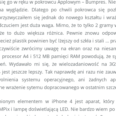
się go w ręku w pokrowcu Applowym – Bumpres. Nies
a wyglądzie. Dlatego po chwili pokrowca się po
przyzwyczaiłem się jednak do nowego kształtu i wr
dczuciem jest duża waga. Mimo, że to tylko 2 gramy 
 że to dużo większa różnica. Pewnie znowu odpow
zecież plastik powinien być lżejszy od szkła i stali … 
czywiście zwrócimy uwagę na ekran oraz na niesa
ki procesor A4 i 512 MB pamięci RAM powodują, że s
eń. Wydawało mi się, że wielozadaniowość na 3GS
 jest jeszcze lepszy. Tak naprawdę ani razu nie zau
olnienia systemu operacyjnego, ani żadnych apl
ne wrażenie sytemu dopracowanego w ostatnim szcz
nionym elementem w iPhone 4 jest aparat, któr
 MPix i lampę doświetlającą LED. Nie bardzo wiem p