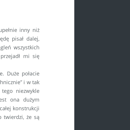
pełnie inny niż
dę pisał dalej,
gleń wszystkich
przejadł mi się
e. Duże połacie
nicznie” i w tak
tego niezwykle
jest ona dużym
ałej konstrukcji
 twierdzi, że są