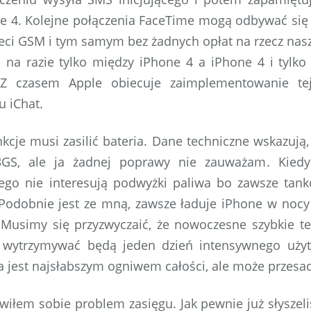
ne 4. Kolejne połączenia FaceTime mogą odbywać się
eci GSM i tym samym bez żadnych opłat na rzecz nas
 na razie tylko między iPhone 4 a iPhone 4 i tylk
. Z czasem Apple obiecuje zaimplementowanie tej
 iChat.
nkcje musi zasilić bateria. Dane techniczne wskazują
3GS, ale ja żadnej poprawy nie zauważam. Kied
jego nie interesują podwyżki paliwa bo zawsze tank
Podobnie jest ze mną, zawsze ładuje iPhone w nocy 
 Musimy się przyzwyczaić, że nowoczesne szybkie te
 wytrzymywać będą jeden dzień intensywnego uży
ia jest najsłabszym ogniwem całości, ale może przes
wiłem sobie problem zasięgu. Jak pewnie już słyszeli