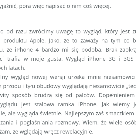
yjaźnić, pora więc napisać o nim coś więcej.
o od razu zwrócimy uwagę to wygląd, który jest zu
 produktu Apple. Jako, że to zaważy na tym co bę
, że iPhone 4 bardzo mi się podoba. Brak zaokrą
ci trafia w moje gusta. Wygląd iPhone 3G i 3GS 
ch latach.
rialny wygląd nowej wersji urzeka mnie niesamowici
 z przodu i tyłu obudowy wyglądają niesamowicie „tech
ity sposób brudzą się od palców. Dopełnieniem 
wyglądu jest stalowa ramka iPhone. Jak wiemy 
, ale wygląda świetnie. Najlepszym zaś smaczkiem c
szania i pogłaśniania rozmowy. Wiem, że wiele osób
ażam, że wglądają wręcz rewelacyjnie.