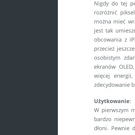
Nigdy do tej p
rozróżnić pikse
można mieć wraż
jest tak umiesz
obcowania z iP
przecież jeszc
osobistym zda
ekranów OLED,
więcej energi
zdecydowanie ba
Użytkowanie
:
W pierwszym mo
bardzo niepewn
dłoni. Pewnie 