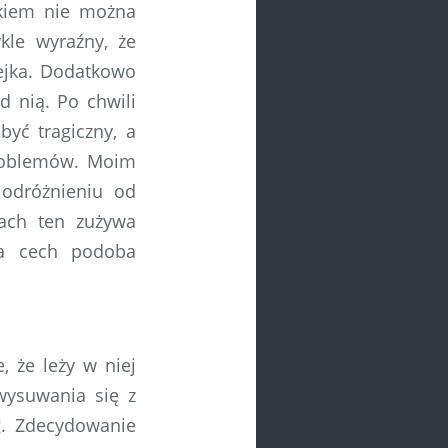
okiem nie można
ykle wyraźny, że
lejka. Dodatkowo
d nią. Po chwili
yć tragiczny, a
problemów. Moim
odróżnieniu od
ach ten zużywa
ga cech podoba
 że leży w niej
wysuwania się z
g. Zdecydowanie