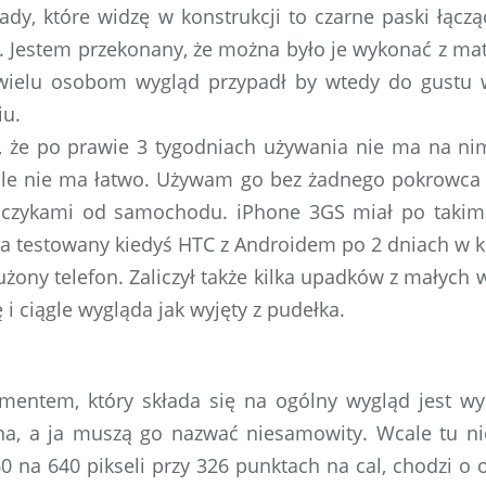
wady, które widzę w konstrukcji to czarne paski łącz
 Jestem przekonany, że można było je wykonać z mat
wielu osobom wygląd przypadł by wtedy do gustu
iu.
 że po prawie 3 tygodniach używania nie ma na nim
le nie ma łatwo. Używam go bez żadnego pokrowca i 
luczykami od samochodu. iPhone 3GS miał po takim 
 a testowany kiedyś HTC z Androidem po 2 dniach w k
żony telefon. Zaliczył także kilka upadków z małych w
 i ciągle wygląda jak wyjęty z pudełka.
mentem, który składa się na ogólny wygląd jest wyś
na, a ja muszą go nazwać niesamowity. Wcale tu ni
60 na 640 pikseli przy 326 punktach na cal, chodzi o 