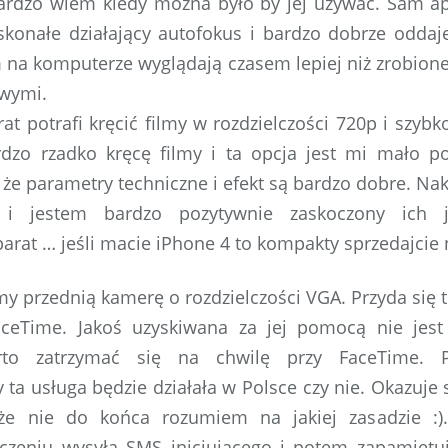
ardzo wiem kiedy można było by jej używać. Sam apa
konałe działający autofokus i bardzo dobrze oddaje
 na komputerze wyglądają czasem lepiej niż zrobio
owymi.
t potrafi kręcić filmy w rozdzielczości 720p i szybko
rdzo rzadko kręcę filmy i ta opcja jest mi mało po
, że parametry techniczne i efekt są bardzo dobre. Na
w i jestem bardzo pozytywnie zaskoczony ich j
at … jeśli macie iPhone 4 to kompakty sprzedajcie n
przednią kamerę o rozdzielczości VGA. Przyda się 
eTime. Jakoś uzyskiwana za jej pomocą nie jest 
rto zatrzymać się na chwilę przy FaceTime. 
 ta usługa będzie działała w Polsce czy nie. Okazuje si
 że nie do końca rozumiem na jakiej zasadzie :)
czeniu wysyła SMS inicjującego i potem zapamiętuj