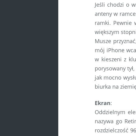
Jeśli chodzi o 
anteny w ramce.
ramki. Pewnie 
większym stopn
Musze przyznać,
mój iPhone wca
w kieszeni z k
porysowany tył,
jak mocno wysłu
biurka na ziemię
Ekran
:
Oddzielnym ele
nazywa go Reti
rozdzielczość 9