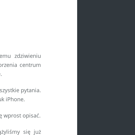
emu zdziwieniu
orzenia centrum
.
zystkie pytania.
uk iPhone.
ię wprost opisać.
yliśmy się już