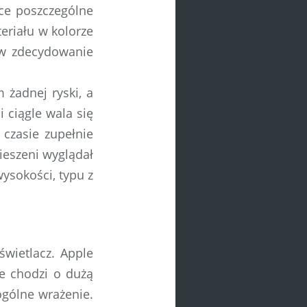
ące poszczególne
eriału w kolorze
 w zdecydowanie
 żadnej ryski, a
ciągle wala się
czasie zupełnie
ieszeni wyglądał
ysokości, typu z
wietlacz. Apple
e chodzi o dużą
ogólne wrażenie.