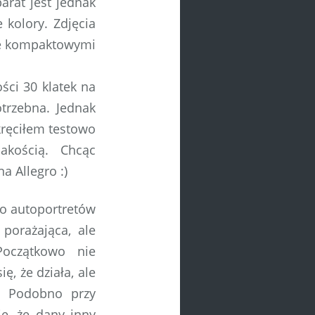
rat jest jednak
 kolory. Zdjęcia
ne kompaktowymi
ści 30 klatek na
trzebna. Jednak
kręciłem testowo
akością. Chcąc
a Allegro :)
to autoportretów
porażająca, ale
Początkowo nie
ę, że działa, ale
. Podobno przy
e, że dany inny