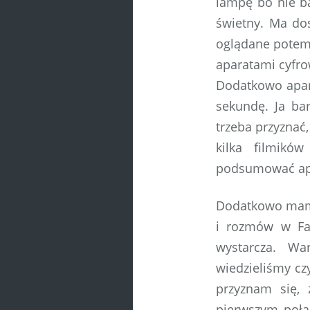
lampę bo nie b
świetny. Ma dos
oglądane potem
aparatami cyfr
Dodatkowo apara
sekundę. Ja ba
trzeba przyznać
kilka filmikó
podsumować apar
Dodatkowo mamy 
i rozmów w Fac
wystarcza. Wa
wiedzieliśmy czy
przyznam się,
pierwszym połą