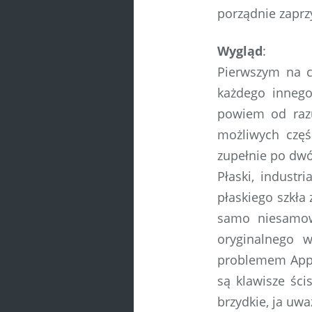
porządnie zaprz
Wygląd
:
Pierwszym na c
każdego innego
powiem od razu
możliwych częś
zupełnie po dwó
Płaski, indust
płaskiego szkła
samo niesamow
oryginalnego 
problemem Apple
są klawisze ści
brzydkie, ja uw