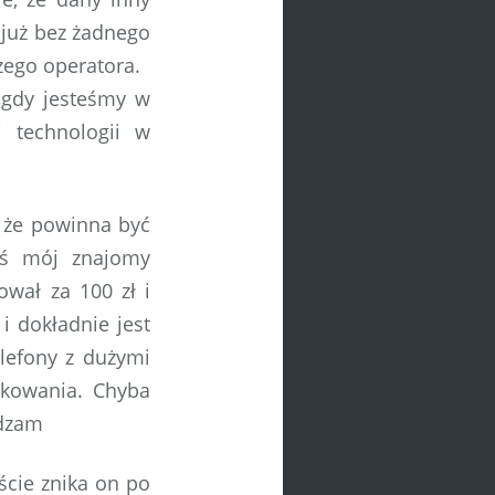
 już bez żadnego
zego operatora.
o gdy jesteśmy w
 technologii w
, że powinna być
yś mój znajomy
ował za 100 zł i
i dokładnie jest
lefony z dużymi
tkowania. Chyba
adzam
ście znika on po