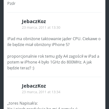
Pzdr
JebaczKoz
23 marca, 2011 at 13:30
iPad ma obniżone taktowanie jąder CPU. Ciekawe o
ile będzie miał obniżony iPhone 5?
proporcjonalnie rok temu gdy A4 zagościł w iPad a
potem w iPhone 4 było 1GHz do 800MHz. A jak
będzie teraz? :)
JebaczKoz
23 marca, 2011 at 13:34
„tores Napisał/a:
No i niech produkują bo mi 4 zamula ;)