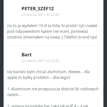
PETER_SZEF12
22 marca, 2011 at 22:06
no to ja wydałem 10 zł za folię 3x przód i tył i nawet
pod odpowiednim kątem nie mam, ponieważ
ostatnio zmieniałem na nową :) Telefon brand nju!
Bart
22 marca, 2011 at 22:06
tez bardzo bym chcial aluminium. Aleeee… dla
apple to bylby problem – dlaczego?
1. Aluminium nie przepuszcza dobrze fal radiowych
zatem…
2. antena musialaby byc taka jak w iP 4 – a jak