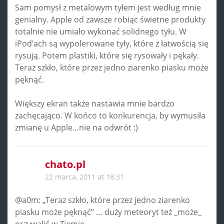
Sam pomysł z metalowym tyłem jest według mnie
genialny. Apple od zawsze robiąc świetne produkty
totalnie nie umiało wykonać solidnego tyłu. W
iPod’ach są wypolerowane tyły, które z łatwością się
rysują. Potem plastiki, które się rysowały i pękały.
Teraz szkło, które przez jedno ziarenko piasku może
pęknąć.
Większy ekran także nastawia mnie bardzo
zachęcająco. W końco to konkurencja, by wymusiła
zmianę u Apple…nie na odwrót :)
chato.pl
22 marca, 2011 at 18:31
@a0m: „Teraz szkło, które przez jedno ziarenko
piasku może pęknąć” … duży meteoryt też _może_
przywalić w Ziemię.