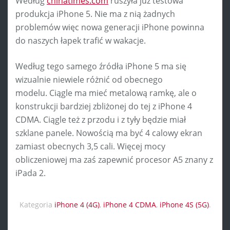
Według
chinatimes.com
ruszyła już testowa
produkcja iPhone 5. Nie ma z nią żadnych
problemów więc nowa generacji iPhone powinna
do naszych łapek trafić w wakacje.
Według tego samego źródła iPhone 5 ma się
wizualnie niewiele różnić od obecnego
modelu. Ciągle ma mieć metalową ramkę, ale o
konstrukcji bardziej zbliżonej do tej z iPhone 4
CDMA. Ciągle też z przodu i z tyły będzie miał
szklane panele. Nowością ma być 4 calowy ekran
zamiast obecnych 3,5 cali. Więcej mocy
obliczeniowej ma zaś zapewnić procesor A5 znany z
iPada 2.
Kategoria
iPhone 4 (4G)
,
iPhone 4 CDMA
,
iPhone 4S (5G)
.