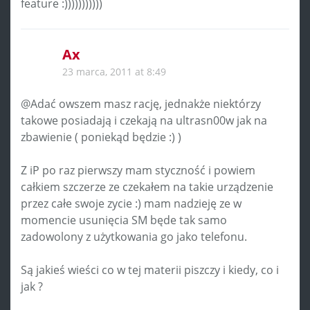
feature :)))))))))))
Ax
23 marca, 2011 at 8:49
@Adać owszem masz rację, jednakże niektórzy
takowe posiadają i czekają na ultrasn00w jak na
zbawienie ( poniekąd będzie :) )
Z iP po raz pierwszy mam styczność i powiem
całkiem szczerze ze czekałem na takie urządzenie
przez całe swoje zycie :) mam nadzieję ze w
momencie usunięcia SM będe tak samo
zadowolony z użytkowania go jako telefonu.
Są jakieś wieści co w tej materii piszczy i kiedy, co i
jak ?