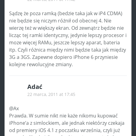
Sądzę że poza ramką (bedzie taka jak w iP4 CDMA)
nie będzie się niczym różnił od obecnej 4. Nie
wierzę też w większy ekran. Od zewnątrz będzie nie
licząc tej ramki identyczny, jedynie lepszy procesor i
moze więcej RAMu, jeszcze lepszy aparat, bateria
itp. Czyli różnica między nimi będzie taka jak między
3G a 3GS. Zapewne dopiero iPhone 6 przyniesie
kolejne rewolucyjne zmiany.
Adać
22 marca, 2011 at 17:45
@Ax
Prawda. W sumie nikt nie każe nikomu kupować
iPhone’a z simlockiem, ale jednak niektórzy czekaja
od premiery iOS 4.1 z poczatku września, czyli już