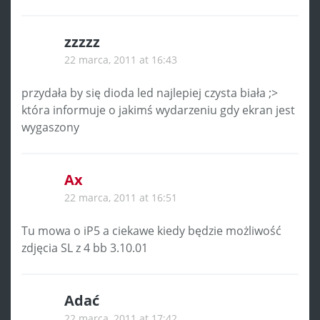
zzzzz
22 marca, 2011 at 16:43
przydała by się dioda led najlepiej czysta biała ;>
która informuje o jakimś wydarzeniu gdy ekran jest
wygaszony
Ax
22 marca, 2011 at 16:51
Tu mowa o iP5 a ciekawe kiedy będzie możliwość
zdjęcia SL z 4 bb 3.10.01
Adać
22 marca, 2011 at 17:42