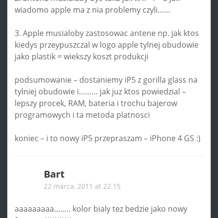
wiadomo apple ma z nia problemy czyli……
3. Apple musialoby zastosowac antene np. jak ktos
kiedys przeypuszczal w logo apple tylnej obudowie
jako plastik = wiekszy koszt produkcji
podsumowanie – dostaniemy iP5 z gorilla glass na
tylniej obudowie i……… jak juz ktos powiedzial –
lepszy procek, RAM, bateria i trochu bajerow
programowych i ta metoda platnosci
koniec – i to nowy iP5 przepraszam – iPhone 4 GS :)
Bart
22 marca, 2011 at 22:15
aaaaaaaaa…….. kolor bialy tez bedzie jako nowy