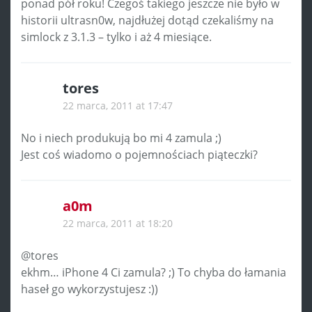
ponad pół roku! Czegoś takiego jeszcze nie było w
historii ultrasn0w, najdłużej dotąd czekaliśmy na
simlock z 3.1.3 – tylko i aż 4 miesiące.
tores
22 marca, 2011 at 17:47
No i niech produkują bo mi 4 zamula ;)
Jest coś wiadomo o pojemnościach piąteczki?
a0m
22 marca, 2011 at 18:20
@tores
ekhm… iPhone 4 Ci zamula? ;) To chyba do łamania
haseł go wykorzystujesz :))