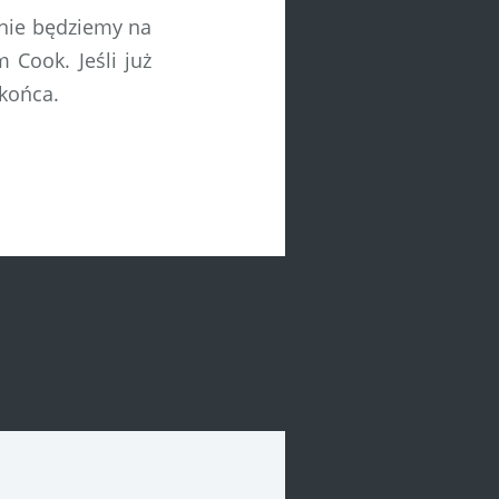
 nie będziemy na
 Cook. Jeśli już
końca.