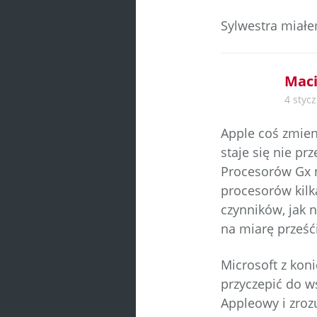
Sylwestra miałem
Maci
4 stycz
Apple coś zmien
staje się nie p
Procesorów Gx n
procesorów kilk
czynników, jak n
na miarę prześći
Microsoft z kon
przyczepić do w
Appleowy i zroz