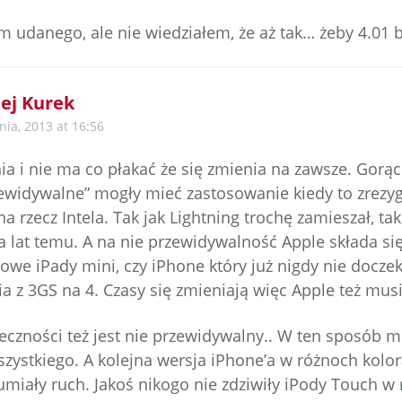
 udanego, ale nie wiedziałem, że aż tak… żeby 4.01 był
ej Kurek
nia, 2013 at 16:56
ia i nie ma co płakać że się zmienia na zawsze. Gorą
rzewidywalne” mogły mieć zastosowanie kiedy to zrez
a rzecz Intela. Tak jak Lightning trochę zamieszał, t
a lat temu. A na nie przewidywalność Apple składa się
owe iPady mini, czy iPhone który już nigdy nie doczek
a z 3GS na 4. Czasy się zmieniają więc Apple też musi
ieczności też jest nie przewidywalny.. W ten sposób m
szystkiego. A kolejna wersja iPhone’a w różnoch kolo
umiały ruch. Jakoś nikogo nie zdziwiły iPody Touch w