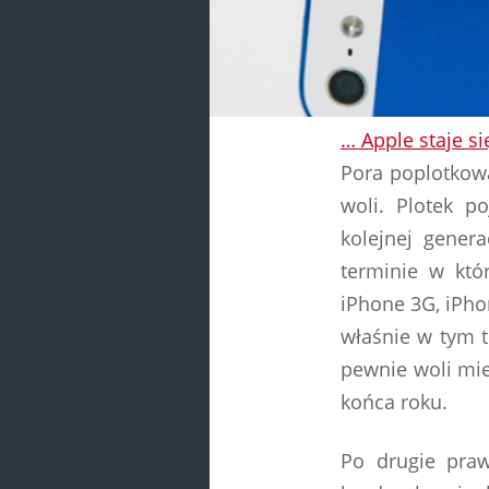
… Apple staje s
Pora poplotkowa
woli. Plotek p
kolejnej gener
terminie w któ
iPhone 3G, iPho
właśnie w tym t
pewnie woli mi
końca roku.
Po drugie pra