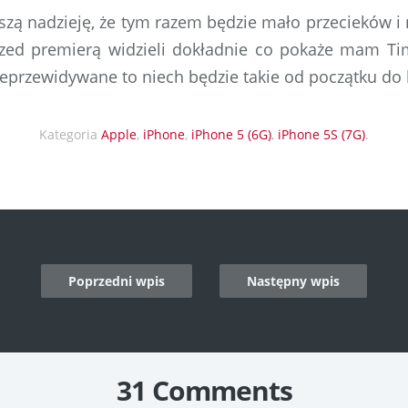
zą nadzieję, że tym razem będzie mało przecieków i
rzed premierą widzieli dokładnie co pokaże mam Tim
eprzewidywane to niech będzie takie od początku do 
Kategoria
Apple
,
iPhone
,
iPhone 5 (6G)
,
iPhone 5S (7G)
.
Poprzedni wpis
Następny wpis
n
31 Comments