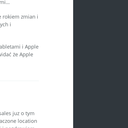
ami…
e rokiem zmian i
ych i
abletami i Apple
widać że Apple
sales juz o tym
laczone location