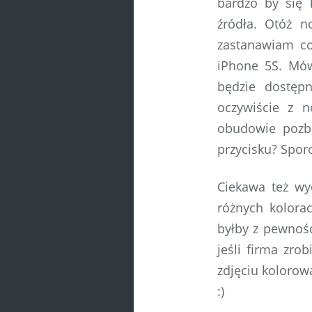
bardzo by się 
źródła. Otóż 
zastanawiam co
iPhone 5S. Mów
będzie dostęp
oczywiście z 
obudowie pozba
przycisku? Spor
Ciekawa też w
różnych kolora
byłby z pewnośc
jeśli firma zro
zdjęciu kolorow
:)