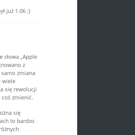
 już 1.06 ;)
ce słowa „Apple
ygnowano z
ak samo zmiana
 wiele
a się rewolucji
 coś zmienić.
ożna się
rach to bardzo
 różnych