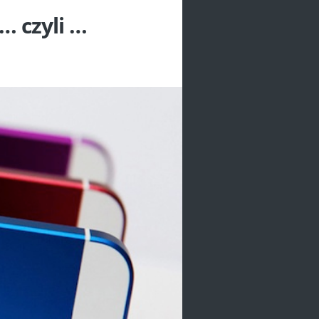
… czyli …