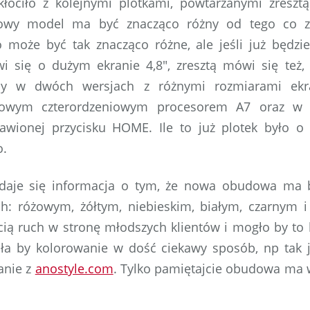
kłóciło z kolejnymi plotkami, powtarzanymi zreszt
nowy model ma być znacząco różny od tego co 
 może być tak znacząco różne, ale jeśli już będzi
i się o dużym ekranie 4,8″, zresztą mówi się też
ny w dwóch wersjach z różnymi rozmiarami ek
nowym czterordzeniowym procesorem A7 oraz w 
wionej przycisku HOME. Ile to już plotek było o 
o.
ydaje się informacja o tym, że nowa obudowa ma 
ch: różowym, żółtym, niebieskim, białym, czarnym 
ią ruch w stronę młodszych klientów i mogło by to 
biła by kolorowanie w dość ciekawy sposób, np tak
anie z
anostyle.com
. Tylko pamiętajcie obudowa ma 