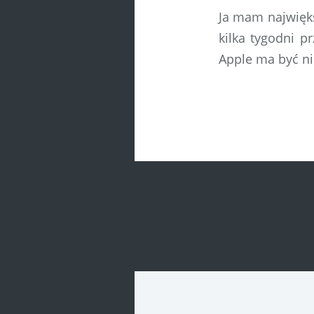
Ja mam najwięks
kilka tygodni p
Apple ma być ni
Post
navigatio