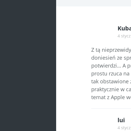
Kub
4 stycz
Z tą nieprzewid
doniesień ze spr
potwierdzi… A p
prostu rzuca na 
tak obstawione 
praktycznie w c
temat z Apple w
lui
4 stycz