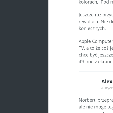
kolorach, iPod 
Jeszcze raz przy
rewolucji. Nie d
koniecznych.
Apple Computer 
TV, a to że coś 
chce być jeszcze
iPhone z ekrane
Alex
4 stycz
Norbert, przepra
ale nie moge teg