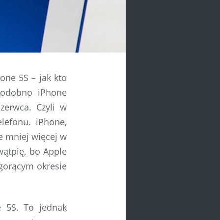
one 5S – jak kto
 Podobno iPhone
zerwca. Czyli w
lefonu. iPhone,
e mniej więcej w
wątpię, bo Apple
gorącym okresie
 5S. To jednak