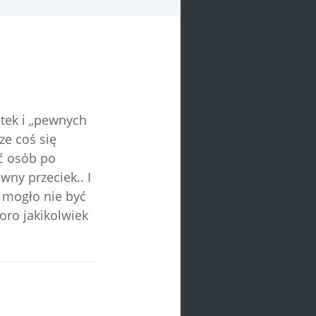
otek i „pewnych
ze coś się
ć osób po
wny przeciek.. I
 mogło nie być
oro jakikolwiek