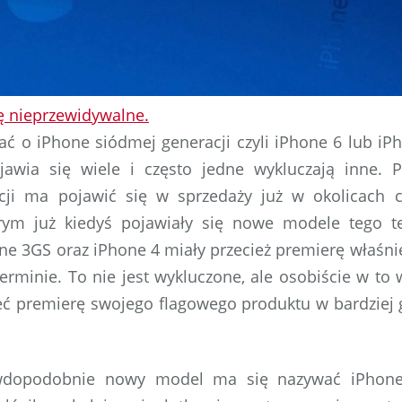
ię nieprzewidywalne.
ć o iPhone siódmej generacji czyli iPhone 6 lub iPh
ojawia się wiele i często jedne wykluczają inne.
acji ma pojawić się w sprzedaży już w okolicach c
rym już kiedyś pojawiały się nowe modele tego te
ne 3GS oraz iPhone 4 miały przecież premierę właśni
erminie. To nie jest wykluczone, ale osobiście w to 
eć premierę swojego flagowego produktu w bardziej 
wdopodobnie nowy model ma się nazywać iPhone