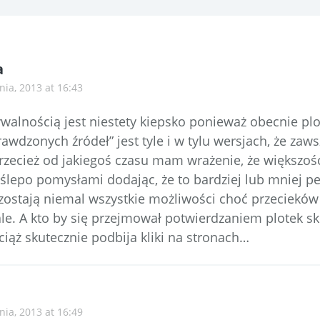
a
nia, 2013 at 16:43
ywalnością jest niestety kiepsko ponieważ obecnie pl
awdzonych źródeł” jest tyle i w tylu wersjach, że zaws
rzecież od jakiegoś czasu mam wrażenie, że większoś
ślepo pomysłami dodając, że to bardziej lub mniej pe
zostają niemal wszystkie możliwości choć przecieków
ale. A kto by się przejmował potwierdzaniem plotek sk
ciąż skutecznie podbija kliki na stronach…
nia, 2013 at 16:49