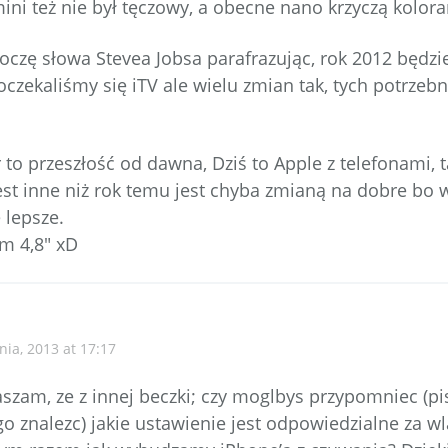
mini też nie był tęczowy, a obecne nano krzyczą kolor
toczę słowa Stevea Jobsa parafrazując, rok 2012 będzi
oczekaliśmy się iTV ale wielu zmian tak, tych potrzebn
to przeszłość od dawna, Dziś to Apple z telefonami, t
jest inne niż rok temu jest chyba zmianą na dobre bo 
 lepsze.
m 4,8″ xD
nia, 2013 at 17:17
szam, ze z innej beczki; czy moglbys przypomniec (pi
o znalezc) jakie ustawienie jest odpowiedzialne za w