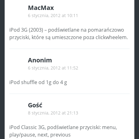
MacMax
6 stycznia, 2012 at 10:11
iPod 3G (2003) – podświetlane na pomarańczowo
przyciski, które są umieszczone poza clickwheelem.
Anonim
6 stycznia, 2012 at 11:52
iPod shuffle od 1g do 4 g
Gość
8 stycznia, 2012 at 21:13
iPod Classic 3G, podświetlane przyciski: menu,
play/pause, next, previous