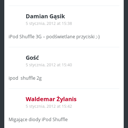
Damian Gąsik
5 stycznia, 2012 at 15:38
iPod Shuffle 3G – podświetlane przyciski ;-)
Gość
5 stycznia, 2012 at 15:40
ipod shuffle 2g
Waldemar Żylanis
5 stycznia, 2012 at 15:42
Migające diody iPod Shuffle