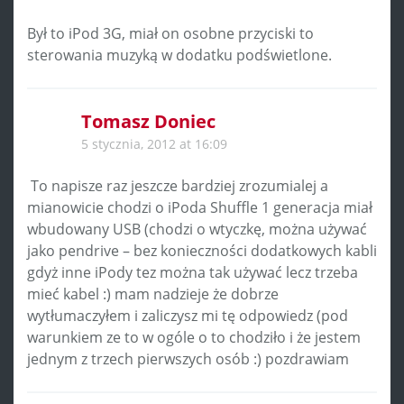
Był to iPod 3G, miał on osobne przyciski to
sterowania muzyką w dodatku podświetlone.
Tomasz Doniec
5 stycznia, 2012 at 16:09
To napisze raz jeszcze bardziej zrozumialej a
mianowicie chodzi o iPoda Shuffle 1 generacja miał
wbudowany USB (chodzi o wtyczkę, można używać
jako pendrive – bez konieczności dodatkowych kabli
gdyż inne iPody tez można tak używać lecz trzeba
mieć kabel :) mam nadzieje że dobrze
wytłumaczyłem i zaliczysz mi tę odpowiedz (pod
warunkiem ze to w ogóle o to chodziło i że jestem
jednym z trzech pierwszych osób :) pozdrawiam