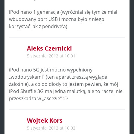
iPod nano 1 generacja (wyróżniał się tym że miał
wbudowany port USB i można było z niego
korzystać jak z pendrive’a)
Aleks Czernicki
5 stycznia, 2012 at 16:01
iPod nano 5G jest mocno wypełniony
„wodotryskami” (ten aparat zresztą wygląda
żałośnie), a co do diody to jestem pewien, że mój
iPod Shuffle 3G ma jedną malutką, ale to raczej nie
przeszkadza w „ascezie” :D
Wojtek Kors
5 stycznia, 2012 at 16:02