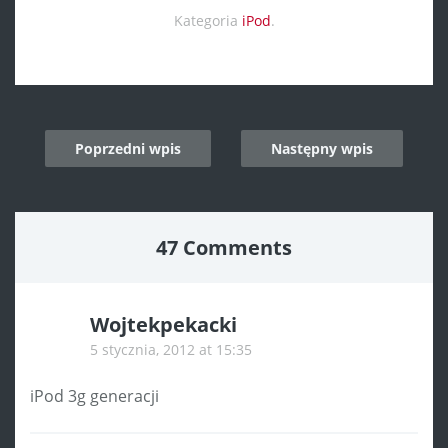
Kategoria
iPod
.
Post
Poprzedni wpis
Następny wpis
navigation
47 Comments
Wojtekpekacki
5 stycznia, 2012 at 15:35
iPod 3g generacji