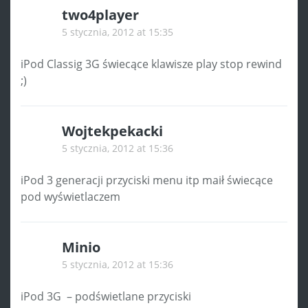
two4player
5 stycznia, 2012 at 15:35
iPod Classig 3G świecące klawisze play stop rewind
;)
Wojtekpekacki
5 stycznia, 2012 at 15:36
iPod 3 generacji przyciski menu itp maił świecące
pod wyświetlaczem
Minio
5 stycznia, 2012 at 15:36
iPod 3G – podświetlane przyciski