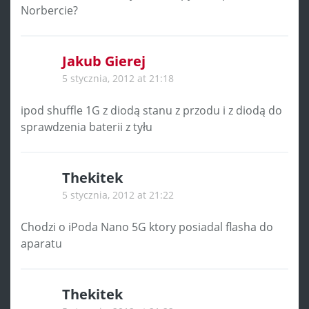
Norbercie?
Jakub Gierej
5 stycznia, 2012 at 21:18
ipod shuffle 1G z diodą stanu z przodu i z diodą do
sprawdzenia baterii z tyłu
Thekitek
5 stycznia, 2012 at 21:22
Chodzi o iPoda Nano 5G ktory posiadal flasha do
aparatu
Thekitek