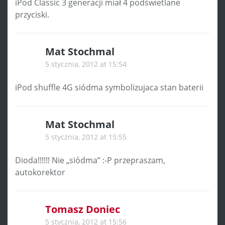
iPod Classic 3 generacji miał 4 podświetlane
przyciski.
Mat Stochmal
5 stycznia, 2012 at 15:54
iPod shuffle 4G siódma symbolizujaca stan baterii
Mat Stochmal
5 stycznia, 2012 at 15:55
Dioda!!!!!! Nie „siódma” :-P przepraszam,
autokorektor
Tomasz Doniec
5 stycznia, 2012 at 15:56