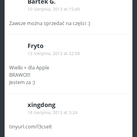
Bartek G.
10 sierpnia, 2013 at 15:49
Zawsze można sprzedać na części :)
Fryto
13 sierpnia, 2013 at 22:58
Wielki + dla Apple
BRAWO!!!
Jestem za :)
xingdong
18 sierpnia, 2013 at 3:24
tinyurl.com/l3cselt