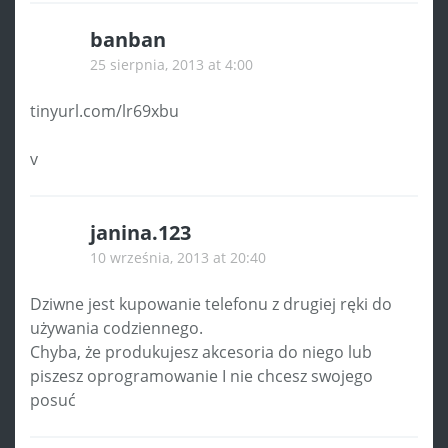
banban
25 sierpnia, 2013 at 4:00
tinyurl.com/lr69xbu
v
janina.123
10 września, 2013 at 20:40
Dziwne jest kupowanie telefonu z drugiej ręki do
używania codziennego.
Chyba, że produkujesz akcesoria do niego lub
piszesz oprogramowanie I nie chcesz swojego
posuć