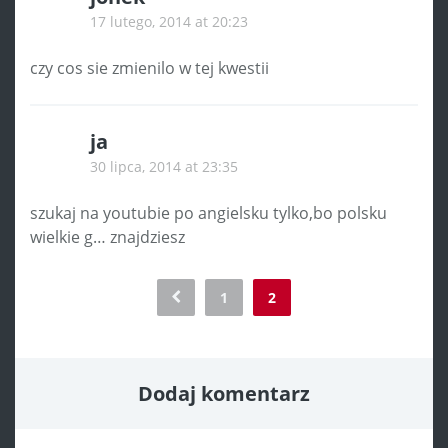
17 lutego, 2014 at 20:23
czy cos sie zmienilo w tej kwestii
ja
30 lipca, 2014 at 23:35
szukaj na youtubie po angielsku tylko,bo polsku
wielkie g… znajdziesz
Comment
1
2
navigation
Dodaj komentarz