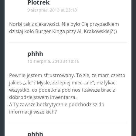
Piotrek
9 sierpnia, 2013 at 23:13
Norbi tak z ciekawości. Nie było Cię przypadkiem
dzisiaj koło Burger Kinga przy Al. Krakowskiej? ;)
phhh
10 sierpnia, 2013 at 10:16
Pewnie jestem sfrustrowany. To zle, ze mam czesto
jakies „ale”? Mysle, ze lepiej miec „ale”, niz lykac
wszystko, co podetkna pod nos i zawsze brac z
dobrodziejstwem inwentarza.
A Ty zawsze bezkrytycznie podchodzisz do
informacji wszelkich?
phhh