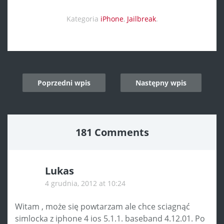
Kategoria
iPhone
,
Jailbreak
.
Post
Poprzedni wpis
Następny wpis
navigation
181 Comments
Lukas
4 grudnia, 2012 at 10:24
Witam , może się powtarzam ale chce sciagnąć
simlocka z iphone 4 ios 5.1.1. baseband 4.12.01. Po