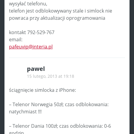
wysyłać telefonu,
telefon jest odblokowywany stale i simlock nie
powraca przy aktualizacji oprogramowania
kontakt 792-529-767
email:
pafeuvip@interia.pl
pawel
15 lutego, 2013 at 19:18
ściągnięcie simlocka z iPhone:
– Telenor Norwegia 50zł; czas odblokowania:
natychmiast !!!
– Telenor Dania 100zł; czas odblokowania: 0-6
godzin