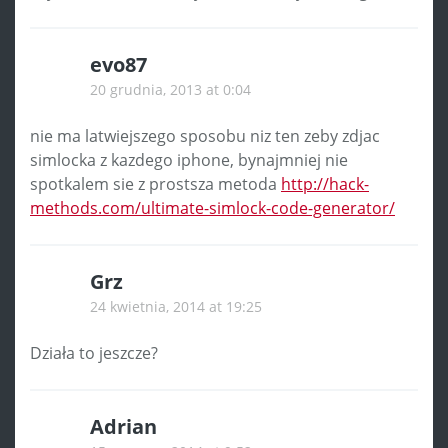
evo87
20 grudnia, 2013 at 0:04
nie ma latwiejszego sposobu niz ten zeby zdjac
simlocka z kazdego iphone, bynajmniej nie
spotkalem sie z prostsza metoda
http://hack-
methods.com/ultimate-simlock-code-generator/
Grz
24 kwietnia, 2014 at 19:25
Działa to jeszcze?
Adrian