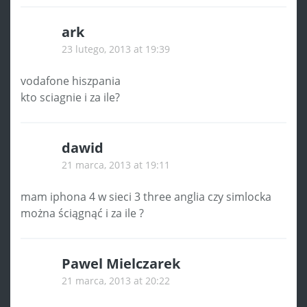
ark
23 lutego, 2013 at 19:39
vodafone hiszpania
kto sciagnie i za ile?
dawid
21 marca, 2013 at 19:11
mam iphona 4 w sieci 3 three anglia czy simlocka
można ściągnąć i za ile ?
Pawel Mielczarek
21 marca, 2013 at 20:22