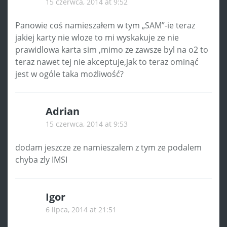
15 czerwca, 2014 at 9:52
Panowie coś namieszałem w tym „SAM”-ie teraz
jakiej karty nie wloze to mi wyskakuje ze nie
prawidlowa karta sim ,mimo ze zawsze byl na o2 to
teraz nawet tej nie akceptuje,jak to teraz ominąć
jest w ogóle taka możliwość?
Adrian
15 czerwca, 2014 at 9:53
dodam jeszcze ze namieszalem z tym ze podalem
chyba zly IMSI
Igor
6 lipca, 2014 at 21:51