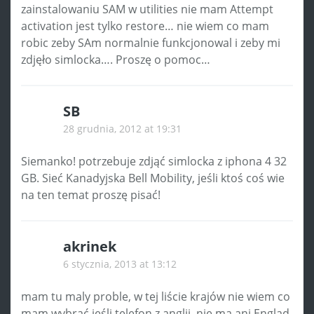
zainstalowaniu SAM w utilities nie mam Attempt
activation jest tylko restore… nie wiem co mam
robic zeby SAm normalnie funkcjonowal i zeby mi
zdjęło simlocka…. Proszę o pomoc…
SB
28 grudnia, 2012 at 19:31
Siemanko! potrzebuje zdjąć simlocka z iphona 4 32
GB. Sieć Kanadyjska Bell Mobility, jeśli ktoś coś wie
na ten temat proszę pisać!
akrinek
6 stycznia, 2013 at 13:12
mam tu maly proble, w tej liście krajów nie wiem co
mam wybrać jeśli telefon z anglii, nie ma ani Englad