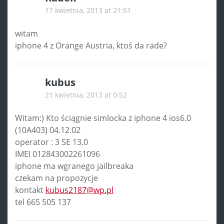
17 kwietnia, 2013 at 21:51
witam
iphone 4 z Orange Austria, ktoś da rade?
kubus
21 kwietnia, 2013 at 0:52
Witam:) Kto ściągnie simlocka z iphone 4 ios6.0
(10A403) 04.12.02
operator : 3 SE 13.0
IMEI 012843002261096
iphone ma wgranego jailbreaka
czekam na propozycje
kontakt
kubus2187@wp.pl
tel 665 505 137