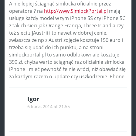
A nie lepiej ściągnąć simlocka oficialnie przez
operatora ? na
http://www.SimlockPortal.pl
mają
usługe każdy model w tym iPhone 5S czy iPhone 5C
z takich sieci jak Orange Francja, Three Irlandia czy
też sieci z ]Austrii i to nawet w dobrej cenie,
zwłaszcza że np z Austri zdjęcie kosztuje 150 euro i
trzeba się udać do ich punktu, a na stroni
simlockportal.pl to samo odblokownaie kosztuje
390 zł, chyba warto ściągnąć raz oficialnie simlocka
iPhone i mieć pewność że nie wróci, niż obawiać się
za każdym razem o update czy uszkodzenie iPhone
Igor
6 lipca, 2014 at 21:55
.