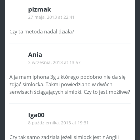
pizmak
27 maja, 2013 at 22:41
Czy ta metoda nadal działa?
Ania
3 września, 2013 at 13:57
A ja mam iphona 3g z którego podobno nie da się
zdjąć simlocka. Takmi powiedziano w dwóch
serwisach ściągających simloki. Czy to jest możliwe?
Iga00
8 października, 2013 at 19:31
Czy tak samo zadziała jeżeli simlock jest z Anglii