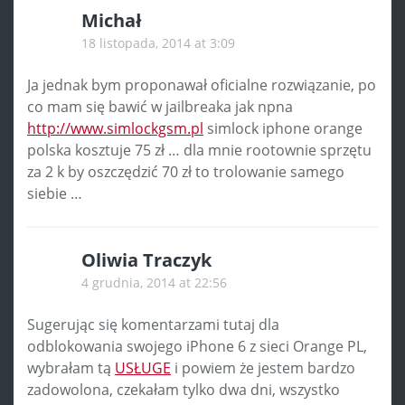
Michał
18 listopada, 2014 at 3:09
Ja jednak bym proponawał oficialne rozwiązanie, po
co mam się bawić w jailbreaka jak npna
http://www.simlockgsm.pl
simlock iphone orange
polska kosztuje 75 zł … dla mnie rootownie sprzętu
za 2 k by oszczędzić 70 zł to trolowanie samego
siebie …
Oliwia Traczyk
4 grudnia, 2014 at 22:56
Sugerując się komentarzami tutaj dla
odblokowania swojego iPhone 6 z sieci Orange PL,
wybrałam tą
USŁUGE
i powiem że jestem bardzo
zadowolona, czekałam tylko dwa dni, wszystko