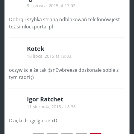
9 czerwca, 2015 at 17:02
Dobrą i szybką stroną odblokowań telefonów jest
też simlockportal.pl
Kotek
10 lipca, 2015 at 19:03
oczywiście że tak ;)sn0wbreeze doskonale sobie z
tym radzi ;)
Igor Ratchet
11 sierpnia, 2015 at 8:38
Dzięki drugi Igorze xD