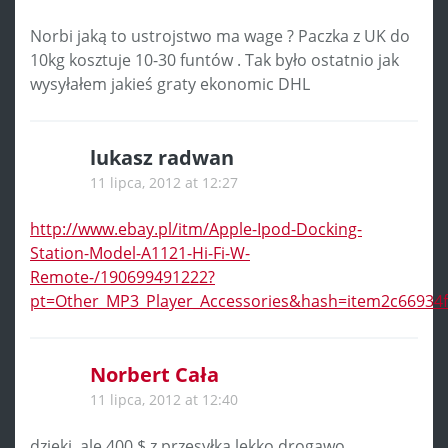
Norbi jaką to ustrojstwo ma wage ? Paczka z UK do
10kg kosztuje 10-30 funtów . Tak było ostatnio jak
wysyłałem jakieś graty ekonomic DHL
lukasz radwan
11 lipca, 2012 at 12:27
http://www.ebay.pl/itm/Apple-Ipod-Docking-
Station-Model-A1121-Hi-Fi-W-
Remote-/190699491222?
pt=Other_MP3_Player_Accessories&hash=item2c66934
Norbert Cała
11 lipca, 2012 at 12:40
dzięki, ale 400 $ z przesyłką lekko drogawo