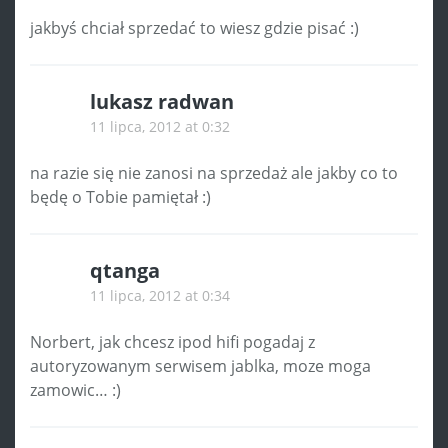
jakbyś chciał sprzedać to wiesz gdzie pisać :)
lukasz radwan
11 lipca, 2012 at 0:32
na razie się nie zanosi na sprzedaż ale jakby co to
będę o Tobie pamiętał :)
qtanga
11 lipca, 2012 at 0:34
Norbert, jak chcesz ipod hifi pogadaj z
autoryzowanym serwisem jablka, moze moga
zamowic… :)