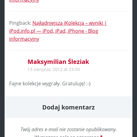
Pingback:
Najładniejsza iKolekcja – wyniki |
iPod.info.pl — iPod, iPad, iPhone - Blog
informacyjny
Maksymilian Śleziak
13 sierpnia, 2012 at 23:50
Fajne kolekcje wygrały. Gratuluję! :-)
Dodaj komentarz
Twój adres e-mail nie zostanie opublikowany.