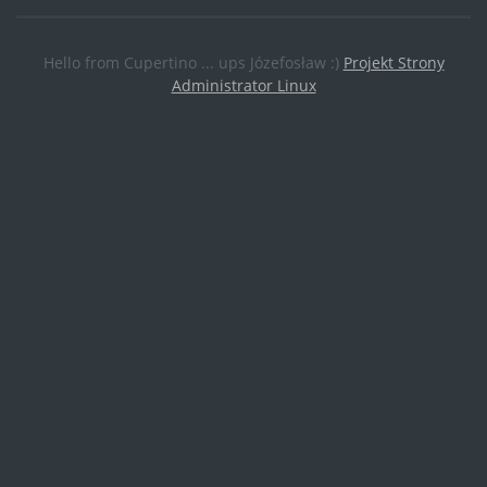
Hello from Cupertino ... ups Józefosław :)
Projekt Strony
Administrator Linux