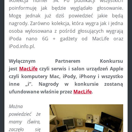
iKolekcja numer 34. Po publikacji wszystkich
poinformuję jak będzie wyglądało głosowanie.
Mogę jednak już dziś powiedzieć jakie będą
nagrody. Zarówno kolekcja, która wygra jak i jedna
osoba wylosowana z pośród głosujących wygrają
iPoda nano 6G + gadżety od MacLife oraz
iPod.info.pl.
Wyłącznym Partnerem Konkursu
jest
MacLife
czyli serwis i salon urządzeń Apple
czyli komputery Mac, iPody, iPhony i wszystko
inne „i”. Nagrody w konkursie zostaną
ufundowane właśnie przez
MacLife
.
Można
powiedzieć że
mamy iŚwira,
zaczęło się