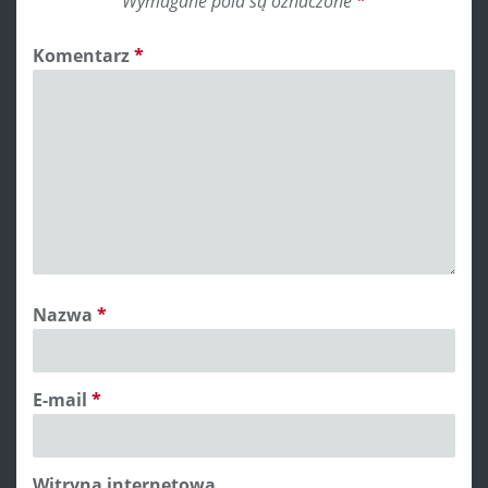
Wymagane pola są oznaczone
*
Komentarz
*
Nazwa
*
E-mail
*
Witryna internetowa