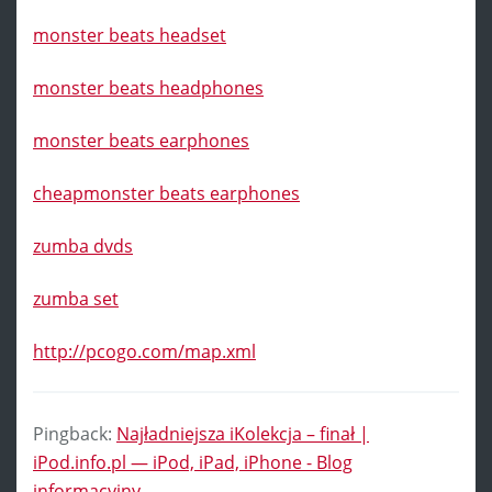
monster beats headset
monster beats headphones
monster beats earphones
cheapmonster beats earphones
zumba dvds
zumba set
http://pcogo.com/map.xml
Pingback:
Najładniejsza iKolekcja – finał |
iPod.info.pl — iPod, iPad, iPhone - Blog
informacyjny