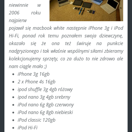
niewinnie w
2006 roku
najpierw
pojawił się macbook white następnie iPhone 3g i iPod
Hi-Fi, ponad rok temu poznałem swoja dziewczynę,
okazało się że ona też świruje na punkcie
nadgryzionego i tak właśnie wspólnymi siłami zbieramy
kolekcjonujemy sprzęty, co za dużo to nie zdrowo ale
nam ciągle mało ;)
iPhone 3g 16gb
2 x Phone 4s 16gb
ipod shuffle 3g 4gb różowy
ipod nano 3g 4gb srebrny
iPod nano 6g 8gb czerwony
iPod nano 6g 8gb niebieski
iPod classic 120gb
iPod Hi-Fi