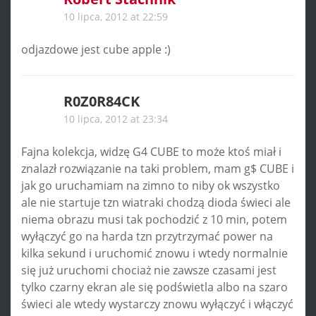
10 lipca, 2012 at 22:59
odjazdowe jest cube apple :)
R0Z0R84CK
10 lipca, 2012 at 23:34
Fajna kolekcja, widzę G4 CUBE to może ktoś miał i
znalazł rozwiązanie na taki problem, mam g$ CUBE i
jak go uruchamiam na zimno to niby ok wszystko
ale nie startuje tzn wiatraki chodzą dioda świeci ale
niema obrazu musi tak pochodzić z 10 min, potem
wyłączyć go na harda tzn przytrzymać power na
kilka sekund i uruchomić znowu i wtedy normalnie
się już uruchomi chociaż nie zawsze czasami jest
tylko czarny ekran ale się podświetla albo na szaro
świeci ale wtedy wystarczy znowu wyłączyć i włączyć