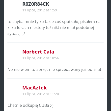
R0Z0R84CK
11 lipca, 2012 at 1:59
to chyba mnie tylko takie coś spotkało, pisałem na
kilku forach niestety też nikt nie miał podobnej
sytuacji ;/
Norbert Cała
11 lipca, 2012 at 10:56
No nie wiem to sprzęt nie sprzedawany już od 5 lat
MacAztek
11 lipca, 2012 at 11:20
Chętnie odkupię CUBa :-)