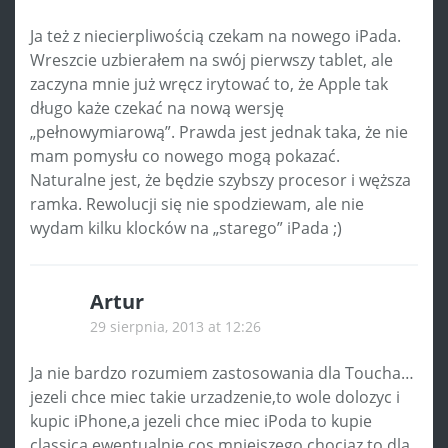
Ja też z niecierpliwością czekam na nowego iPada.
Wreszcie uzbierałem na swój pierwszy tablet, ale
zaczyna mnie już wręcz irytować to, że Apple tak
długo każe czekać na nową wersję
„pełnowymiarową”. Prawda jest jednak taka, że nie
mam pomysłu co nowego mogą pokazać.
Naturalne jest, że będzie szybszy procesor i węższa
ramka. Rewolucji się nie spodziewam, ale nie
wydam kilku klocków na „starego” iPada ;)
Artur
29 sierpnia, 2013 at 12:26
Ja nie bardzo rozumiem zastosowania dla Toucha…
jezeli chce miec takie urzadzenie,to wole dolozyc i
kupic iPhone,a jezeli chce miec iPoda to kupie
classica,ewentualnie cos mniejszego,chociaz to dla