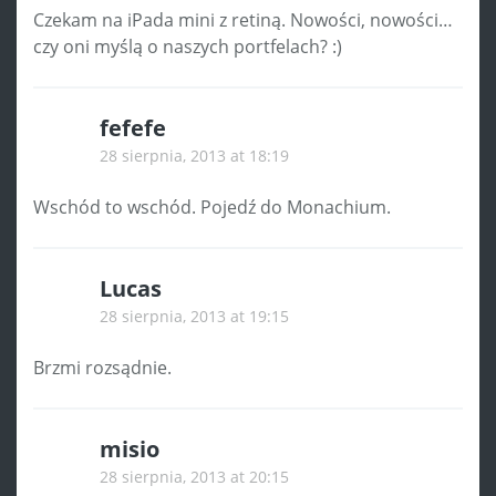
Czekam na iPada mini z retiną. Nowości, nowości…
czy oni myślą o naszych portfelach? :)
fefefe
28 sierpnia, 2013 at 18:19
Wschód to wschód. Pojedź do Monachium.
Lucas
28 sierpnia, 2013 at 19:15
Brzmi rozsądnie.
misio
28 sierpnia, 2013 at 20:15