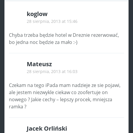
koglow
28 sierpnia, 2013 at 15:46
Chyba trzeba będzie hotel w Dreznie rezerwować,
bo jedna noc będzie za mało :-)
Mateusz
28 sierpnia, 2013 at 16:03
Czekam na tego iPada mam nadzieje ze sie pojawi,
ale jestem niezwykle ciekaw co zoofertuje on
nowego ? Jakie cechy – lepszy procek, mniejsza
ramka ?
Jacek Orliński