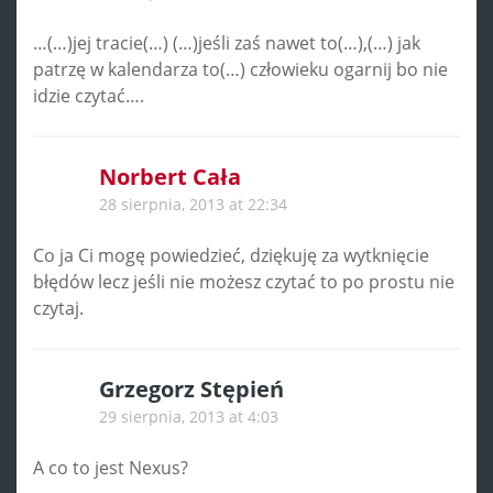
…(…)jej tracie(…) (…)jeśli zaś nawet to(…),(…) jak
patrzę w kalendarza to(…) człowieku ogarnij bo nie
idzie czytać….
Norbert Cała
28 sierpnia, 2013 at 22:34
Co ja Ci mogę powiedzieć, dziękuję za wytknięcie
błędów lecz jeśli nie możesz czytać to po prostu nie
czytaj.
Grzegorz Stępień
29 sierpnia, 2013 at 4:03
A co to jest Nexus?