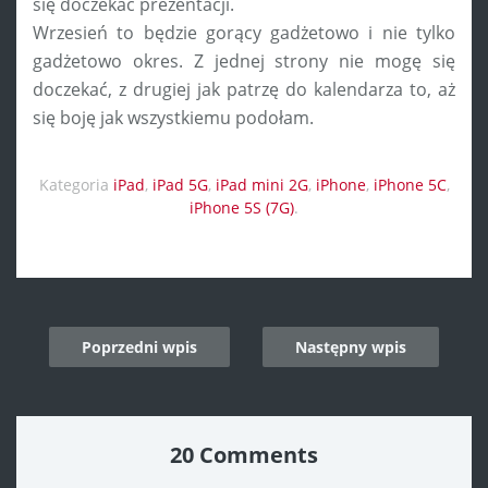
się doczekać prezentacji.
Wrzesień to będzie gorący gadżetowo i nie tylko
gadżetowo okres. Z jednej strony nie mogę się
doczekać, z drugiej jak patrzę do kalendarza to, aż
się boję jak wszystkiemu podołam.
Kategoria
iPad
,
iPad 5G
,
iPad mini 2G
,
iPhone
,
iPhone 5C
,
iPhone 5S (7G)
.
Post
Poprzedni wpis
Następny wpis
navigation
20 Comments