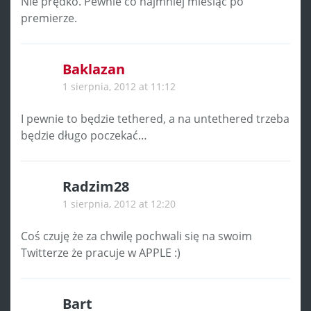
Nie prędko. Pewnie co najmniej miesiąc po
premierze.
Baklazan
1 sierpnia, 2012 at 11:12
I pewnie to będzie tethered, a na untethered trzeba
będzie długo poczekać…
Radzim28
1 sierpnia, 2012 at 12:20
Coś czuję że za chwilę pochwali się na swoim
Twitterze że pracuje w APPLE :)
Bart