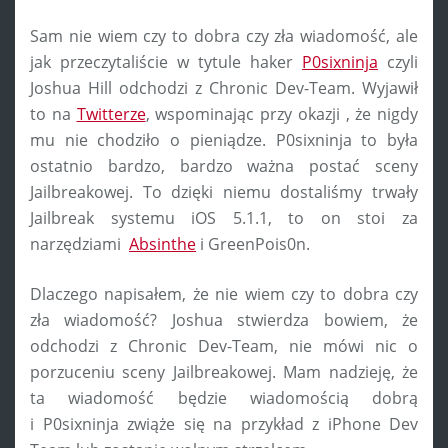
Sam nie wiem czy to dobra czy zła wiadomość, ale
jak przeczytaliście w tytule haker
P0sixninja
czyli
Joshua Hill odchodzi z Chronic Dev-Team. Wyjawił
to na
Twitterze
, wspominając przy okazji , że nigdy
mu nie chodziło o pieniądze. P0sixninja to była
ostatnio bardzo, bardzo ważna postać sceny
Jailbreakowej. To dzięki niemu dostaliśmy trwały
Jailbreak systemu iOS 5.1.1, to on stoi za
narzędziami
Absinthe
i GreenPois0n.
Dlaczego napisałem, że nie wiem czy to dobra czy
zła wiadomość? Joshua stwierdza bowiem, że
odchodzi z Chronic Dev-Team, nie mówi nic o
porzuceniu sceny Jailbreakowej. Mam nadzieję, że
ta wiadomość będzie wiadomością dobrą
i P0sixninja zwiąże się na przykład z iPhone Dev