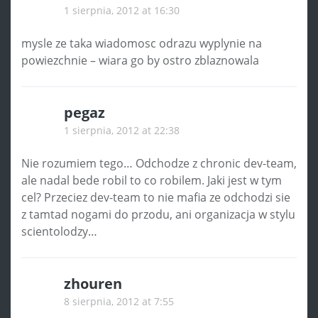
1 sierpnia, 2012 at 16:30
mysle ze taka wiadomosc odrazu wyplynie na
powiezchnie – wiara go by ostro zblaznowala
pegaz
1 sierpnia, 2012 at 22:38
Nie rozumiem tego… Odchodze z chronic dev-team,
ale nadal bede robil to co robilem. Jaki jest w tym
cel? Przeciez dev-team to nie mafia ze odchodzi sie
z tamtad nogami do przodu, ani organizacja w stylu
scientolodzy…
zhouren
8 sierpnia, 2012 at 7:55