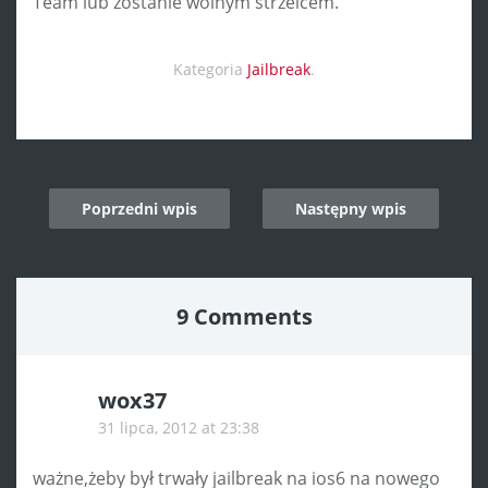
Team lub zostanie wolnym strzelcem.
Kategoria
Jailbreak
.
Post
Poprzedni wpis
Następny wpis
navigation
9 Comments
wox37
31 lipca, 2012 at 23:38
ważne,żeby był trwały jailbreak na ios6 na nowego