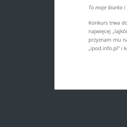
To moje biurko i 
Konkurs trwa do
najwięcej „lajkó
przyznam mu na
„ipod.info.pl” i
Post
navigatio