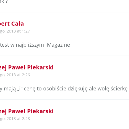
ek ?
ert Cała
go, 2013 at 1:27
test w najbliższym iMagazine
zej Paweł Piekarski
go, 2013 at 2:26
ty mają „i” cenę to osobiście dziękuję ale wolę ścierkę
zej Paweł Piekarski
go, 2013 at 2:28