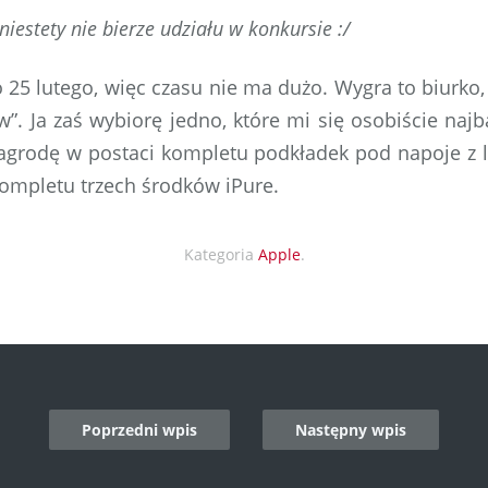
niestety nie bierze udziału w konkursie :/
 25 lutego, więc czasu nie ma dużo. Wygra to biurko,
w”. Ja zaś wybiorę jedno, które mi się osobiście naj
grodę w postaci kompletu podkładek pod napoje z li
 kompletu trzech środków iPure.
Kategoria
Apple
.
Poprzedni wpis
Następny wpis
n