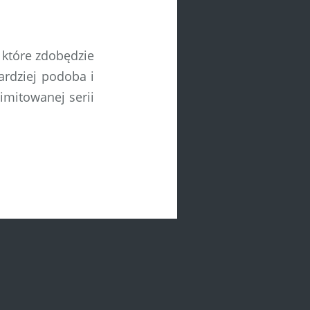
 które zdobędzie
bardziej podoba i
mitowanej serii