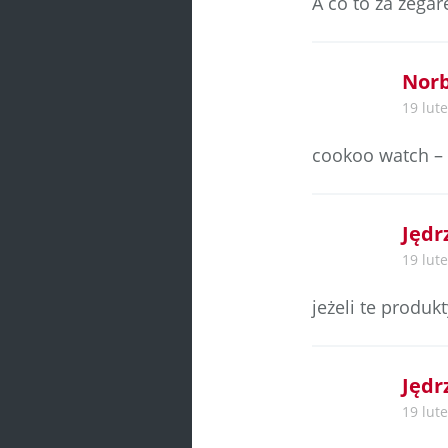
A co to za zegar
Norb
19 lute
cookoo watch – 
Jędr
19 lute
jeżeli te produk
Jędr
19 lute