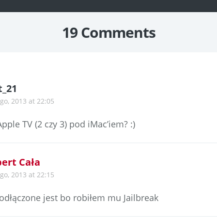
19 Comments
t_21
ego, 2013 at 22:05
pple TV (2 czy 3) pod iMac’iem? :)
ert Cała
ego, 2013 at 22:15
podłączone jest bo robiłem mu Jailbreak