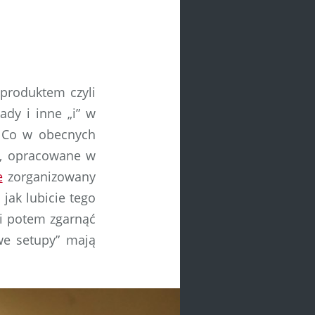
produktem czyli
dy i inne „i” w
m. Co w obecnych
w, opracowane w
e
zorganizowany
jak lubicie tego
 i potem zgarnąć
we setupy” mają