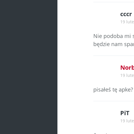
cccr
19 lute
Nie podoba mi s
będzie nam spa
Norb
19 lute
pisałeś tę apke?
PiT
19 lute