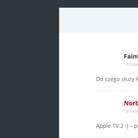
Fain
18 lut
Do czego służy A
Norb
18 lut
Apple TV 2 :) – 