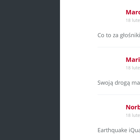
Marc
18 lut
Co to za głośnik
Mari
18 lut
Swoją drogą mas
Norb
18 lut
Earthquake iQu