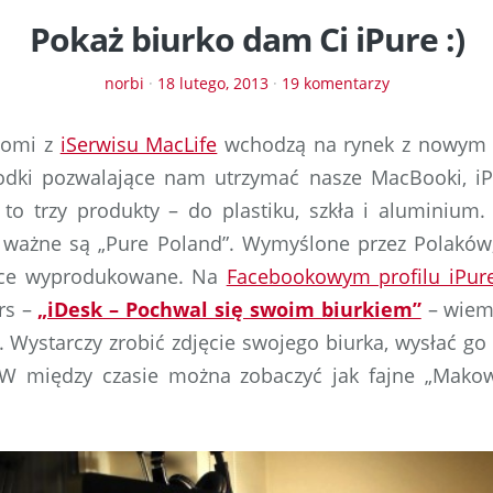
Pokaż biurko dam Ci iPure :)
norbi
·
18 lutego, 2013
·
19 komentarzy
jomi z
iSerwisu MacLife
wchodzą na rynek z nowym 
rodki pozwalające nam utrzymać nasze MacBooki, iPa
e to trzy produkty – do plastiku, szkła i aluminiu
 ważne są „Pure Poland”. Wymyślone przez Polakó
lsce wyprodukowane. Na
Facebookowym profilu iPur
urs –
„iDesk – Pochwal się swoim biurkiem”
– wiem 
). Wystarczy zrobić zdjęcie swojego biurka, wysłać go
 W między czasie można zobaczyć jak fajne „Mako