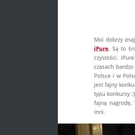
Moi dobrzy zna
iPure
. Są to ś
czystości. iPur
czasach bardzo
Polsce i w Po
jest fajny konk
typu konkursy :
fajną nagrodę.
inni.