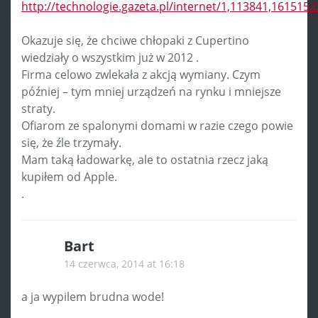
http://technologie.gazeta.pl/internet/1,113841,161515
Okazuje się, że chciwe chłopaki z Cupertino
wiedziały o wszystkim już w 2012 .
Firma celowo zwlekała z akcją wymiany. Czym
później – tym mniej urządzeń na rynku i mniejsze
straty.
Ofiarom ze spalonymi domami w razie czego powie
się, że źle trzymały.
Mam taką ładowarkę, ale to ostatnia rzecz jaką
kupiłem od Apple.
.
Bart
14 czerwca, 2014 at 16:18
a ja wypilem brudna wode!