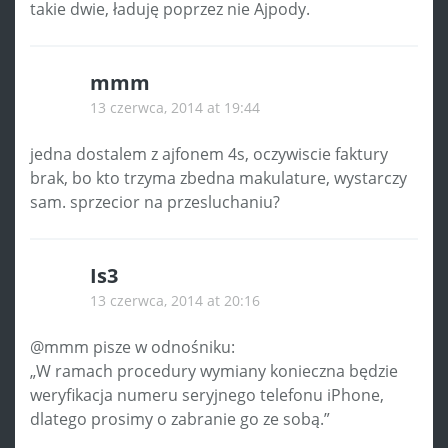
takie dwie, ładuję poprzez nie Ajpody.
mmm
13 czerwca, 2014 at 19:44
jedna dostalem z ajfonem 4s, oczywiscie faktury
brak, bo kto trzyma zbedna makulature, wystarczy
sam. sprzecior na przesluchaniu?
Is3
13 czerwca, 2014 at 20:16
@mmm pisze w odnośniku:
„W ramach procedury wymiany konieczna będzie
weryfikacja numeru seryjnego telefonu iPhone,
dlatego prosimy o zabranie go ze sobą.”