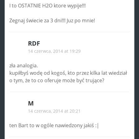
I to OSTATNIE H2O ktore wypije!!!
Zegnaj świecie za 3 dni!!! Juz po mnie!
RDF
14 czerwca, 2014 at 19:29
zła analogia.
kupiłbyś wodę od kogoś, kto przez kilka lat wiedział
o tym, że to co oferuje może być trujące?
M
14 czerwca, 2014 at 20:21
ten Bart to w ogóle nawiedzony jakiś :|