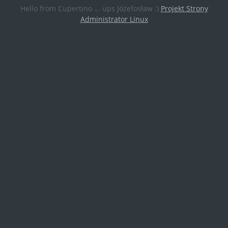
Hello from Cupertino ... ups Józefosław :)
Projekt Strony
Administrator Linux