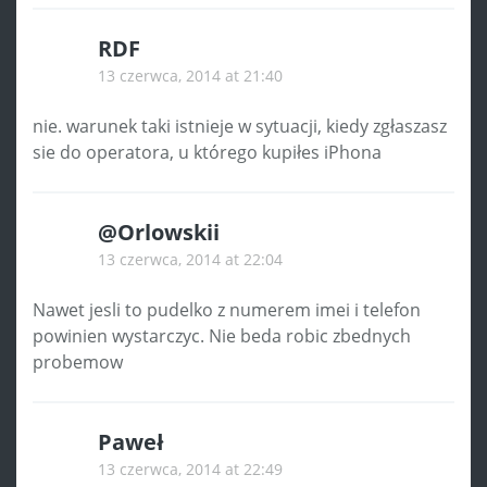
RDF
13 czerwca, 2014 at 21:40
nie. warunek taki istnieje w sytuacji, kiedy zgłaszasz
sie do operatora, u którego kupiłes iPhona
@Orlowskii
13 czerwca, 2014 at 22:04
Nawet jesli to pudelko z numerem imei i telefon
powinien wystarczyc. Nie beda robic zbednych
probemow
Paweł
13 czerwca, 2014 at 22:49