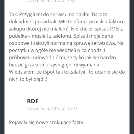
14 czerwca, 2014 at 7:52
Tak. Przyjęli mi do serwisu na 14 dni. Bardzo
dokładnie sprawdzali IMEI telefonu, prosili o fakturę
zakupu (której nie miałem). Nie chcieli spisać IMEI z
pudełka – musieli z telefonu. Spisali moje dane
osobowe i założyli normalną sprawę serwisową. Na
początku w ogóle nie wiedzieli o co chodzi i
próbowali udowodnić mi, że tylko jak się bardzo
będzie grzała to przysługuje mi wymiana.
Wiedziałem, że iSpot tak to załatwi i to udanie się do
nich to był błąd :(
RDF
14 czerwca, 2014 at 14:11
Pojawiły się nowe szokujące fakty.