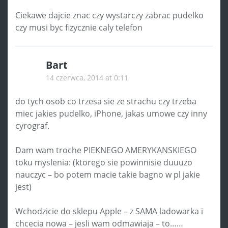
Ciekawe dajcie znac czy wystarczy zabrac pudelko
czy musi byc fizycznie caly telefon
Bart
14 czerwca, 2014 at 0:11
do tych osob co trzesa sie ze strachu czy trzeba
miec jakies pudelko, iPhone, jakas umowe czy inny
cyrograf.
Dam wam troche PIEKNEGO AMERYKANSKIEGO
toku myslenia: (ktorego sie powinnisie duuuzo
nauczyc – bo potem macie takie bagno w pl jakie
jest)
Wchodzicie do sklepu Apple – z SAMA ladowarka i
chcecia nowa – jesli wam odmawiaja – to……