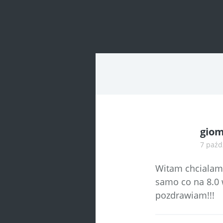
Post
navigatio
giom
7 paźd
Witam chcialam 
samo co na 8.0 
pozdrawiam!!!