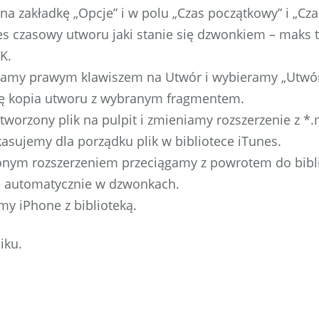
na zakładkę „Opcje” i w polu „Czas początkowy” i „Cz
s czasowy utworu jaki stanie się dzwonkiem – maks t
K.
likamy prawym klawiszem na Utwór i wybieramy „Utwór
ię kopia utworu z wybranym fragmentem.
tworzony plik na pulpit i zmieniamy rozszerzenie z *
kasujemy dla porządku plik w bibliotece iTunes.
ionym rozszerzeniem przeciągamy z powrotem do bibli
ię automatycznie w dzwonkach.
my iPhone z biblioteką.
iku.