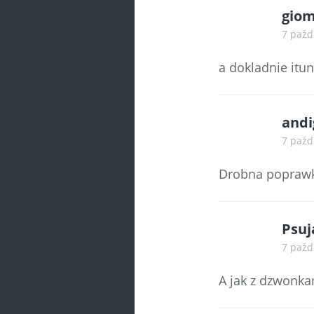
giom
7 paźd
a dokladnie itun
andi
7 paźd
Drobna poprawka
Psuj
7 paźd
A jak z dzwonka