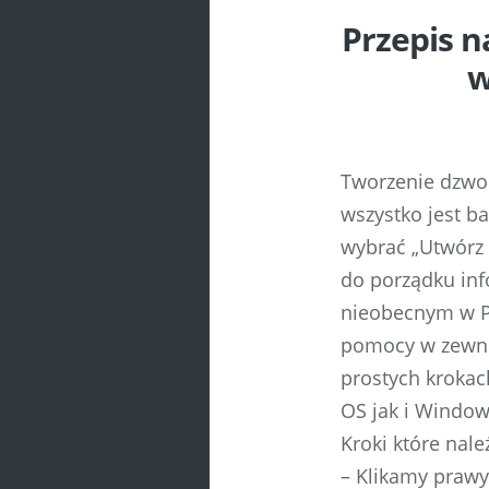
Przepis n
w
Tworzenie dzwo
wszystko jest b
wybrać „Utwórz 
do porządku inf
nieobecnym w Po
pomocy w zewnę
prostych krokac
OS jak i Window
Kroki które nale
– Klikamy praw