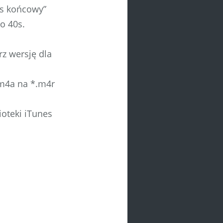
as końcowy”
o 40s.
z wersję dla
.m4a na *.m4r
oteki iTunes