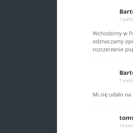
Bart
7 paźd
Wchodzimy w Pa
odznaczamy opcj
rozszerzenie po
Bart
7 paźd
Mi się udało na
tom
10 paź