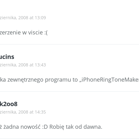
ziernika, 2008 at 13:09
zerzenie w viscie :(
cins
ziernika, 2008 at 13:43
szuka zewnętrznego programu to „iPhoneRingToneMake
k2oo8
ziernika, 2008 at 14:35
ż żadna nowość :D Robię tak od dawna.