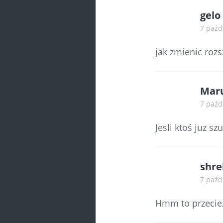
gelo
7 paźd
jak zmienic rozs
Maru
7 paźd
Jesli ktoś juz 
shre
7 paźd
Hmm to przecie