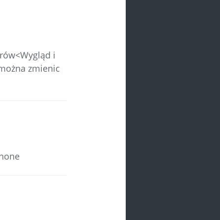
erów<Wygląd i
 można zmienic
Phone