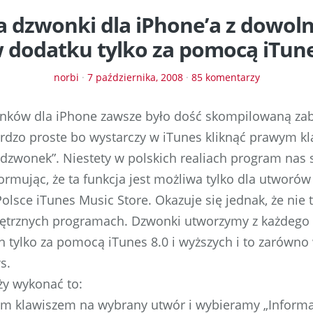
a dzwonki dla iPhone’a z dowol
 dodatku tylko za pomocą iTun
norbi
·
7 października, 2008
·
85 komentarzy
nków dla iPhone zawsze było dość skompilowaną za
ardzo proste bo wystarczy w iTunes kliknąć prawym k
dzwonek”. Niestety w polskich realiach program nas 
ormując, że ta funkcja jest możliwa tylko dla utworó
lsce iTunes Music Store. Okazuje się jednak, że nie 
trznych programach. Dzwonki utworzymy z każdego 
h tylko za pomocą iTunes 8.0 i wyższych i to zarówn
s.
ży wykonać to:
ym klawiszem na wybrany utwór i wybieramy „Informa