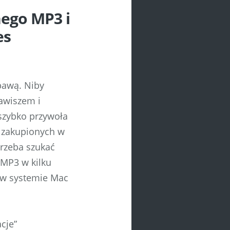
nego MP3 i
es
bawą. Niby
lawiszem i
szybko przywoła
w zakupionych w
trzeba szukać
MP3 w kilku
o w systemie Mac
cje”