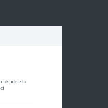
 dokladnie to
c!