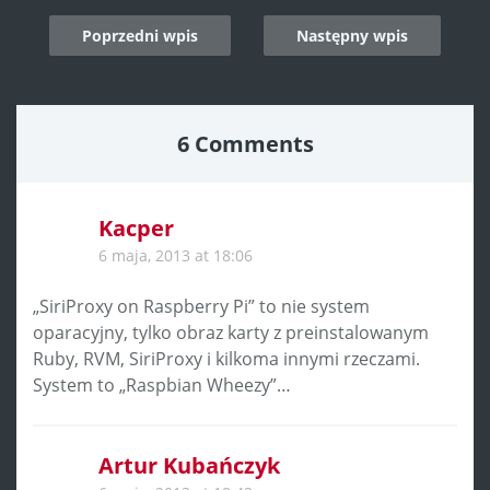
Post
Poprzedni wpis
Następny wpis
navigation
6 Comments
Kacper
6 maja, 2013 at 18:06
„SiriProxy on Raspberry Pi” to nie system
oparacyjny, tylko obraz karty z preinstalowanym
Ruby, RVM, SiriProxy i kilkoma innymi rzeczami.
System to „Raspbian Wheezy”…
Artur Kubańczyk