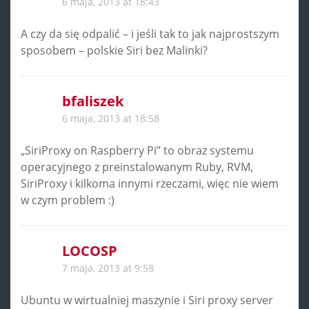
6 maja, 2013 at 18:43
A czy da się odpalić – i jeśli tak to jak najprostszym
sposobem – polskie Siri bez Malinki?
bfaliszek
6 maja, 2013 at 18:58
„SiriProxy on Raspberry Pi” to obraz systemu
operacyjnego z preinstalowanym Ruby, RVM,
SiriProxy i kilkoma innymi rzeczami, więc nie wiem
w czym problem :)
LOCOSP
7 maja, 2013 at 9:58
Ubuntu w wirtualniej maszynie i Siri proxy server