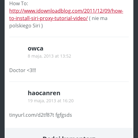
How To:
http://www.idownloadblog.com/2011/12/09/how-
to-install-siri-proxy-tutorial-video/
( nie ma
polskiego Siri )
owca
8 maja, 2013 at 13:52
Doctor <3!!!
haocanren
19 maja, 2013 at 16:20
tinyurl.com/d2tf87t fgfgsds